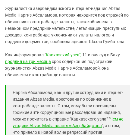
ЗАСТАВЛЯЕТ
Дагестан
Журналистка азербайджанского интернет-издания Abzas
КАВКАЗ ЗА ПАЛЕСТИНУ
Ингушетия
Media Наргиз Абсаламова, которая находится под стражей по
ИНАКОМЫСЛИЕ В ЧЕЧНЕ
обвинению в контрабанде валюты, также обвинена в
Кабардино-Балкария
ПРЕСЛЕДОВАНИЕ АКТИВИСТОВ
незаконном предпринимательстве, легализации преступных
МОБИЛИЗАЦИЯ И ПРОТЕСТЫ
Калмыкия
доходов, контрабанде, уклонении от уплаты налогов и
подделке документов, сообщила адвокат Шахла Гумбатова.
Карачаево-Черкесия
Краснодарский край
Как информировал "
Кавказский узел",
11 июня суд в Баку
Нагорный Карабах
продлил на три месяца
срок содержания под стражей
журналистки Abzas Media Наргиз Абсаламовой, она
Российская Федерация
обвиняется в контрабанде валюты.
Ростовская область
Северная Осетия - Алания
Наргиз Абсаламова, как и другие сотрудники интернет-
СКФО
издания Abzas Media, арестована по обвинению в
контрабанде валюты. О том, кому были посвящены
Ставропольский край
громкие антикоррупционные расследования издания,
Чечня
можно прочитать в справке "Кавказского узла" "
Чем не
угодили Abzas Media властям Азербайджана
", а о том,
Южная Осетия
что привело к новой волне репрессий против