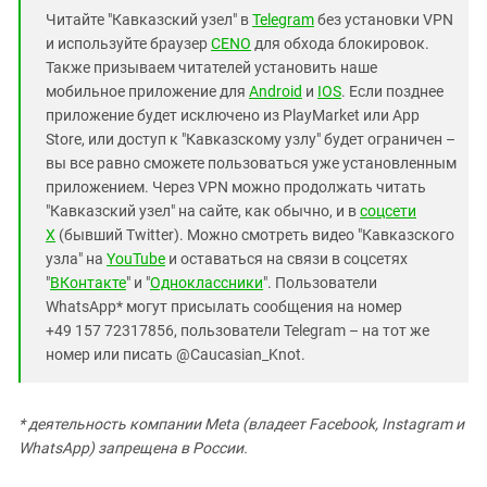
Читайте "Кавказский узел" в
Telegram
без установки VPN
и используйте браузер
CENO
для обхода блокировок.
Также призываем читателей установить наше
мобильное приложение для
Android
и
IOS
. Если позднее
приложение будет исключено из PlayMarket или App
Store, или доступ к "Кавказскому узлу" будет ограничен –
вы все равно сможете пользоваться уже установленным
приложением. Через VPN можно продолжать читать
"Кавказский узел" на сайте, как обычно, и в
соцсети
X
(бывший Twitter). Можно смотреть видео "Кавказского
узла" на
YouTube
и оставаться на связи в соцсетях
"
ВКонтакте
" и "
Одноклассники
". Пользователи
WhatsApp* могут присылать сообщения на номер
+49 157 72317856, пользователи Telegram – на тот же
номер или писать @Caucasian_Knot.
* деятельность компании Meta (владеет Facebook, Instagram и
WhatsApp) запрещена в России.