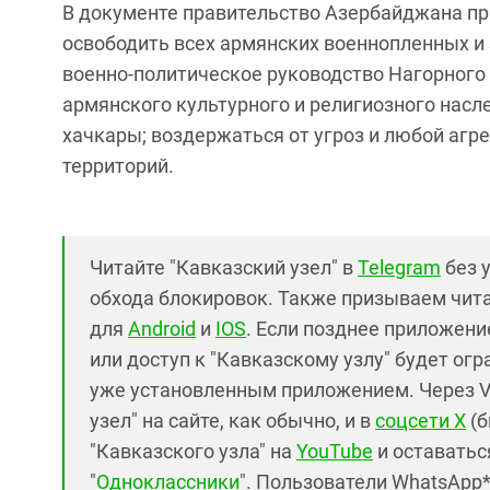
В документе правительство Азербайджана пр
освободить всех армянских военнопленных и
военно-политическое руководство Нагорного
армянского культурного и религиозного насл
хачкары; воздержаться от угроз и любой агре
территорий.
Читайте "Кавказский узел" в
Telegram
без 
обхода блокировок. Также призываем чит
для
Android
и
IOS
. Если позднее приложение
или доступ к "Кавказскому узлу" будет ог
уже установленным приложением. Через V
узел" на сайте, как обычно, и в
соцсети X
(б
"Кавказского узла" на
YouTube
и оставаться
"
Одноклассники
". Пользователи WhatsApp