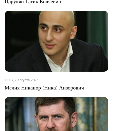
Царукян Гагик Коляевич
11:07, 7 августа 2026
Мелия Никанор (Ника) Анзорович