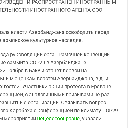
ОИЗВЕДЕН И РАСПРОСТРАНЕН ИНОСТРАННЫМ
ЯТЕЛЬНОСТИ ИНОСТРАННОГО АГЕНТА ООО
звала власти Азербайджана освободить перед
е армянское культурное наследие.
3 года руководящий орган Рамочной конвенции
ние саммита COP29 в Азербайджане.
2 ноября в Баку и станет первой на
льным оценкам властей Азербайджана, в дни
 гостей. Участники акции протеста в Ереване
еренцией, с аналогичными призывами не раз
озащитные организации. Связывать вопрос
ого Карабаха с конференцией по климату COP29
том мероприятии
нецелесообразно
, указали