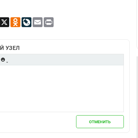
App
Viber
X
Odnoklassniki
LiveJournal
Email
Print
Й УЗЕЛ
ОТМЕНИТЬ