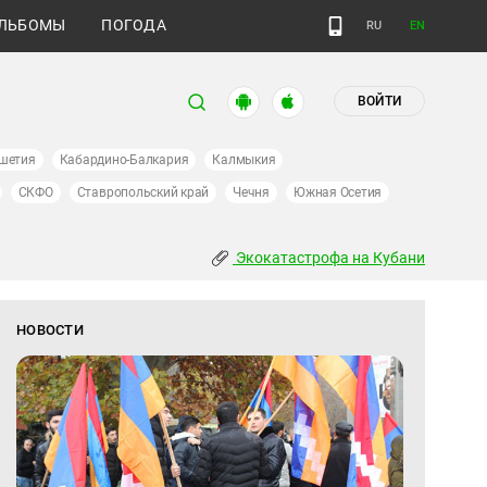
ЛЬБОМЫ
ПОГОДА
RU
EN
ВОЙТИ
шетия
Кабардино-Балкария
Калмыкия
СКФО
Ставропольский край
Чечня
Южная Осетия
Экокатастрофа на Кубани
НОВОСТИ