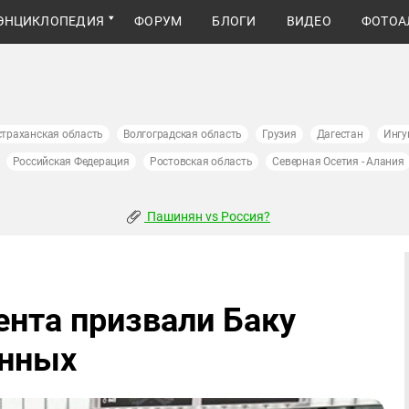
ЭНЦИКЛОПЕДИЯ
ФОРУМ
БЛОГИ
ВИДЕО
ФОТОА
страханская область
Волгоградская область
Грузия
Дагестан
Ингу
Российская Федерация
Ростовская область
Северная Осетия - Алания
Пашинян vs Россия?
нта призвали Баку
енных