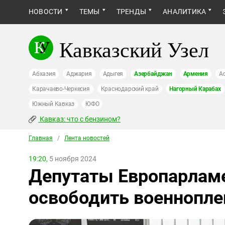
НОВОСТИ
ТЕМЫ
ТРЕНДЫ
АНАЛИТИКА
Кавказский Узел
Абхазия
Аджария
Адыгея
Азербайджан
Армения
А
Карачаево-Черкесия
Краснодарский край
Нагорный Карабах
Южный Кавказ
ЮФО
Кавказ: что с бензином?
Главная
/
Лента новостей
19:20,
5 ноября 2024
Депутаты Европарламе
освободить военнопл