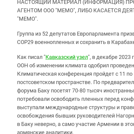
НАСТОЯЩИЙ МАТЕРИАЛ (ИНФОРМАЦИЯ) ПР
АГЕНТОМ ООО "МЕМО", ЛИБО КАСАЕТСЯ ДЕ
"МЕМО".
Группа из 52 депутатов Европарламента при
COP29 военнопленных и сохранить в Карабах
Как писал "
Кавказский узел
", в декабре 202
ООН об изменении климата одобрил проведе
Климатическая конференция пройдет с 11 по 2
постсоветском пространстве. По предварите
форума Баку посетят 70-80 тысяч иностранных
потребовали освободить пленных перед конф
выступали международные структуры и прав
освобождения бывших руководителей Нагорн
в Баку неверно, а само участие Армении в э
армянские аналитики.