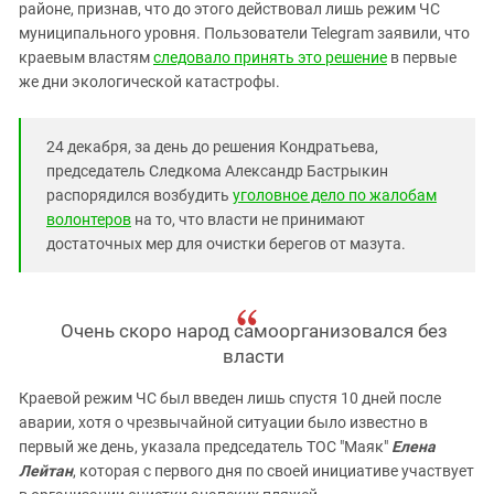
Южный Кавказ
районе, признав, что до этого действовал лишь режим ЧС
муниципального уровня. Пользователи Telegram заявили, что
ЮФО
краевым властям
следовало принять это решение
в первые
же дни экологической катастрофы.
24 декабря, за день до решения Кондратьева,
председатель Следкома Александр Бастрыкин
распорядился возбудить
уголовное дело по жалобам
волонтеров
на то, что власти не принимают
достаточных мер для очистки берегов от мазута.
Очень скоро народ самоорганизовался без
власти
Краевой режим ЧС был введен лишь спустя 10 дней после
аварии, хотя о чрезвычайной ситуации было известно в
первый же день, указала председатель ТОС "Маяк"
Елена
Лейтан
, которая с первого дня по своей инициативе участвует