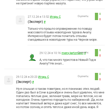
не пригонит новую партию мазута.
0
Оценить:
27.12.24 в 13:52
Игорь С
0
(Эксперт)
#
Только что прошло опровержение по поводу
массового отзыва новогодних туров в Анапу.
Интересно будет потом почитать отзывы
съездивших в новогодние туры на Черное море.
0
Оценить:
29.12.24 в 10:16
mercy.kertzmann
#
0
А, что так много туристов в Новый Год в
Анапу? Не знал...
0
Оценить:
29.12.24 в 20:23
Игорь С
0
(Эксперт)
#
Ну я слышал о таком поветрии, но я понимаю этих людей.
Один раз был в Сочи в декабре и очень был удивлен, что мне
попались теплые дни, зеленая трава, море не теплое, но не
холодное. Очень приятно породить по набережной. Да, если
налетает тяжелый ветер и даже идет снег, то все меняется,
но потом солнец и опять тепло и даже иной день жара. Я