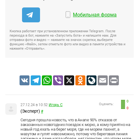
Мобильная форма
Кнопка работает при установленном приложении Telegram. После
перехода в бот, нажмите на «Запустить бота» и напишите нам. Для
отправки фото и видео — нажмите на значок скрепки, выберите
функцию «Файл», затем отметьте фото или видео в памяти устройства и
нажмите «Отправить».
VK
Telegram
WhatsApp
Viber
X
Odnoklassniki
LiveJournal
Email
Print
0
Оценить:
27.12.24 в 10:52
Игорь С
0
(Эксперт)
#
Сегодня прошла новость, что в Анапе 90% отказов от
заказанных новогодних поездок к морю, а кому приятно на
новый год ехать на берег моря, где не морем пахнет, а
мазутом и гулят невозможно, потому что береговая линия
загажена и даже когда убрали, нет гарантии, что утром море