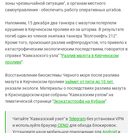
зоны чрезвычайной ситуации", а органам местного
самоуправления - обеспечить работу оперативных штабов.
Напомним, 15 декабря два танкера с мазутом потерпели
крушение в Керченском проливе из-за шторма. В результате
погиб один из членов экипажа танкера "Волгонефть 212".
Кроме того, произошел разлив нефтепродуктов, что привело к
катастрофическим экологическим последствиям, говорится в
справке "Кавказского узла" "
Разлив мазута в Керченском
проливе
".
Восстановление биосистемы Черного моря после разлива
мазута в Керченском проливе
займет от пяти до 10 лет
,
указали экологи. Материалы о последствиях разлива мазута
в Краснодарском крае собраны "Кавказским узлом" на
тематической странице "
Экокатастрофа на Кубани
".
Читайте "Кавказский узел" в
Telegram
без установки VPN
и используйте браузер
CENO
для обхода блокировок.
Установите наше мобильное приложение для
Android
и