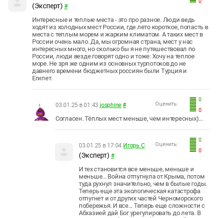
0
(Эксперт)
#
Интересные и теплые места - это про разное. Люди ведь
ходят из холодных мест России, где лето короткое, попасть в
места с теплым морем и жарким климатом. А таких мест в
России очень мало. Да, мы огромная страна, мест у нас
интересных много, но сколько бы я не путешествовал по
России, люди везде говорят одно и тоже: Хочу на теплое
море. Не зря же одним из основных турпотоков до не
давнего времени бюджетных россиян были Турция и
Египет.
0
Оценить:
03.01.25 в 01:43
josphine
#
0
Согласен. Тёплых мест меньше, чем интересных)...
0
Оценить:
03.01.25 в 17:04
Игорь С
0
(Эксперт)
#
И тех становится все меньше, меньше и
меньше... Война отпугнула от Крыма, потом
туда рухнул значительно, чем в былые годы.
Теперь еще эта экологическая катастрофа
отпугнет и от других частей Черноморского
побережья. И все... Теперь еще сложности с
Абхазией дай Бог урегулировать до лета. В