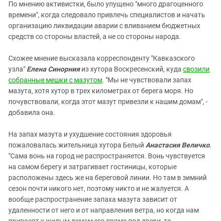
По мнению активистки, было упущено "много драгоценного
времени", когда следовало привлечь специалистов и начать
организацию ликвидации аварии с вливанием бюджетных
средств со стороны властей, а не со стороны народа.
Схожее мнение высказала корреспонденту "Кавказского
узла"
Елена Синорния
из хутора Воскресенский, куда
свозили
собранные мешки с мазутом
. "Мы не чувствовали запах
мазута, хотя хутор в трех километрах от берега моря. Но
почувствовали, когда этот мазут привезли к нашим домам", -
добавила она.
На запах мазута и ухудшение состояния здоровья
пожаловалась жительница хутора Белый
Анастасия Величко
.
"Сама вонь на город не распространяется. Вонь чувствуется
на самом берегу и затрагивает гостиницы, которые
расположены здесь же на береговой линии. Но там в зимний
сезон почти никого нет, поэтому никто и не жалуется. А
вообще распространение запаха мазута зависит от
удаленности от него и от направления ветра, но когда нам
привозят к жилым домам его прямо под двери, то,