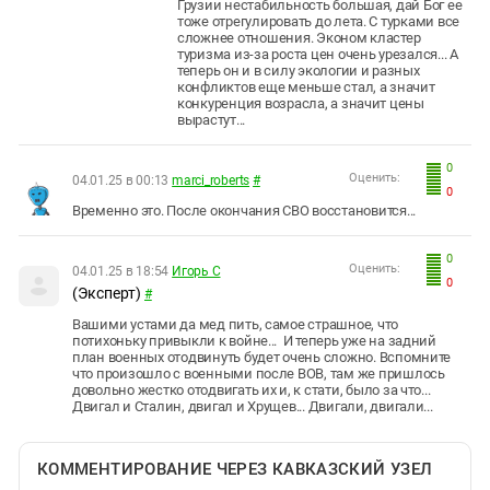
Грузии нестабильность большая, дай Бог ее
тоже отрегулировать до лета. С турками все
сложнее отношения. Эконом кластер
туризма из-за роста цен очень урезался... А
теперь он и в силу экологии и разных
конфликтов еще меньше стал, а значит
конкуренция возрасла, а значит цены
вырастут...
0
Оценить:
04.01.25 в 00:13
marci_roberts
#
0
Временно это. После окончания СВО восстановится...
0
Оценить:
04.01.25 в 18:54
Игорь С
0
(Эксперт)
#
Вашими устами да мед пить, самое страшное, что
потихоньку привыкли к войне... И теперь уже на задний
план военных отодвинуть будет очень сложно. Вспомните
что произошло с военными после ВОВ, там же пришлось
довольно жестко отодвигать их и, к стати, было за что...
Двигал и Сталин, двигал и Хрущев... Двигали, двигали...
КОММЕНТИРОВАНИЕ ЧЕРЕЗ КАВКАЗСКИЙ УЗЕЛ