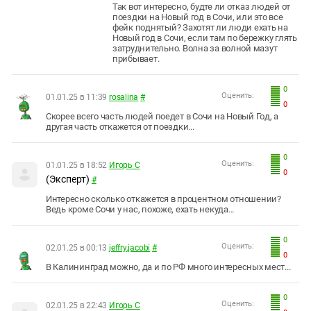
Так вот интересно, будте ли отказ людей от
поездки на Новый год в Сочи, или это все
фейк поднятый? Захотят ли люди ехать на
Новый год в Сочи, если там по бережку глять
затруднительно. Волна за волной мазут
прибывает.
0
Оценить:
01.01.25 в 11:39
rosalina
#
0
Скорее всего часть людей поедет в Сочи на Новый Год, а
другая часть откажется от поездки...
0
Оценить:
01.01.25 в 18:52
Игорь С
0
(Эксперт)
#
Интересно сколько откажется в процентном отношении?
Ведь кроме Сочи у нас, похоже, ехать некуда...
0
Оценить:
02.01.25 в 00:13
jeffry.jacobi
#
0
В Калининград можно, да и по РФ много интересных мест...
0
Оценить:
02.01.25 в 22:43
Игорь С