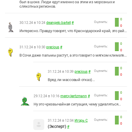
был в шоке. Люди едут именно за этим из морозных и
слякотных регионов.
0
Оценить:
30.12.24 в 10:24
deangelo.bartell
#
0
Интересно. Правду говорят, что Краснодарский край, это рай...
0
Оценить:
31.12.24 в 10:30
precious
#
0
В Сочи даже пальмы растут, а это говорит о мягком климате...
0
Оценить:
31.12.24 в 10:39
precious
#
0
Вряд ли массовый отказ)...
0
Оценить:
29.12.24 в 10:16
mercy.kertzmann
#
0
Ну это чрезвычайная ситуация, чему удивляться...
0
Оценить:
31.12.24 в 12:04
Игорь С
0
(Эксперт)
#