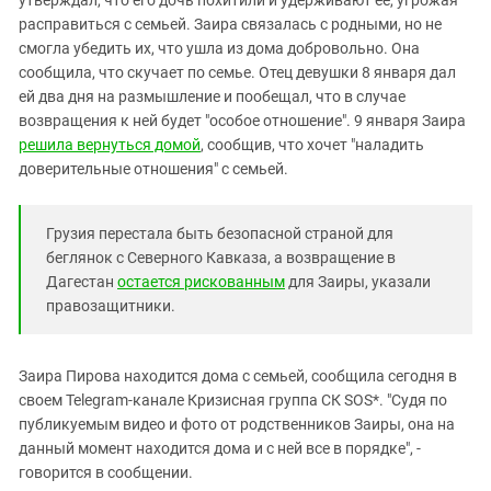
Южный Кавказ
расправиться с семьей. Заира связалась с родными, но не
ЮФО
смогла убедить их, что ушла из дома добровольно. Она
сообщила, что скучает по семье. Отец девушки 8 января дал
ей два дня на размышление и пообещал, что в случае
возвращения к ней будет "особое отношение". 9 января Заира
решила вернуться домой
, сообщив, что хочет "наладить
доверительные отношения" с семьей.
Грузия перестала быть безопасной страной для
беглянок с Северного Кавказа, а возвращение в
Дагестан
остается рискованным
для Заиры, указали
правозащитники.
Заира Пирова находится дома с семьей, сообщила сегодня в
своем Telegram-канале Кризисная группа СК SOS*. "Судя по
публикуемым видео и фото от родственников Заиры, она на
данный момент находится дома и с ней все в порядке", -
говорится в сообщении.