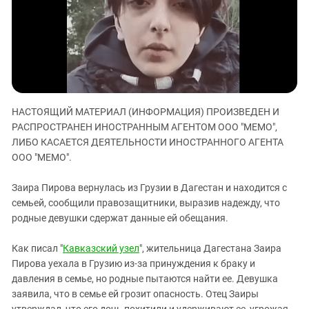
ЗАСТАВЛЯЕТ
Дагестан
КАВКАЗ ЗА ПАЛЕСТИНУ
Ингушетия
ИНАКОМЫСЛИЕ В ЧЕЧНЕ
Кабардино-Балкария
ПРЕСЛЕДОВАНИЕ АКТИВИСТОВ
МОБИЛИЗАЦИЯ И ПРОТЕСТЫ
Калмыкия
Карачаево-Черкесия
НАСТОЯЩИЙ МАТЕРИАЛ (ИНФОРМАЦИЯ) ПРОИЗВЕДЕН И
Краснодарский край
РАСПРОСТРАНЕН ИНОСТРАННЫМ АГЕНТОМ ООО "МЕМО",
Нагорный Карабах
ЛИБО КАСАЕТСЯ ДЕЯТЕЛЬНОСТИ ИНОСТРАННОГО АГЕНТА
ООО "МЕМО".
Российская Федерация
Ростовская область
Заира Пирова вернулась из Грузии в Дагестан и находится с
семьей, сообщили правозащитники, выразив надежду, что
Северная Осетия - Алания
родные девушки сдержат данные ей обещания.
СКФО
Ставропольский край
Как писал "
Кавказский узел
", жительница Дагестана Заира
Пирова уехала в Грузию из-за принуждения к браку и
Чечня
давления в семье, но родные пытаются найти ее. Девушка
Южная Осетия
заявила, что в семье ей грозит опасность. Отец Заиры
утверждал, что его дочь похитили и удерживают ее, угрожая