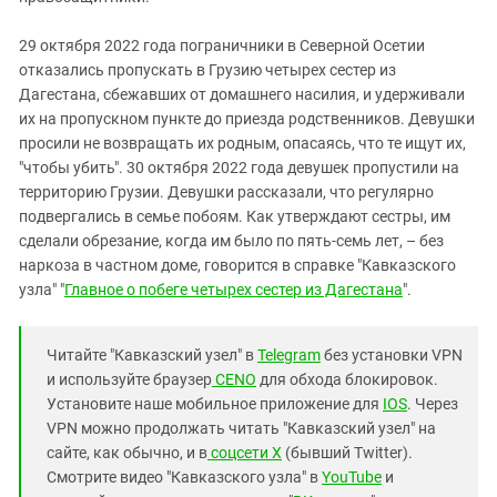
29 октября 2022 года пограничники в Северной Осетии
отказались пропускать в Грузию четырех сестер из
Дагестана, сбежавших от домашнего насилия, и удерживали
их на пропускном пункте до приезда родственников. Девушки
просили не возвращать их родным, опасаясь, что те ищут их,
"чтобы убить". 30 октября 2022 года девушек пропустили на
территорию Грузии. Девушки рассказали, что регулярно
подвергались в семье побоям. Как утверждают сестры, им
сделали обрезание, когда им было по пять-семь лет, – без
наркоза в частном доме, говорится в справке "Кавказского
узла" "
Главное о побеге четырех сестер из Дагестана
".
Читайте "Кавказский узел" в
Telegram
без установки VPN
и используйте браузер
CENO
для обхода блокировок.
Установите наше мобильное приложение для
IOS
. Через
VPN можно продолжать читать "Кавказский узел" на
сайте, как обычно, и в
соцсети X
(бывший Twitter).
Смотрите видео "Кавказского узла" в
YouTube
и