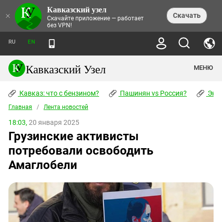
Кавказский узел
НОВОСТИ
×
Скачать
Скачайте приложение — работает
без VPN!
ЛЕНТА НОВОСТЕЙ
ТЕМЫ
ХРОНИКИ
RU
EN
ПРАВА ЧЕЛОВЕКА
ДАЙДЖЕСТ СМИ
ТРЕНДЫ
ПРЕСТУПНОСТЬ
АНОНСЫ СОБЫТИЙ
Кавказский Узел
МЕНЮ
КАВКАЗ: ЧТО С БЕНЗИНОМ?
КУЛЬТУРА
АНАЛИТИКА
ПАШИНЯН VS РОССИЯ?
КОНФЛИКТЫ
СТАТЬИ
Кавказ: что с бензином?
ЧЕРКЕССКИЙ ВОПРОС
Пашинян vs Россия?
Экок
ПОЛИТИКА
ЭНЦИКЛОПЕДИЯ
ДОКЛАДЫ
МИФЫ И ПРАВДА О ПОБЕДЕ
ОБЩЕСТВО
Главная
Абхазия
/
Лента новостей
СПРАВОЧНИК
ПУБЛИЦИСТИКА
СТАЛИНСКИЕ ДЕПОРТАЦИИ
ПРИРОДА И ЭКОЛОГИЯ
ФОРУМ
18:03,
20 января 2025
Аджария
ПЕРСОНАЛИИ
ИНТЕРВЬЮ
ЭКОКАТАСТРОФА НА КУБАНИ
ПРОИСШЕСТВИЯ
Грузинские активисты
КНИЖНАЯ ПОЛКА
Адыгея
СЕВЕРНЫЙ КАВКАЗ - СТАТИСТИКА
НАВОДНЕНИЕ НА СЕВЕРНОМ КАВКАЗЕ
БЛОГИ
ЭКОНОМИКА
ЖЕРТВ
потребовали освободить
НОРМАТИВНЫЕ АКТЫ
КРУШЕНИЕ СВЯЗЕЙ БАКУ И МОСКВЫ
Азербайджан
ТУРИЗМ
ДОКУМЕНТЫ ОРГАНИЗАЦИЙ
Амаглобели
ВИДЕО
ИРАН: ВОЙНА РЯДОМ
Армения
ПОЛИТКОВСКАЯ И ЭСТЕМИРОВА
Астраханская область
ФОТОАЛЬБОМЫ
БОРЬБА КАДЫРОВА С
ЯНГУЛБАЕВЫМИ
Волгоградская область
ГРУЗИЯ: ПРОТЕСТЫ ПОСЛЕ ВЫБОРОВ
ПОГОДА
Грузия
КОГО КАВКАЗ ИЗВИНЯТЬСЯ