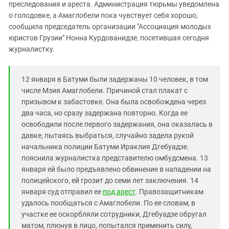
Южный Кавказ
преследования и ареста. Администрация тюрьмы уведомлена
о голодовке, а Амаглобели пока чувствует себя хорошо,
ЮФО
сообщила председатель организации "Ассоциация молодых
юристов Грузии" Нонна Курдованидзе, посетившая сегодня
журналистку.
12 января в Батуми были задержаны 10 человек, в том
числе Мзия Амаглобели. Причиной стал плакат с
призывом к забастовке. Она была освобождена через
два часа, но сразу задержана повторно. Когда ее
освободили после первого задержания, она оказалась в
давке, пытаясь выбраться, случайно задела рукой
начальника полиции Батуми Ираклия Дгебуадзе.
пояснила журналистка представителю омбудсмена. 13
января ей было предъявлено обвинение в нападении на
полицейского, ей грозит до семи лет заключения. 14
января суд отправил ее
под арест
. Правозащитникам
удалось пообщаться с Амаглобели. По ее словам, в
участке ее оскорбляли сотрудники, Дгебуадзе обругал
матом, плюнув в лицо, попытался применить силу,