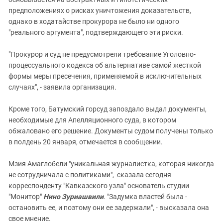
предположениях о рисках уничтожения доказательств,
однако в ходатайстве прокурора не было ни одного
"реального аргумента", подтверждающего эти риски.
"Прокурор и суд не предусмотрели требование Уголовно-
процессуального кодекса об альтернативе самой жесткой
формы меры пресечения, применяемой в исключительных
случаях", - заявила организация.
Кроме того, Батумский горсуд запоздало выдал документы,
необходимые для Апелляционного суда, в котором
обжаловано его решение. Документы судом получены только
в полдень 20 января, отмечается в сообщении.
Мзия Амаглобели "уникальная журналистка, которая никогда
не сотрудничала с политиками", сказала сегодня
корреспонденту "Кавказского узла" основатель студии
"Монитор"
Нино Зуриашвили
. "Задумка властей была -
остановить ее, и поэтому они ее задержали", - высказала она
свое мнение.