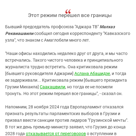
Этот режим перешел все границы
Бывший председатель профсоюза "Аджара ТВ"
Малхаз
Реквиашвили
сообщил сегодня корреспонденту "Кавказского
узла", что знаком с Амаглобели много лет.
"Наши офисы находились недалеко друг от друга, и мы часто
встречались. Такого чистого человека и принципиального
журналиста трудно встретить. Она критиковала режим
[бывшего руководителя Аджарии]
Аслана Абашидзе
, и тогда
ее задерживали... Критиковала режим [бывшего президента
Грузии Михаила]
Саакашвили
, но тогда ее не посмели
тронуть. Но этот режим перешел все границы", - сказал он.
Напомним, 28 ноября 2024 года Европарламент отказался
признать результаты парламентских выборов в Грузии и
призвал ввести санкции против лидеров "Грузинской мечты".
В тот же день премьер-министр заявил, что Грузия до конца
2028 года
отказывается от переговоров
о вступлении в