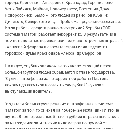
города: Кропоткин, Апшеронск, Краснодар, Горячий ключ,
Усть-Лабинск, Майкоп, Новочеркасск, Ростов-на-Дону,
Новороссийск. Было много людей из районов Кубани:
Динского, Северского и т.д. Проблема предельно серьезная...
Из-за работы средств радио-электронной борьбы (РЭБ)
система "Платон" работает некорректно. В результате ни в
чем не виноватые перевозчики получают огромные штрафы",
- написал 9 февраля в своем телеграм-канале депутат
городской думы Краснодара Александр Сафронов.
На видео, опубликованном в его канале, стоящий перед
большой группой людей обращается к главе государства.
"Суммы штрафов из-за некорректной работы Платона
доходят до десятков и сотен тысяч рублей", - указал
выступающий водитель.
"Водителя большегруза реально оштрафовали в системе
"Платон" за то, что он ехал на побережье Исландии! И это не
шутка. Вполне реальные 5 тысяч рублей штрафа выставили
за нахождение за 4 тысячи километров по прямой от