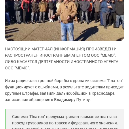
ЗАСТАВЛЯЕТ
Дагестан
КАВКАЗ ЗА ПАЛЕСТИНУ
Ингушетия
ИНАКОМЫСЛИЕ В ЧЕЧНЕ
Кабардино-Балкария
ПРЕСЛЕДОВАНИЕ АКТИВИСТОВ
МОБИЛИЗАЦИЯ И ПРОТЕСТЫ
Калмыкия
Карачаево-Черкесия
НАСТОЯЩИЙ МАТЕРИАЛ (ИНФОРМАЦИЯ) ПРОИЗВЕДЕН И
Краснодарский край
РАСПРОСТРАНЕН ИНОСТРАННЫМ АГЕНТОМ ООО "МЕМО",
Нагорный Карабах
ЛИБО КАСАЕТСЯ ДЕЯТЕЛЬНОСТИ ИНОСТРАННОГО АГЕНТА
Российская Федерация
ООО "МЕМО".
Ростовская область
Из-за радио-электронной борьбы с дронами система "Платон"
Северная Осетия - Алания
функционирует с ошибками, в результате водителям приходят
крупные штрафы, заявили дальнобойщики в Краснодаре,
СКФО
записавшие обращение к Владимиру Путину.
Ставропольский край
Чечня
Система "Платон" предусматривает взимание платы за
Южная Осетия
проезд грузовиков по трассам федерального значения.