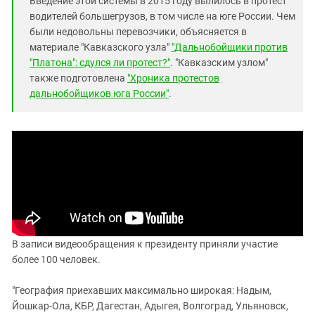
Введение этой системы в 2015 году вылилось в протест
Южный Кавказ
водителей большегрузов, в том числе на юге России. Чем
ЮФО
были недовольны перевозчики, объясняется в
материале "Кавказского узла"
"Дальнобойщики против
"Платона": сдулся ли протест?"
. "Кавказским узлом"
также подготовлена
"Хроника протестов
дальнобойщиков юга России"
.
В записи видеообращения к президенту приняли участие
более 100 человек.
"География приехавших максимально широкая: Надым,
Йошкар-Ола, КБР, Дагестан, Адыгея, Волгоград, Ульяновск,