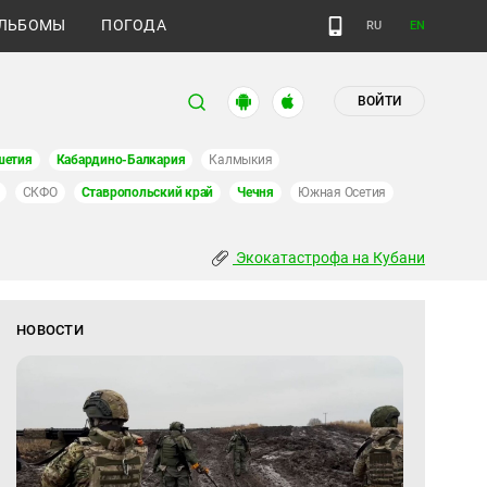
ЛЬБОМЫ
ПОГОДА
RU
EN
ВОЙТИ
шетия
Кабардино-Балкария
Калмыкия
СКФО
Ставропольский край
Чечня
Южная Осетия
Экокатастрофа на Кубани
НОВОСТИ