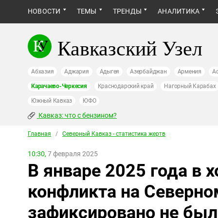
НОВОСТИ
ТЕМЫ
ТРЕНДЫ
АНАЛИТИКА
Кавказский Узел
Абхазия
Аджария
Адыгея
Азербайджан
Армения
А
Карачаево-Черкесия
Краснодарский край
Нагорный Карабах
Южный Кавказ
ЮФО
Кавказ: что с бензином?
Главная
/
Северный Кавказ - статистика жертв
10:30,
7 февраля 2025
В январе 2025 года в 
конфликта на Северно
зафиксировано не был