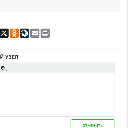
App
Viber
X
Odnoklassniki
LiveJournal
Email
Print
Й УЗЕЛ
ОТМЕНИТЬ