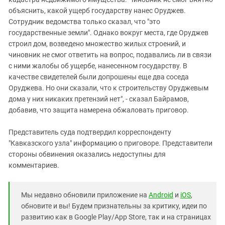
объяснить, какой ущерб государству нанес Оруджев.
Сотрудник ведомства только сказал, что "это
государственные земли". Однако вокруг места, где Оруджев
строил дом, возведено множество жилых строений, и
чиновник не смог ответить на вопрос, подавались ли в связи
с ними жалобы об ущербе, нанесенном государству. В
качестве свидетелей были допрошены еще два соседа
Оруджева. Но они сказали, что к строительству Оруджевым
дома у них никаких претензий нет", - сказал Байрамов,
добавив, что защита намерена обжаловать приговор.
Представитель суда подтвердил корреспонденту
"Кавказского узла" информацию о приговоре. Представители
стороны обвинения оказались недоступны для
комментариев.
Мы недавно обновили приложение на
Android
и
iOS
,
обновите и вы! Будем признательны за критику, идеи по
развитию как в Google Play/App Store, так и на страницах