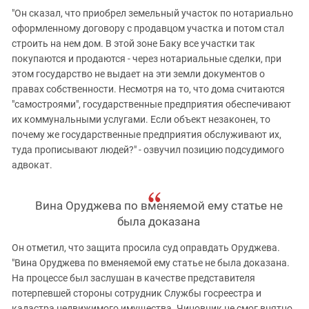
"Он сказал, что приобрел земельный участок по нотариально
оформленному договору с продавцом участка и потом стал
строить на нем дом. В этой зоне Баку все участки так
покупаются и продаются - через нотариальные сделки, при
этом государство не выдает на эти земли документов о
правах собственности. Несмотря на то, что дома считаются
"самостроями", государственные предприятия обеспечивают
их коммунальными услугами. Если объект незаконен, то
почему же государственные предприятия обслуживают их,
туда прописывают людей?" - озвучил позицию подсудимого
адвокат.
Вина Оруджева по вменяемой ему статье не
была доказана
Он отметил, что защита просила суд оправдать Оруджева.
"Вина Оруджева по вменяемой ему статье не была доказана.
На процессе был заслушан в качестве представителя
потерпевшей стороны сотрудник Службы госреестра и
кадастра недвижимого имущества. Чиновник не смог внятно