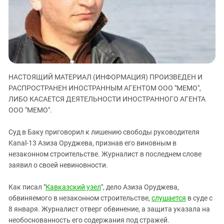
ЗАСТАВЛЯЕТ
Дагестан
КАВКАЗ ЗА ПАЛЕСТИНУ
Ингушетия
ИНАКОМЫСЛИЕ В ЧЕЧНЕ
Кабардино-Балкария
ПРЕСЛЕДОВАНИЕ АКТИВИСТОВ
МОБИЛИЗАЦИЯ И ПРОТЕСТЫ
Калмыкия
Карачаево-Черкесия
НАСТОЯЩИЙ МАТЕРИАЛ (ИНФОРМАЦИЯ) ПРОИЗВЕДЕН И
Краснодарский край
РАСПРОСТРАНЕН ИНОСТРАННЫМ АГЕНТОМ ООО "МЕМО",
ЛИБО КАСАЕТСЯ ДЕЯТЕЛЬНОСТИ ИНОСТРАННОГО АГЕНТА
Нагорный Карабах
ООО "МЕМО".
Российская Федерация
Суд в Баку приговорил к лишению свободы руководителя
Ростовская область
Kanal-13 Азиза Оруджева, признав его виновным в
Северная Осетия - Алания
незаконном строительстве. Журналист в последнем слове
СКФО
заявил о своей невиновности.
Ставропольский край
Как писал "
Кавказский узел
", дело Азиза Оруджева,
Чечня
обвиняемого в незаконном строительстве,
слушается
в суде с
8 января. Журналист отверг обвинение, а защита указала на
Южная Осетия
необоснованность его содержания под стражей.