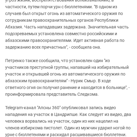
частности, путем порчи урн с бюллетенями. "В одном из
случаев был открыт огонь из автоматического оружия по
сотрудникам правоохранительных органов Республики
Абхазия. Часть нападавших задержана. Значительная часть
подозреваемых установлена совместно российскими и
абхазскими правоохранителями. Идет активная работа по
задержанию всех причастных", - сообщила она.
Петренко также сообщила, что установлен один "из
участников преступной группы, напавшей на избирательный
участок и открывшей огонь из автоматического оружия по
абхазским правоохранителям" - Нурик Смыр. В ходе
ответного огня он получил ранение и находится в больнице", -
проинформировала представитель Следкома.
Telegram-канал "Апсны 360" опубликовал запись видео
нападения на участок в Цандрипше. Как следует из видео, два
человека ворвались на участок, один из них нацелил на
членов избиркома пистолет. Один из мужчин ударил ногой по
урне с бюллетенями и раскидал расшивавшиеся бюллетени.