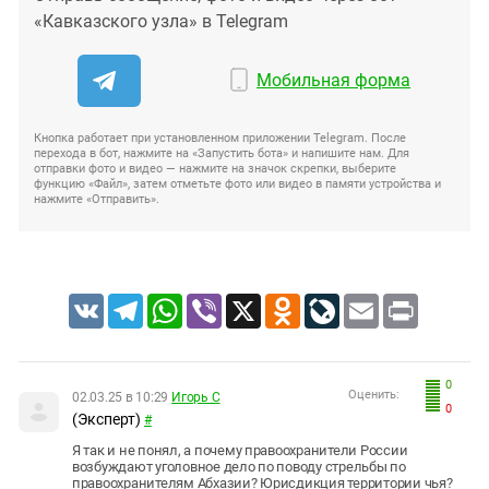
«Кавказского узла» в Telegram
Мобильная форма
Кнопка работает при установленном приложении Telegram. После
перехода в бот, нажмите на «Запустить бота» и напишите нам. Для
отправки фото и видео — нажмите на значок скрепки, выберите
функцию «Файл», затем отметьте фото или видео в памяти устройства и
нажмите «Отправить».
VK
Telegram
WhatsApp
Viber
X
Odnoklassniki
LiveJournal
Email
Print
0
Оценить:
02.03.25 в 10:29
Игорь С
0
(Эксперт)
#
Я так и не понял, а почему правоохранители России
возбуждают уголовное дело по поводу стрельбы по
правоохранителям Абхазии? Юрисдикция территории чья?