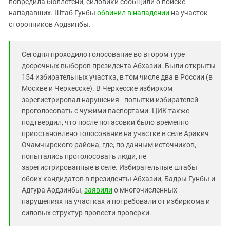
повредила бюллетени, силовики сообщили о поиске
Южный Кавказ
нападавших. Штаб Гунбы
обвинил в нападении
на участок
ЮФО
сторонников Ардзинбы.
Сегодня проходило голосование во втором туре
досрочных выборов президента Абхазии. Были открыты
154 избирательных участка, в том числе два в России (в
Москве и Черкесске). В Черкесске избирком
зарегистрировал нарушения - попытки избирателей
проголосовать с чужими паспортами. ЦИК также
подтвердил, что после потасовки было временно
приостановлено голосование на участке в селе Аракич
Очамчырского района, где, по данным источников,
попытались проголосовать люди, не
зарегистрированные в селе. Избирательные штабы
обоих кандидатов в президенты Абхазии, Бадры Гунбы и
Адгура Ардзинбы,
заявили
о многочисленных
нарушениях на участках и потребовали от избиркома и
силовых структур провести проверки.