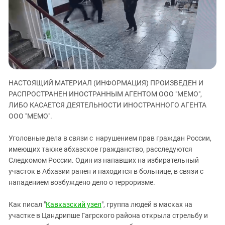
ЗАСТАВЛЯЕТ
Дагестан
КАВКАЗ ЗА ПАЛЕСТИНУ
Ингушетия
ИНАКОМЫСЛИЕ В ЧЕЧНЕ
Кабардино-Балкария
ПРЕСЛЕДОВАНИЕ АКТИВИСТОВ
МОБИЛИЗАЦИЯ И ПРОТЕСТЫ
Калмыкия
Карачаево-Черкесия
НАСТОЯЩИЙ МАТЕРИАЛ (ИНФОРМАЦИЯ) ПРОИЗВЕДЕН И
Краснодарский край
РАСПРОСТРАНЕН ИНОСТРАННЫМ АГЕНТОМ ООО "МЕМО",
Нагорный Карабах
ЛИБО КАСАЕТСЯ ДЕЯТЕЛЬНОСТИ ИНОСТРАННОГО АГЕНТА
ООО "МЕМО".
Российская Федерация
Ростовская область
Уголовные дела в связи с нарушением прав граждан России,
Северная Осетия - Алания
имеющих также абхазское гражданство, расследуются
Следкомом России. Один из напавших на избирательный
СКФО
участок в Абхазии ранен и находится в больнице, в связи с
Ставропольский край
нападением возбуждено дело о терроризме.
Чечня
Как писал "
Кавказский узел
", группа людей в масках на
Южная Осетия
участке в Цандрипше Гагрского района открыла стрельбу и