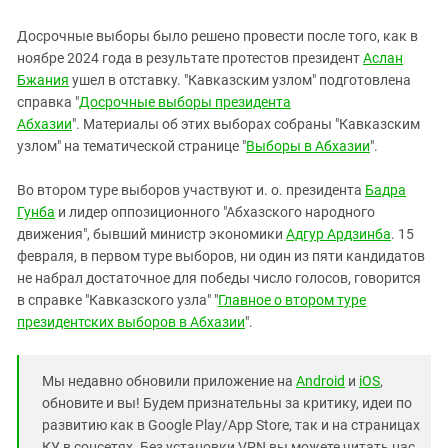
Досрочные выборы было решено провести после того, как в
ноябре 2024 года в результате протестов президент
Аслан
Бжания
ушел в отставку. "Кавказским узлом" подготовлена
справка "
Досрочные выборы президента
Абхазии
". Материалы об этих выборах собраны "Кавказским
узлом" на тематической странице "
Выборы в Абхазии
".
Во втором туре выборов участвуют и. о. президента
Бадра
Гунба
и лидер оппозиционного "Абхазского народного
движения", бывший министр экономики
Адгур Ардзинба
. 15
февраля, в первом туре выборов, ни один из пяти кандидатов
не набрал достаточное для победы число голосов, говорится
в справке "Кавказского узла" "
Главное о втором туре
президентских выборов в Абхазии
".
Мы недавно обновили приложение на
Android
и
iOS
,
обновите и вы! Будем признательны за критику, идеи по
развитию как в Google Play/App Store, так и на страницах
КУ в соцсетях. Без установки VPN вы можете читать нас