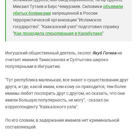
Микаил Тутаев и Берс Чемурзиев. Силовики
объявили
убитых боевиками
запрещенной в России
террористической организации "Исламское
государство". "Кавказский узел" подготовил справку
"
Как проходила спецоперация в Карабулаке
".
Ингушский общественный деятель, эколог
Якуб Гогиев
не
считает имамов Тамасханова и Султыгова широко
популярными в Ингушетии.
"Тут республика маленькая, все знают о существовании друг
друга, и где, какой имам, кем кому он приходится, тем более
имамы любят поспорить друг с другом, но сказать, что они
имели большую популярность, не могу", - сказал он
корреспонденту "Кавказского узла".
По его словам, в задержании имамов нет криминальной
составляющей.