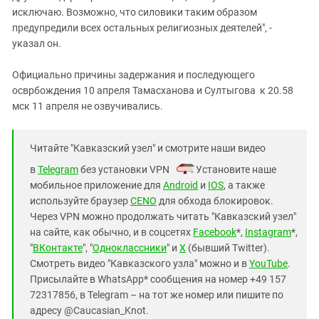
исключаю. Возможно, что силовики таким образом
предупредили всех остальных религиозных деятелей", -
указал он.
Официально причины задержания и последующего
осврбождения 10 апреля Тамасханова и Султыгова к 20.58
мск 11 апреля не озвучивались.
Читайте "Кавказский узел" и смотрите наши видео
в
Telegram
без установки VPN
. Установите наше
мобильное приложение для
Android
и
IOS
, а также
используйте браузер
CENO
для обхода блокировок.
Через VPN можно продолжать читать "Кавказский узел"
на сайте, как обычно, и в соцсетях
Facebook
*,
Instagram
*,
"
ВКонтакте
", "
Одноклассники
" и
X
(бывший Twitter).
Смотреть видео "Кавказского узла" можно и в
YouTube
.
Присылайте в WhatsApp* сообщения на номер +49 157
72317856, в Telegram – на тот же номер или пишите по
адресу @Caucasian_Knot.