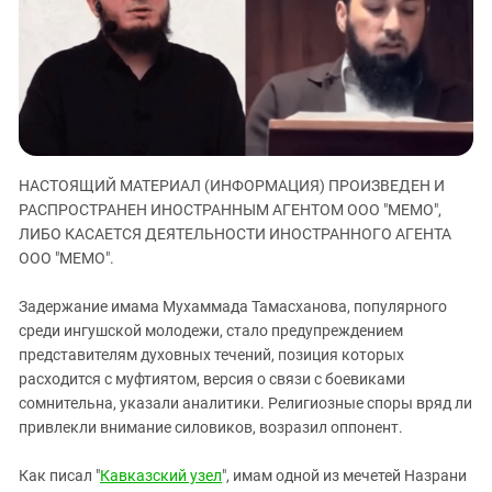
ЗАСТАВЛЯЕТ
Дагестан
КАВКАЗ ЗА ПАЛЕСТИНУ
Ингушетия
ИНАКОМЫСЛИЕ В ЧЕЧНЕ
Кабардино-Балкария
ПРЕСЛЕДОВАНИЕ АКТИВИСТОВ
МОБИЛИЗАЦИЯ И ПРОТЕСТЫ
Калмыкия
Карачаево-Черкесия
НАСТОЯЩИЙ МАТЕРИАЛ (ИНФОРМАЦИЯ) ПРОИЗВЕДЕН И
Краснодарский край
РАСПРОСТРАНЕН ИНОСТРАННЫМ АГЕНТОМ ООО "МЕМО",
Нагорный Карабах
ЛИБО КАСАЕТСЯ ДЕЯТЕЛЬНОСТИ ИНОСТРАННОГО АГЕНТА
Российская Федерация
ООО "МЕМО".
Ростовская область
Задержание имама Мухаммада Тамасханова, популярного
Северная Осетия - Алания
среди ингушской молодежи, стало предупреждением
представителям духовных течений, позиция которых
СКФО
расходится с муфтиятом, версия о связи с боевиками
Ставропольский край
сомнительна, указали аналитики. Религиозные споры вряд ли
привлекли внимание силовиков, возразил оппонент.
Чечня
Южная Осетия
Как писал "
Кавказский узел
", имам одной из мечетей Назрани