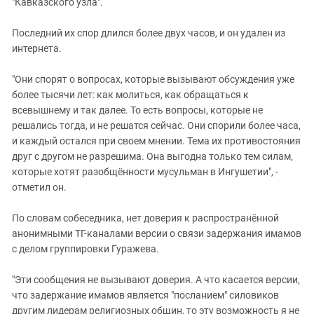
"Кавказского узла".
Последний их спор длился более двух часов, и он удален из
интернета.
"Они спорят о вопросах, которые вызывают обсуждения уже
более тысячи лет: как молиться, как обращаться к
всевышнему и так далее. То есть вопросы, которые не
решались тогда, и не решатся сейчас. Они спорили более часа,
и каждый остался при своем мнении. Тема их противостояния
друг с другом не разрешима. Она выгодна только тем силам,
которые хотят разобщённости мусульман в Ингушетии", -
отметил он.
По словам собеседника, нет доверия к распространённой
анонимными ТГ-каналами версии о связи задержания имамов
с делом группировки Гуражева.
"Эти сообщения не вызывают доверия. А что касается версии,
что задержание имамов является "посланием" силовиков
другим лидерам религиозных общин, то эту возможность я не