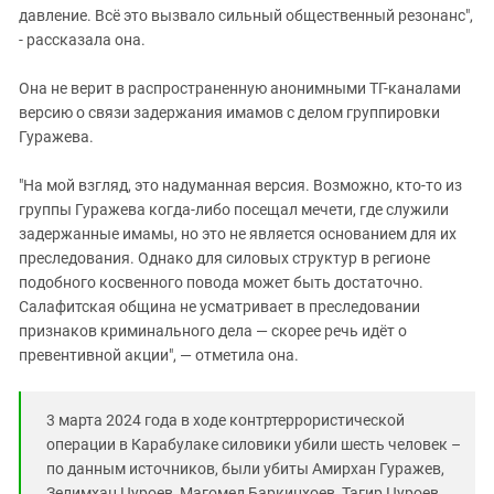
давление. Всё это вызвало сильный общественный резонанс",
- рассказала она.
Она не верит в распространенную анонимными ТГ-каналами
версию о связи задержания имамов с делом группировки
Гуражева.
"На мой взгляд, это надуманная версия. Возможно, кто-то из
группы Гуражева когда-либо посещал мечети, где служили
задержанные имамы, но это не является основанием для их
преследования. Однако для силовых структур в регионе
подобного косвенного повода может быть достаточно.
Салафитская община не усматривает в преследовании
признаков криминального дела — скорее речь идёт о
превентивной акции", — отметила она.
3 марта 2024 года в ходе контртеррористической
операции в Карабулаке силовики убили шесть человек –
по данным источников, были убиты Амирхан Гуражев,
Зелимхан Цуроев, Магомед Баркинхоев, Тагир Цуроев,