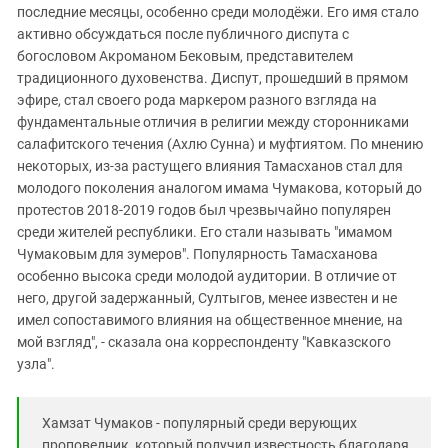
последние месяцы, особенно среди молодёжи. Его имя стало
активно обсуждаться после публичного диспута с
богословом Акроманом Бековым, представителем
традиционного духовенства. Диспут, прошедший в прямом
эфире, стал своего рода маркером разного взгляда на
фундаментальные отличия в религии между сторонниками
салафитского течения (Ахлю Сунна) и муфтиятом. По мнению
некоторых, из-за растущего влияния Тамасханов стал для
молодого поколения аналогом имама Чумакова, который до
протестов 2018-2019 годов был чрезвычайно популярен
среди жителей республики. Его стали называть "имамом
Чумаковым для зумеров". Популярность Тамасханова
особенно высока среди молодой аудитории. В отличие от
него, другой задержанный, Султыгов, менее известен и не
имел сопоставимого влияния на общественное мнение, на
мой взгляд", - сказала она корреспонденту "Кавказского
узла".
Хамзат Чумаков - популярный среди верующих
проповедник, который получил известность благодаря