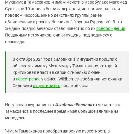
Южный Кавказ
Мухаммад Тамасханов и имам мечети в Карабулаке Магомед
Султыгов 10 апреля были задержаны, источники назвали
ЮФО
поводом несообщение о действиях группы ранее
объявленных в розыск боевиков", "группы Гуражева". В тот
же день поздно вечером стало известно об их
освобождении
.
По данным источников, они отпущены под подписку о
невыезде.
В октябре 2024 года силовики в Ингушетии пришли с
обыском к имаму Мухаммаду Тамасханову, который
критиковал власти в связи с гибелью людей
в
перестрелке
у офиса Wildberries, сообщили источники.
Силовики
отпустили его
после обыска.
Ингушская журналистка
Изабелла Евлоева
отмечает, что
Тамасханов в последнее время имел большое влияние на
молодежь.
"Имам Тамасханов приобрёл широкую известность в