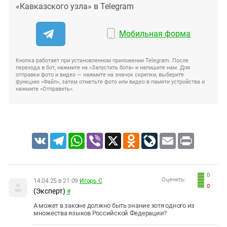
«Кавказского узла» в Telegram
Мобильная форма
Кнопка работает при установленном приложении Telegram. После
перехода в бот, нажмите на «Запустить бота» и напишите нам. Для
отправки фото и видео — нажмите на значок скрепки, выберите
функцию «Файл», затем отметьте фото или видео в памяти устройства и
нажмите «Отправить».
VK
Telegram
WhatsApp
Viber
X
Odnoklassniki
LiveJournal
Email
Print
0
Оценить:
14.04.25 в 21:09
Игорь С
0
(Эксперт)
#
А может в законе должно быть знание хотя одного из
множества языков Российской Федерации?