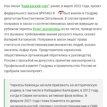
Южный Кавказ
Как писал "
Кавказский узел
", ранее, в марте 2022 года, проект
ЮФО
федерального закона №95462-8
был внесен в Госдуму
депутатом Константином Затулиным. В случае принятия
поправок в закон о соотечественниках, многие живущие за
рубежом черкесы
будут исключены
из их числа, прежде всего
это вызвано требованием знания русского языка, сказал
Валерий Хатажуков. Поправки в закон лишат права
считаться соотечественниками множество людей, указал
писатель Асфар Куек. Представители черкесских
общественных организаций обратились к руководству
России с просьбой не допустить принятия законопроекта.
Профильный комитет Госдумы и правительство России не
одобрили законопроект.
Черкесы-беженцы начали приезжать на историческую
родину, в том числе в Кабардино-Балкарию, в 2012 году,
когда в Сирии началась активная фаза войны. В
феврале 2021 года глава Комитета по делам
национальностей, связям с соотечественниками и СМИ