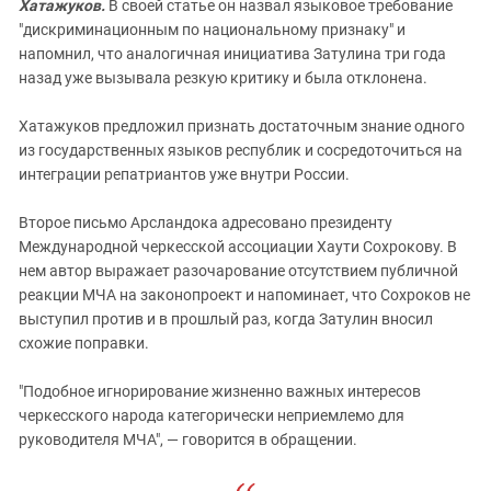
Хатажуков.
В своей статье он назвал языковое требование
"дискриминационным по национальному признаку" и
напомнил, что аналогичная инициатива Затулина три года
назад уже вызывала резкую критику и была отклонена.
Хатажуков предложил признать достаточным знание одного
из государственных языков республик и сосредоточиться на
интеграции репатриантов уже внутри России.
Второе письмо Арсландока адресовано президенту
Международной черкесской ассоциации Хаути Сохрокову. В
нем автор выражает разочарование отсутствием публичной
реакции МЧА на законопроект и напоминает, что Сохроков не
выступил против и в прошлый раз, когда Затулин вносил
схожие поправки.
"Подобное игнорирование жизненно важных интересов
черкесского народа категорически неприемлемо для
руководителя МЧА", — говорится в обращении.