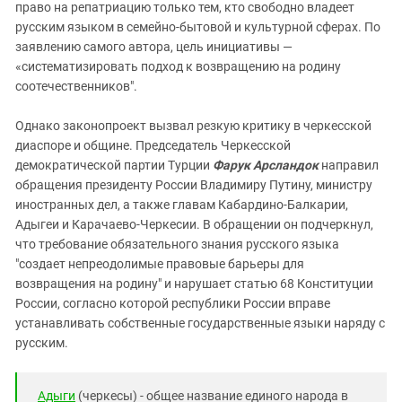
право на репатриацию только тем, кто свободно владеет
русским языком в семейно-бытовой и культурной сферах. По
заявлению самого автора, цель инициативы —
«систематизировать подход к возвращению на родину
соотечественников".
Однако законопроект вызвал резкую критику в черкесской
диаспоре и общине. Председатель Черкесской
демократической партии Турции
Фарук Арсландок
направил
обращения президенту России Владимиру Путину, министру
иностранных дел, а также главам Кабардино-Балкарии,
Адыгеи и Карачаево-Черкесии. В обращении он подчеркнул,
что требование обязательного знания русского языка
"создает непреодолимые правовые барьеры для
возвращения на родину" и нарушает статью 68 Конституции
России, согласно которой республики России вправе
устанавливать собственные государственные языки наряду с
русским.
Адыги
(черкесы) - общее название единого народа в