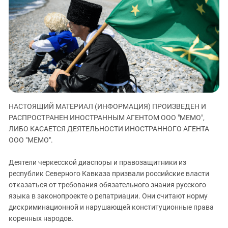
ЗАСТАВЛЯЕТ
Дагестан
КАВКАЗ ЗА ПАЛЕСТИНУ
Ингушетия
ИНАКОМЫСЛИЕ В ЧЕЧНЕ
Кабардино-Балкария
ПРЕСЛЕДОВАНИЕ АКТИВИСТОВ
МОБИЛИЗАЦИЯ И ПРОТЕСТЫ
Калмыкия
Карачаево-Черкесия
Краснодарский край
Нагорный Карабах
НАСТОЯЩИЙ МАТЕРИАЛ (ИНФОРМАЦИЯ) ПРОИЗВЕДЕН И
РАСПРОСТРАНЕН ИНОСТРАННЫМ АГЕНТОМ ООО "МЕМО",
Российская Федерация
ЛИБО КАСАЕТСЯ ДЕЯТЕЛЬНОСТИ ИНОСТРАННОГО АГЕНТА
Ростовская область
ООО "МЕМО".
Северная Осетия - Алания
Деятели черкесской диаспоры и правозащитники из
СКФО
республик Северного Кавказа призвали российские власти
Ставропольский край
отказаться от требования обязательного знания русского
языка в законопроекте о репатриации. Они считают норму
Чечня
дискриминационной и нарушающей конституционные права
Южная Осетия
коренных народов.