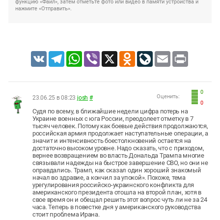
функцию «Файл», затем отметьте фото или видео в памяти устройства и
нажмите «Отправить».
VK
Telegram
WhatsApp
Viber
X
Odnoklassniki
LiveJournal
Email
Print
0
Оценить:
23.06.25 в 08:23
josh
#
0
Судя по всему, в ближайшие недели цифра потерь на
Украине военных с юга России, преодолеет отметку в 7
тысяч человек. Потому как боевые действия продолжаются,
российская армия продолжает наступательные операции, а
значит и интенсивность боестолкновений остается на
достаточно высоком уровне. Надо сказать, что с приходом,
вернее возвращением во власть Дональда Трампа многие
связывали надежды на быстрое завершение СВО, но они не
оправдались. Трамп, как сказал один хороший знакомый
начал во здравие, а кончил за упокой». Похоже, тема
урегулирования российско-украинского конфликта для
американского президента отошла на второй план, хотя в
свое время он и обещал решить этот вопрос чуть ли не за 24
часа. Теперь в повестке дня у американского руководства
стоит проблема Ирана.