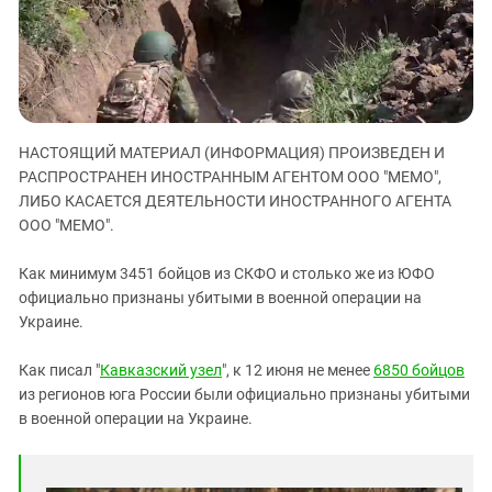
ЗАСТАВЛЯЕТ
Дагестан
КАВКАЗ ЗА ПАЛЕСТИНУ
Ингушетия
ИНАКОМЫСЛИЕ В ЧЕЧНЕ
Кабардино-Балкария
ПРЕСЛЕДОВАНИЕ АКТИВИСТОВ
МОБИЛИЗАЦИЯ И ПРОТЕСТЫ
Калмыкия
НАСТОЯЩИЙ МАТЕРИАЛ (ИНФОРМАЦИЯ) ПРОИЗВЕДЕН И
Карачаево-Черкесия
РАСПРОСТРАНЕН ИНОСТРАННЫМ АГЕНТОМ ООО "МЕМО",
Краснодарский край
ЛИБО КАСАЕТСЯ ДЕЯТЕЛЬНОСТИ ИНОСТРАННОГО АГЕНТА
Нагорный Карабах
ООО "МЕМО".
Российская Федерация
Как минимум 3451 бойцов из СКФО и столько же из ЮФО
Ростовская область
официально признаны убитыми в военной операции на
Украине.
Северная Осетия - Алания
СКФО
Как писал "
Кавказский узел
", к 12 июня не менее
6850 бойцов
Ставропольский край
из регионов юга России были официально признаны убитыми
в военной операции на Украине.
Чечня
Южная Осетия