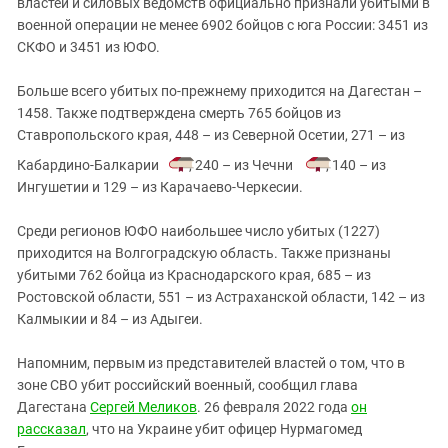
властей и силовых ведомств официально признали убитыми в
военной операции не менее 6902 бойцов с юга России: 3451 из
СКФО и 3451 из ЮФО.
Больше всего убитых по-прежнему приходится на Дагестан –
1458. Также подтверждена смерть 765 бойцов из
Ставропольского края, 448 – из Северной Осетии, 271 – из
Кабардино-Балкарии
, 240 – из Чечни
, 140 – из
Ингушетии и 129 – из Карачаево-Черкесии.
Среди регионов ЮФО наибольшее число убитых (1227)
приходится на Волгоградскую область. Также признаны
убитыми 762 бойца из Краснодарского края, 685 – из
Ростовской области, 551 – из Астраханской области, 142 – из
Калмыкии и 84 – из Адыгеи.
Напомним, первым из представителей властей о том, что в
зоне СВО убит российский военный, сообщил глава
Дагестана
Сергей Меликов
. 26 февраля 2022 года
он
рассказал
, что на Украине убит офицер Нурмагомед