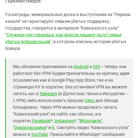
Гаджимагомедов.
Госнаграды, мемориальные доски и выступления на "Первом
канале" не гарантируют семьям убитых поддержку
государства, говорится в материале "Кавказского узла"
"
Служили три товарища: как власти лишают льгот семьи
убитых добровольцев
", в котором описаны истории убитых
бойцов.
Мы обновили приложения на
Android
и
IOS
– теперь они
работают без VPN! Будем признательны за критику, идеи
по развитию как в Google Play/App Store, так и на
страницах КУ в соцсетях. Без установки VPN вы можете
читать нас в
Telegram
(в Дагестане, Чечне и Ингушетии –
с VPN) либо использовать браузер
Ceno
для обхода
блокировок. Через VPN можно продолжать читать
"Кавказский узел" на сайте, как обычно, и в
соцсетях
Facebook
*,
Instagram
*, "
ВКонтакте
",
"
Одноклассники
" и
X
. Смотреть видео "Кавказского узла"
можно в
YouTube
. Присылайте в WhatsApp* сообщения