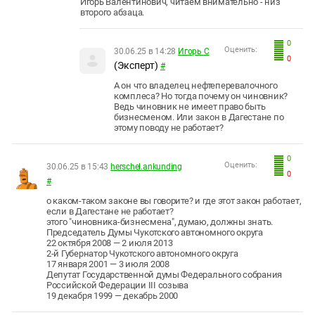
Игорь Валентинович, читаем внимательно - низ
второго абзаца.
0
Оценить:
30.06.25 в 14:28
Игорь С
0
(Эксперт)
#
А он что владелец нефтеперевалочного
комплеса? Но тогда почему он чиновник?
Ведь чиновник не имеет право быть
бизнесменом. Или закон в Дагестане по
этому поводу не работает?
0
Оценить:
30.06.25 в 15:43
herschel.ankunding
0
#
о каком-таком законе вы говорите? и где этот закон работает,
если в Дагестане не работает?
этого "чиновника-бизнесмена", думаю, должны знать.
Председатель Думы Чукотского автономного округа
22 октября 2008 — 2 июля 2013
2-й Губернатор Чукотского автономного округа
17 января 2001 — 3 июля 2008
Депутат Государственной думы Федерального собрания
Российской Федерации III созыва
19 декабря 1999 — декабрь 2000