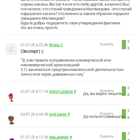
нормы законы ВЫ (не я или кто-либо другой, а именно Вы)
посчитали, что случай гражданина Магомедова - это случай
нарушения закона? что именно и каким образом нарушил
гражданин Магомедов?
будьте добры подкрепить свои утверждения фактами.
это же очень просто.
0
Оценить:
01.07.25 в 22:46
Игорь С
0
(Эксперт)
#
"3) участвовать в управлении коммерческой или
некоммерческой организацией
3.1) заниматься предпринимательской деятельностью
лично или через доверенных лиц"
0
Оценить:
02.07.25 в 11:14
johnny_brakus
#
Да, вы верно пишите...
0
0
Оценить:
03.07.25 в 00:59
loyd.hayes
#
Да нельзя совмещать...
0
0
Оценить:
01.07.25 в 12:26
lelia_koelpin
#