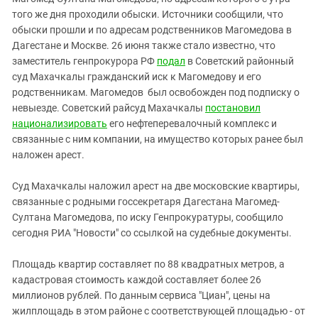
Южный Кавказ
того же дня проходили обыски. Источники сообщили, что
ЮФО
обыски прошли и по адресам родственников Магомедова в
Дагестане и Москве. 26 июня также стало известно, что
заместитель генпрокурора РФ
подал
в Советский районный
суд Махачкалы гражданский иск к Магомедову и его
родственникам. Магомедов был освобожден под подписку о
невыезде. Советский райсуд Махачкалы
постановил
национализировать
его нефтеперевалочный комплекс и
связанные с ним компании, на имущество которых ранее был
наложен арест.
Суд Махачкалы наложил арест на две московские квартиры,
связанные с родными госсекретаря Дагестана Магомед-
Султана Магомедова, по иску Генпрокуратуры, сообщило
сегодня РИА "Новости" со ссылкой на судебные документы.
Площадь квартир составляет по 88 квадратных метров, а
кадастровая стоимость каждой составляет более 26
миллионов рублей. По данным сервиса "Циан", цены на
жилплощадь в этом районе с соответствующей площадью - от