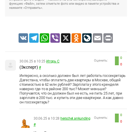
функцию «Файл», затем отметьте фото или видео в памяти устройства и
нажмите «Отправить».
VK
Telegram
WhatsApp
Viber
X
Odnoklassniki
LiveJournal
Email
Print
0
Оценить:
30.06.25 в 10:25
Игорь С
0
(Эксперт)
#
Интересно, а сколько должен был лет работать госсекретарь
Дагестана, чтобы оплатить две квартиры в Москве, общей
стоимостью в 62 млн рублей? Зарплата у этого кренделя
наверно где-то в районе 200 тыс? Может меньше?
Получается, что он должен был не есть, не пить 25 лет, при
зарплате в 200 тыс. и купить эти две квартирки. А как давно
он госсекретарь?
0
Оценить:
30.06.25 в 10:28
herschel.ankunding
0
#