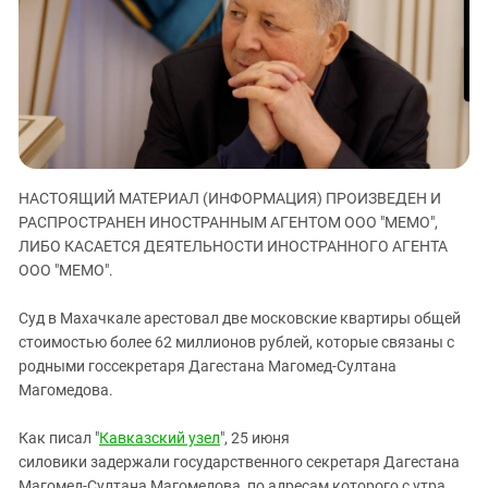
ЗАСТАВЛЯЕТ
Дагестан
КАВКАЗ ЗА ПАЛЕСТИНУ
Ингушетия
ИНАКОМЫСЛИЕ В ЧЕЧНЕ
Кабардино-Балкария
ПРЕСЛЕДОВАНИЕ АКТИВИСТОВ
МОБИЛИЗАЦИЯ И ПРОТЕСТЫ
Калмыкия
Карачаево-Черкесия
Краснодарский край
НАСТОЯЩИЙ МАТЕРИАЛ (ИНФОРМАЦИЯ) ПРОИЗВЕДЕН И
Нагорный Карабах
РАСПРОСТРАНЕН ИНОСТРАННЫМ АГЕНТОМ ООО "МЕМО",
ЛИБО КАСАЕТСЯ ДЕЯТЕЛЬНОСТИ ИНОСТРАННОГО АГЕНТА
Российская Федерация
ООО "МЕМО".
Ростовская область
Суд в Махачкале арестовал две московские квартиры общей
Северная Осетия - Алания
стоимостью более 62 миллионов рублей, которые связаны с
СКФО
родными госсекретаря Дагестана Магомед-Султана
Магомедова.
Ставропольский край
Чечня
Как писал "
Кавказский узел
", 25 июня
Южная Осетия
силовики задержали государственного секретаря Дагестана
Магомед-Султана Магомедова, по адресам которого с утра