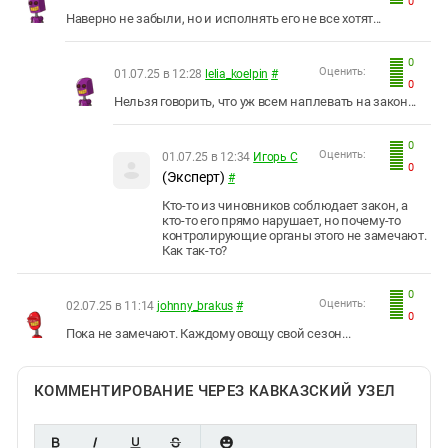
0
Наверно не забыли, но и исполнять его не все хотят...
0
Оценить:
01.07.25 в 12:28
lelia_koelpin
#
0
Нельзя говорить, что уж всем наплевать на закон...
0
Оценить:
01.07.25 в 12:34
Игорь С
0
(Эксперт)
#
Кто-то из чиновников соблюдает закон, а
кто-то его прямо нарушает, но почему-то
контролирующие органы этого не замечают.
Как так-то?
0
Оценить:
02.07.25 в 11:14
johnny_brakus
#
0
Пока не замечают. Каждому овощу свой сезон...
КОММЕНТИРОВАНИЕ ЧЕРЕЗ КАВКАЗСКИЙ УЗЕЛ