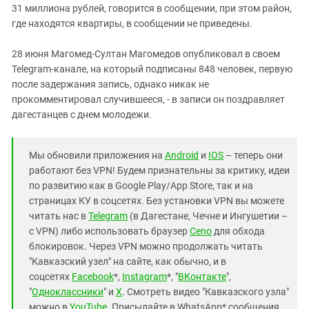
31 миллиона рублей, говорится в сообщении, при этом район,
где находятся квартиры, в сообщении не приведены.
28 июня Магомед-Султан Магомедов опубликовал в своем
Telegram-канале, на который подписаны 848 человек, первую
после задержания запись, однако никак не
прокомментировал случившееся, - в записи он поздравляет
дагестанцев с днем молодежи.
Мы обновили приложения на
Android
и
IOS
– теперь они
работают без VPN! Будем признательны за критику, идеи
по развитию как в Google Play/App Store, так и на
страницах КУ в соцсетях. Без установки VPN вы можете
читать нас в
Telegram
(в Дагестане, Чечне и Ингушетии –
с VPN) либо использовать браузер
Ceno
для обхода
блокировок. Через VPN можно продолжать читать
"Кавказский узел" на сайте, как обычно, и в
соцсетях
Facebook
*,
Instagram
*, "
ВКонтакте
",
"
Одноклассники
" и
X
. Смотреть видео "Кавказского узла"
можно в
YouTube
. Присылайте в WhatsApp* сообщения