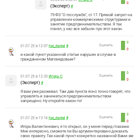
0
(Эксперт)
#
79 ФЗ "О госслужбе", ст.17. Прямой запрет на
управление коммерческими структурами и
занятие предпринимательством. Я так
понял, у нас все забыли про этот закон.
0
Оценить:
01.07.25 в 12:07
hai_daniel
#
0
и какой пункт указанной статьи нарушен в случае в
гражданином Магомедовым?
0
Оценить:
01.07.25 в 12:33
Игорь С
0
(Эксперт)
#
Я вам уже разжевал. Там два пункта ясно точно говорят, что
управлять и заниматься предпринимательством
запрещено. Ну откройте закон-то!
0
Оценить:
01.07.25 в 13:16
hai_daniel
#
0
Игорь Валентинович, я то открыл, он у меня перед глазами.
Мне интересно, сможете ли Вы аргументировано доказать
свою правоту. Так какой пункт конкретно названной Вами же