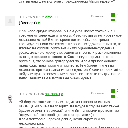
статьи нарушен в случае с гражданином Магомедовым?
0
Оценить:
01.07.25 в 13:52
Игорь С
0
(Эксперт)
#
В смысле аргументировано. Вам указывают статью и вы
требуете от меня еще и пункты. И это что аргументированное
доказательство? Вы что кроликов в свободное время
тренируете? Если это аргументированное доказательство, то
я точно не кролик. Аргументы - это оценочные суждения
убеждающие сторону в эмоциональном или рациональном
плане, в правоте оппонента. Факт в виде нормы - это не
аргумент, это основа для аргумента. Я вам привел основу и
предложил вам пройти и прочесть. Тем более, что я вам
дословно привел названия этих пунктов. Сходите, почитайте,
найдите нужное сочетание слов и все. Не хотите идти. Ваше
дело. Значит вам и истина не очень нужна.
0
Оценить:
01.07.25 в 21:36
hai_daniel
#
0
ей-богу, это занимательно... то, что вы назвали статью
ВООБЩЕ ни о чем не говорит. вы в суде в случае чего также
будете отвечать за слова? то, что Вы написали про понятие
"аргумента" - это вообще ниже ватерлинии ))
я вам повторяю - прочел давно, неоднократно и по
нескольку раз.
вы внятно можете сказать - на основании какой конкретно