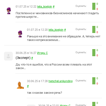
0
Оценить:
01.07.25 в 12:22
lelia_koelpin
#
0
Постепенно и чиновников-бизнесменов начинают гладить
против шерсти...
0
Оценить:
01.07.25 в 12:20
lelia_koelpin
#
0
Раньше на это внимание не обращали. А, теперь нет
таких неприкасаемых...
0
Оценить:
30.06.25 в 16:27
Игорь С
0
(Эксперт)
#
Да, что-то я ошибся, что в России всем плевать на этот
закон...
0
Оценить:
30.06.25 в 17:28
herschel.ankunding
0
#
так о каком законе речь?
0
Оценить:
30.06.25 в 22:01
Игорь С