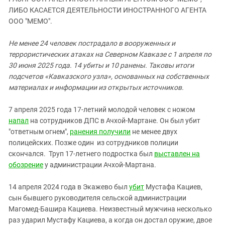
ЗАСТАВЛЯЕТ
Дагестан
ЛИБО КАСАЕТСЯ ДЕЯТЕЛЬНОСТИ ИНОСТРАННОГО АГЕНТА
КАВКАЗ ЗА ПАЛЕСТИНУ
ООО "МЕМО".
Ингушетия
ИНАКОМЫСЛИЕ В ЧЕЧНЕ
Кабардино-Балкария
ПРЕСЛЕДОВАНИЕ АКТИВИСТОВ
Не менее 24 человек пострадало в вооруженных и
МОБИЛИЗАЦИЯ И ПРОТЕСТЫ
террористических атаках на Северном Кавказе с 1 апреля по
Калмыкия
30 июня 2025 года. 14 убиты и 10 ранены. Таковы итоги
Карачаево-Черкесия
подсчетов «Кавказского узла», основанных на собственных
Краснодарский край
материалах и информации из открытых источников.
Нагорный Карабах
7 апреля 2025 года 17-летний молодой человек с ножом
Российская Федерация
напал
на сотрудников ДПС в Ачхой-Мартане. Он был убит
"ответным огнем",
ранения получили
не менее двух
Ростовская область
полицейских. Позже один из сотрудников полиции
Северная Осетия - Алания
скончался. Труп 17-летнего подростка был
выставлен на
СКФО
обозрение
у администрации Ачхой-Мартана.
Ставропольский край
14 апреля 2024 года в Экажево был
убит
Мустафа Кациев,
Чечня
сын бывшего руководителя сельской администрации
Магомед-Башира Кациева. Неизвестный мужчина несколько
Южная Осетия
раз ударил Мустафу Кациева, а когда он достал оружие, двое