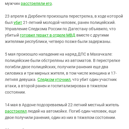
Южный Кавказ
мужчин
расстреляли его
.
ЮФО
23 апреля в Дербенте произошла перестрелка, в ходе которой
был
убит
21-летний молодой человек, ранен полицейский.
Управление Следкома России по Дагестану объявило, что
убитый
готовил теракт в отделе МВД
вместе с другими
жителями республики, четверо позже были задержаны.
5 мая произошло нападение на наряд ДПС в Махачкале:
полицейские были обстреляны из автоматов. В перестрелке
погибли двое полицейских, получили ранения еще два
силовика и три мирных жителя, в том числе женщина и 17-
летняя девушка.
Следком уточнил
, что убит один участник
атаки, а второй ранен и госпитализирован в тяжелом
состоянии.
14 мая в Ардоне подозреваемый 22-летний местный житель
расстрелял
людей на автомойке. Погиб один человек, еще
двое получили ранения, один из них в тяжелом состоянии.