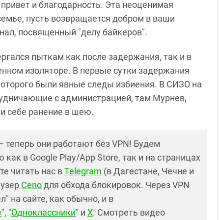
 привет и благодарность. Эта неоценимая
семье, пусть возвращается добром в ваши
анал, посвященный "делу байкеров".
гался пыткам как после задержания, так и в
енном изоляторе. В первые сутки задержания
которого были явные следы избиения. В СИЗО на
удничающие с администрацией, там Мурнев,
и себе ранение в шею.
– теперь они работают без VPN! Будем
как в Google Play/App Store, так и на страницах
те читать нас в
Telegram
(в Дагестане, Чечне и
аузер
Ceno
для обхода блокировок. Через VPN
 на сайте, как обычно, и в
е
", "
Одноклассники
" и
X
. Смотреть видео