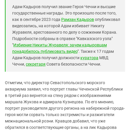
Адам Кадыров получил звание Героя Чечни и высшие
государственные награды. Это произошло после того,
как в сентябре 2023 года
Рамзан Кадыров
опубликовал
видеозапись, на которой Адам избивает Никиту
Журавеля, арестованного по делу о сожжении Корана.
Подробности собраны в справке "Кавказского узла"
"
Избиение Никиты Журавеля: зачем кадыровцам
понадобилось публиковать видео
". Также к 17 годам
Адам Кадыров получил должности
куратора
МВД
Чечни,
секретаря
Совета безопасности Чечни.
Отметим, что директор Севастопольского морского
аквариума заявил, что портрет главы Чеченской Республики
в третий раз вернется на стену рядом с изображениями
маршала Жукова и адмирала Кузнецова. По его мнению,
портрет руководителя другого региона на набережной города-
героя могли сорвать только экстремисты и разжигатели
межнациональной розни. Кравцов добавил, что уже
обратился в соответствующие органы, а на лик Кадырова