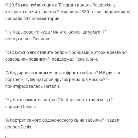
К 20.56 мск публикация в Telegram-канале Readovka, у
которого насчитывается 2 миллиона 330 тысяч подписчиков,
набрала 441 комментарий.
"Ну Кадырова-то куда? Он что, окопы штурмует?" -
возмутилась Татьяна.
"Как можно его ставить рядом с бойцами, которые реально
совершили подвиги?" - поддержал Гена Юрич.
"А Кадыров на каком участке фронта сейчас? И будут ли
портреты губернаторов других регионов России?" -
поинтересовалась Натали.
"Ну Апти сомнительно, но ОК. Кадыров-то зачем тут?" -
спросил Серега.
"А портрет самого орденоносного сына забыли?" - задал
вопрос Denis.