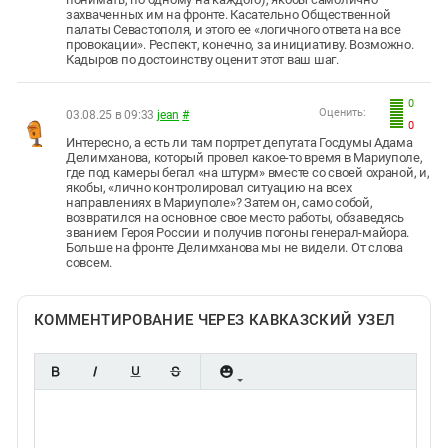
захваченных им на фронте. Касательно Общественной
палаты Севастополя, и этого ее «логичного ответа на все
провокации». Респект, конечно, за инициативу. Возможно.
Кадыров по достоинству оценит этот ваш шаг.
0
Оценить:
03.08.25 в 09:33
jean
#
0
Интересно, а есть ли там портрет депутата Госдумы Адама
Делимханова, который провел какое-то время в Мариуполе,
где под камеры бегал «на штурм» вместе со своей охраной, и,
якобы, «лично контролировал ситуацию на всех
направлениях в Мариуполе»? Затем он, само собой,
возвратился на основное свое место работы, обзаведясь
званием Героя России и получив погоны генерал-майора.
Больше на фронте Делимханова мы не видели. От слова
совсем.
КОММЕНТИРОВАНИЕ ЧЕРЕЗ КАВКАЗСКИЙ УЗЕЛ