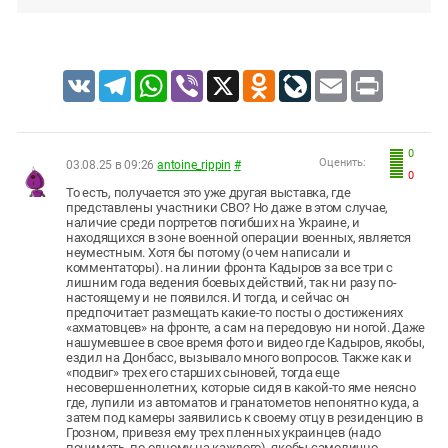
VK
Telegram
WhatsApp
Viber
X
Odnoklassniki
LiveJournal
Email
Print
0
Оценить:
03.08.25 в 09:26
antoine_rippin
#
0
То есть, получается это уже другая выставка, где
представлены участники СВО? Но даже в этом случае,
наличие среди портретов погибших на Украине, и
находящихся в зоне военной операции военных, является
неуместным. Хотя бы потому (о чем написали и
комментаторы). на линии фронта Кадыров за все три с
лишним года ведения боевых действий, так ни разу по-
настоящему и не появился. И тогда, и сейчас он
предпочитает размещать какие-то посты о достижениях
«ахматовцев» на фронте, а сам на передовую ни ногой. Даже
нашумевшее в свое время фото и видео где Кадыров, якобы,
ездил на Донбасс, вызывало много вопросов. Также как и
«подвиг» трех его старших сыновей, тогда еще
несовершеннолетних, которые сидя в какой-то яме неясно
где, лупили из автоматов и гранатометов непонятно куда, а
затем под камеры заявились к своему отцу в резиденцию в
Грозном, привезя ему трех пленных украинцев (надо
понимать, по одному на каждого), якобы самолично