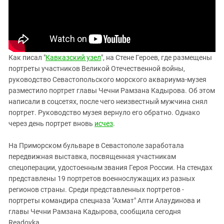
Южный Кавказ
ЮФО
Как писал "
Кавказский узел
", на Стене Героев, где размещены
портреты участников Великой Отечественной войны,
руководство Севастопольского морского аквариума-музея
разместило портрет главы Чечни Рамзана Кадырова. Об этом
написали в соцсетях, после чего неизвестный мужчина снял
портрет. Руководство музея вернуло его обратно. Однако
через день портрет вновь
исчез
.
На Приморском бульваре в Севастополе заработала
передвижная выставка, посвященная участникам
спецоперации, удостоенным звания Героя России. На стендах
представлены 19 портретов военнослужащих из разных
регионов страны. Среди представленных портретов -
портреты командира спецназа "Ахмат" Апти Алаудинова и
главы Чечни Рамзана Кадырова, сообщила сегодня
Readovka.