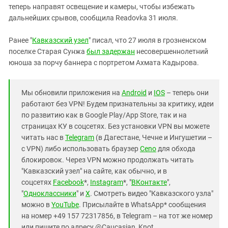
теперь направят освещение и камеры, чтобы избежать
дальнейших срывов, сообщила Readovka 31 июля.
Ранее "
Кавказский узел
" писал, что 27 июля в грозненском
поселке Старая Сунжа
был задержан
несовершеннолетний
юноша за порчу баннера с портретом Ахмата Кадырова.
Мы обновили приложения на
Android
и
IOS
– теперь они
работают без VPN! Будем признательны за критику, идеи
по развитию как в Google Play/App Store, так и на
страницах КУ в соцсетях. Без установки VPN вы можете
читать нас в
Telegram
(в Дагестане, Чечне и Ингушетии –
с VPN) либо использовать браузер
Ceno
для обхода
блокировок. Через VPN можно продолжать читать
"Кавказский узел" на сайте, как обычно, и в
соцсетях
Facebook
*,
Instagram
*, "
ВКонтакте
",
"
Одноклассники
" и
X
. Смотреть видео "Кавказского узла"
можно в
YouTube
. Присылайте в WhatsApp* сообщения
на номер +49 157 72317856, в Telegram – на тот же номер
или пишите по адресу @Caucasian_Knot.