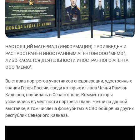
ЗАСТАВЛЯЕТ
Дагестан
КАВКАЗ ЗА ПАЛЕСТИНУ
Ингушетия
ИНАКОМЫСЛИЕ В ЧЕЧНЕ
Кабардино-Балкария
ПРЕСЛЕДОВАНИЕ АКТИВИСТОВ
МОБИЛИЗАЦИЯ И ПРОТЕСТЫ
Калмыкия
Карачаево-Черкесия
НАСТОЯЩИЙ МАТЕРИАЛ (ИНФОРМАЦИЯ) ПРОИЗВЕДЕН И
РАСПРОСТРАНЕН ИНОСТРАННЫМ АГЕНТОМ ООО "МЕМО",
Краснодарский край
ЛИБО КАСАЕТСЯ ДЕЯТЕЛЬНОСТИ ИНОСТРАННОГО АГЕНТА
Нагорный Карабах
ООО "МЕМО".
Российская Федерация
Выставка портретов участников спецоперации, удостоенных
Ростовская область
звания Героя России, среди которых и глава Чечни Рамзан
Северная Осетия - Алания
Кадыров, появилась в Севастополе. Комментаторы
усомнились в уместности портрета главы Чечни на данной
СКФО
выставке, в том числе на фоне убитых в СВО бойцов из других
Ставропольский край
республик Северного Кавказа.
Чечня
Южная Осетия