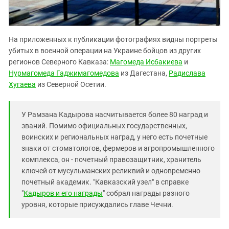
На приложенных к публикации фотографиях видны портреты
убитых в военной операции на Украине бойцов из других
регионов Северного Кавказа:
Магомеда Исбакиева
и
Нурмагомеда Гаджимагомедова
из Дагестана,
Радислава
Хугаева
из Северной Осетии.
У Рамзана Кадырова насчитывается более 80 наград и
званий. Помимо официальных государственных,
воинских и региональных наград, у него есть почетные
знаки от стоматологов, фермеров и агропромышленного
комплекса, он - почетный правозащитник, хранитель
ключей от мусульманских реликвий и одновременно
почетный академик. "Кавказский узел" в справке
"
Кадыров и его награды
" собрал награды разного
уровня, которые присуждались главе Чечни.