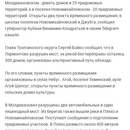
Южный Кавказ
Молдавановском - девять домов и 25 придомовых
территорий, а в поселке Новомихайловском - 20 придомовых
ЮФО
территорий. Открыты два пункта временного размещения: в
школах поселков Новомихайловский и Джубга, сообщил
губернатор Кубани Вениамин Кондратьев в своем Telegram-
канале.
Глава Туапсинского округа Сергей Бойко сообщил, что в
Лермонтово разрушен мост, за рекой без переправы остались
300 домов, организован альтернативный путь объезда.
По его словам, пункты временного размещения
организованы в селах Небуг, Агой, поселке Тюменский, ауле
Агуй-Шапсуг, открыты пункты временного размещения в
сельских домах культуры.
В Молдавановке разрушены два автомобильных и один
пешеходный мост. Из берегов также вышли реки в Пляхо и
Новомихайловском. Поступают сообщения о подтоплении
придомовых участков. В Пляхо размыто около 400 метров