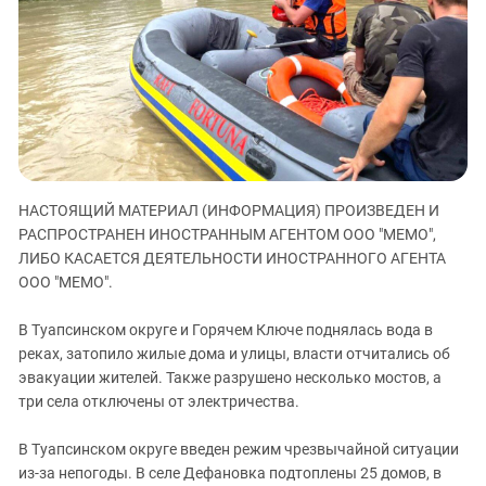
ЗАСТАВЛЯЕТ
Дагестан
КАВКАЗ ЗА ПАЛЕСТИНУ
Ингушетия
ИНАКОМЫСЛИЕ В ЧЕЧНЕ
Кабардино-Балкария
ПРЕСЛЕДОВАНИЕ АКТИВИСТОВ
МОБИЛИЗАЦИЯ И ПРОТЕСТЫ
Калмыкия
Карачаево-Черкесия
Краснодарский край
НАСТОЯЩИЙ МАТЕРИАЛ (ИНФОРМАЦИЯ) ПРОИЗВЕДЕН И
Нагорный Карабах
РАСПРОСТРАНЕН ИНОСТРАННЫМ АГЕНТОМ ООО "МЕМО",
Российская Федерация
ЛИБО КАСАЕТСЯ ДЕЯТЕЛЬНОСТИ ИНОСТРАННОГО АГЕНТА
ООО "МЕМО".
Ростовская область
Северная Осетия - Алания
В Туапсинском округе и Горячем Ключе поднялась вода в
реках, затопило жилые дома и улицы, власти отчитались об
СКФО
эвакуации жителей. Также разрушено несколько мостов, а
Ставропольский край
три села отключены от электричества.
Чечня
В Туапсинском округе введен режим чрезвычайной ситуации
Южная Осетия
из-за непогоды. В селе Дефановка подтоплены 25 домов, в