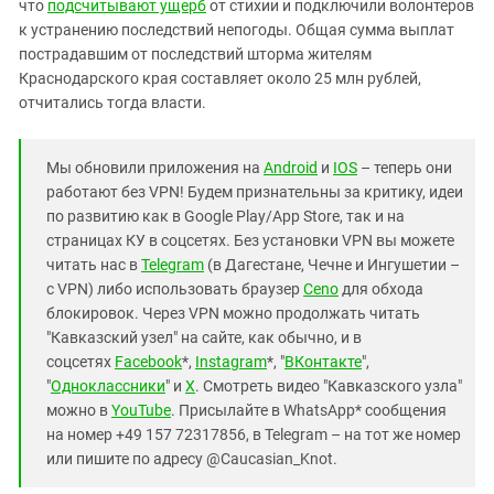
что
подсчитывают ущерб
от стихии и подключили волонтеров
к устранению последствий непогоды. Общая сумма выплат
пострадавшим от последствий шторма жителям
Краснодарского края составляет около 25 млн рублей,
отчитались тогда власти.
Мы обновили приложения на
Android
и
IOS
– теперь они
работают без VPN! Будем признательны за критику, идеи
по развитию как в Google Play/App Store, так и на
страницах КУ в соцсетях. Без установки VPN вы можете
читать нас в
Telegram
(в Дагестане, Чечне и Ингушетии –
с VPN) либо использовать браузер
Ceno
для обхода
блокировок. Через VPN можно продолжать читать
"Кавказский узел" на сайте, как обычно, и в
соцсетях
Facebook
*,
Instagram
*, "
ВКонтакте
",
"
Одноклассники
" и
X
. Смотреть видео "Кавказского узла"
можно в
YouTube
. Присылайте в WhatsApp* сообщения
на номер +49 157 72317856, в Telegram – на тот же номер
или пишите по адресу @Caucasian_Knot.