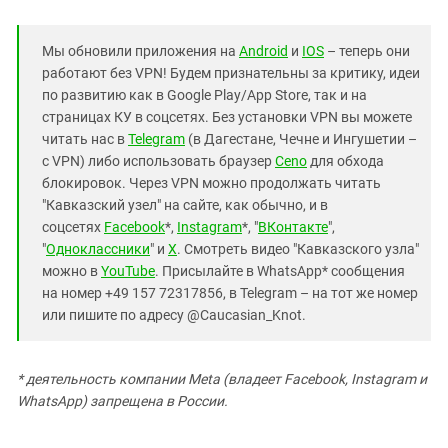
Мы обновили приложения на
Android
и
IOS
– теперь они
работают без VPN! Будем признательны за критику, идеи
по развитию как в Google Play/App Store, так и на
страницах КУ в соцсетях. Без установки VPN вы можете
читать нас в
Telegram
(в Дагестане, Чечне и Ингушетии –
с VPN) либо использовать браузер
Ceno
для обхода
блокировок. Через VPN можно продолжать читать
"Кавказский узел" на сайте, как обычно, и в
соцсетях
Facebook
*,
Instagram
*, "
ВКонтакте
",
"
Одноклассники
" и
X
. Смотреть видео "Кавказского узла"
можно в
YouTube
. Присылайте в WhatsApp* сообщения
на номер +49 157 72317856, в Telegram – на тот же номер
или пишите по адресу @Caucasian_Knot.
* деятельность компании Meta (владеет Facebook, Instagram и
WhatsApp) запрещена в России.