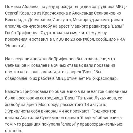
Помимо Аблаева, по делу проходят еще два сотрудника МВД -
Сергей Ковалев из Красноярска и Александр Селиванов из
Белгорода. Днем ранее, 7 августа, Мосгорсуд рассматривал
апелляционную жалобу на арест главного редактора "Базы"
Глеба Трифонова. Суд отказался смягчить ему меру
пресечения и оставил в СИЗО до 20 сентября, сообщило РИА
"Новости".
На заседании по жалобе Трифонова было заявлено, что
Селиванов и Ковалев на очных ставках дали показания
против него - они заявили, что главред "Базы" был
осведомлен о их работе в МВД, отмечает РБК-Краснодар.
Вместе с Трифоновым по обвинению в даче взяток силовикам
была арестована сотрудница "Базы" Татьяна Лукьянова, ее
жалобу на арест Мосгорсуд рассмотрит 14 августа.
Журналисты себя виновными не признают. Гендиректор
канала Анатолий Сулейманов назвал "бредом" обвинение в
том, что редакция покупала "сливы" у правоохранительных
органов.