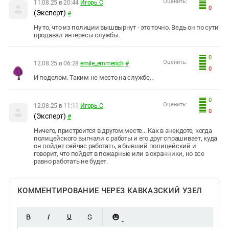
Оценить:
11.08.25 в 20:44
Игорь С
0
(Эксперт)
#
Ну то, что из полиции вышвырнут - это точно. Ведь он по сути
продавал интересы службы.
0
Оценить:
12.08.25 в 06:28
emile_emmerich
#
0
И поделом. Таким не место на службе...
0
Оценить:
12.08.25 в 11:11
Игорь С
0
(Эксперт)
#
Ничего, пристроится в другом месте... Как в анекдоте, когда
полицейского выгнали с работы и его друг спрашивает, куда
он пойдет сейчас работать, а бывший полицейский и
говорит, что пойдет в пожарные или в охранники, но все
равно работать не будет.
КОММЕНТИРОВАНИЕ ЧЕРЕЗ КАВКАЗСКИЙ УЗЕЛ