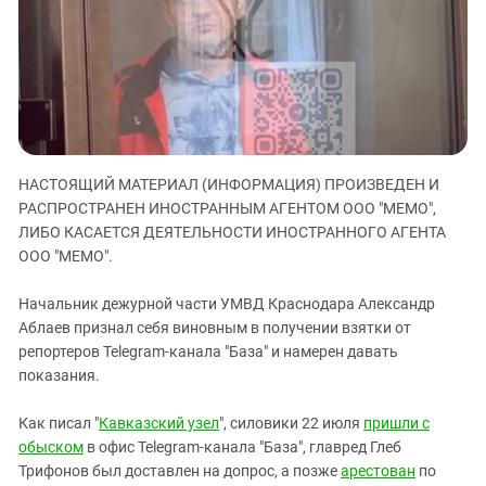
ЗАСТАВЛЯЕТ
Дагестан
КАВКАЗ ЗА ПАЛЕСТИНУ
Ингушетия
ИНАКОМЫСЛИЕ В ЧЕЧНЕ
Кабардино-Балкария
ПРЕСЛЕДОВАНИЕ АКТИВИСТОВ
МОБИЛИЗАЦИЯ И ПРОТЕСТЫ
Калмыкия
Карачаево-Черкесия
НАСТОЯЩИЙ МАТЕРИАЛ (ИНФОРМАЦИЯ) ПРОИЗВЕДЕН И
Краснодарский край
РАСПРОСТРАНЕН ИНОСТРАННЫМ АГЕНТОМ ООО "МЕМО",
Нагорный Карабах
ЛИБО КАСАЕТСЯ ДЕЯТЕЛЬНОСТИ ИНОСТРАННОГО АГЕНТА
Российская Федерация
ООО "МЕМО".
Ростовская область
Начальник дежурной части УМВД Краснодара Александр
Северная Осетия - Алания
Аблаев признал себя виновным в получении взятки от
репортеров Telegram-канала "База" и намерен давать
СКФО
показания.
Ставропольский край
Чечня
Как писал "
Кавказский узел
", силовики 22 июля
пришли с
обыском
в офис Telegram-канала "База", главред Глеб
Южная Осетия
Трифонов был доставлен на допрос, а позже
арестован
по