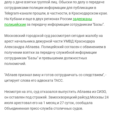
Южный Кавказ
делу о даче взятки группой лиц. Обыски по делу о передаче
сотрудниками полиции информации для публикации в
ЮФО
Telegram-канале прошли, в частности, в Краснодарском крае.
На Кубани и еще в двух регионах России
задержаны
полицейские
за передачу информации сотрудникам "Базы".
Московский городской суд рассмотрел сегодня жалобу на
арест начальника дежурной части УМВД Краснодара
Александра Аблаева. Полицейский согласен с обвинением в
получении взятки за передачу служебной информации
сотрудникам "Базы" и превышении должностных
полномочий.
"Аблаев признал вину и готов сотрудничать со следствием", -
цитирует слова его адвоката ТАСС.
Несмотря на это, суд отказался выпустить Аблаева из СИЗО,
он оставлен под стражей. Замоскворецкий райсуд Москвы 24
июля арестовал его на 1 месяц и 27 суток, сообщала
Объединенная пресс-служба столичных судов.