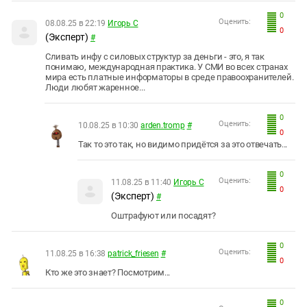
0
Оценить:
08.08.25 в 22:19
Игорь С
0
(Эксперт)
#
Сливать инфу с силовых структур за деньги - это, я так
понимаю, международная практика. У СМИ во всех странах
мира есть платные информаторы в среде правоохранителей.
Люди любят жаренное...
0
Оценить:
10.08.25 в 10:30
arden.tromp
#
0
Так то это так, но видимо придётся за это отвечать...
0
Оценить:
11.08.25 в 11:40
Игорь С
0
(Эксперт)
#
Оштрафуют или посадят?
0
Оценить:
11.08.25 в 16:38
patrick_friesen
#
0
Кто же это знает? Посмотрим...
0