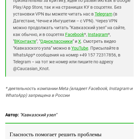
признательны за критику, идеи по развитию как в Google
Play/App Store, так и на страницах КУ в соцсетях. Без
установки VPN вы можете читать нас в
Telegram
(в
Дагестане, Чечне и Ингушетии – с VPN). Через VPN
можно продолжать читать "Кавказский узел" на сайте,
как обычно, и в соцсетях
Facebook
*,
Instagram
*,
"
ВКонтакте
", "
Одноклассники
" и
X
. Смотреть видео
"Кавказского узла" можно в
YouTube
. Присылайте в
WhatsApp* сообщения на номер +49 157 72317856, в
Telegram – на тот же номер или пишите по адресу
@Caucasian_Knot.
* деятельность компании Meta (владеет Facebook, Instagram и
WhatsApp) запрещена в России
Автор:
"Кавказский узел"
Гласность помогает решить проблемы