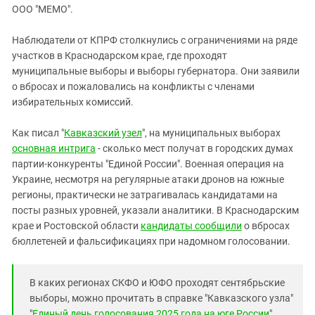
ЗАСТАВЛЯЕТ
ООО "МЕМО".
Дагестан
КАВКАЗ ЗА ПАЛЕСТИНУ
Ингушетия
ИНАКОМЫСЛИЕ В ЧЕЧНЕ
Наблюдатели от КПРФ столкнулись с ограничениями на ряде
участков в Краснодарском крае, где проходят
Кабардино-Балкария
ПРЕСЛЕДОВАНИЕ АКТИВИСТОВ
муниципальные выборы и выборы губернатора. Они заявили
МОБИЛИЗАЦИЯ И ПРОТЕСТЫ
Калмыкия
о вбросах и пожаловались на конфликты с членами
Карачаево-Черкесия
избирательных комиссий.
Краснодарский край
Как писал "
Кавказский узел
", на муниципальных выборах
Нагорный Карабах
основная интрига
- сколько мест получат в городских думах
партии-конкуренты "Единой России". Военная операция на
Российская Федерация
Украине, несмотря на регулярные атаки дронов на южные
Ростовская область
регионы, практически не затрагивалась кандидатами на
Северная Осетия - Алания
посты разных уровней, указали аналитики. В Краснодарским
крае и Ростовской области
кандидаты сообщили
о вбросах
СКФО
бюллетеней и фальсификациях при надомном голосовании.
Ставропольский край
Чечня
В каких регионах СКФО и ЮФО проходят сентябрьские
Южная Осетия
выборы, можно прочитать в справке "Кавказского узла"
"
Единый день голосования 2025 года на юге России
".