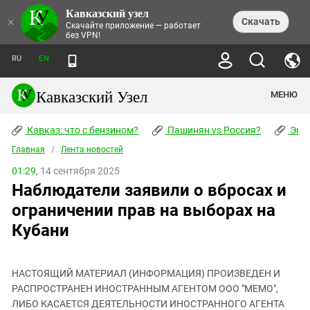
Кавказский узел
НОВОСТИ
×
Скачать
Скачайте приложение — работает
без VPN!
ЛЕНТА НОВОСТЕЙ
ТЕМЫ
ХРОНИКИ
RU
EN
ПРАВА ЧЕЛОВЕКА
ДАЙДЖЕСТ СМИ
ТРЕНДЫ
ПРЕСТУПНОСТЬ
АНОНСЫ СОБЫТИЙ
Кавказский Узел
МЕНЮ
КАВКАЗ: ЧТО С БЕНЗИНОМ?
КУЛЬТУРА
АНАЛИТИКА
ПАШИНЯН VS РОССИЯ?
КОНФЛИКТЫ
СТАТЬИ
Кавказ: что с бензином?
ЧЕРКЕССКИЙ ВОПРОС
Пашинян vs Россия?
Экок
ПОЛИТИКА
ЭНЦИКЛОПЕДИЯ
ДОКЛАДЫ
МИФЫ И ПРАВДА О ПОБЕДЕ
ОБЩЕСТВО
Главная
Абхазия
/
Лента новостей
СПРАВОЧНИК
ПУБЛИЦИСТИКА
СТАЛИНСКИЕ ДЕПОРТАЦИИ
ПРИРОДА И ЭКОЛОГИЯ
ФОРУМ
01:29,
14 сентября 2025
Аджария
ПЕРСОНАЛИИ
ИНТЕРВЬЮ
ЭКОКАТАСТРОФА НА КУБАНИ
ПРОИСШЕСТВИЯ
Наблюдатели заявили о вбросах и
КНИЖНАЯ ПОЛКА
Адыгея
СЕВЕРНЫЙ КАВКАЗ - СТАТИСТИКА
НАВОДНЕНИЕ НА СЕВЕРНОМ КАВКАЗЕ
БЛОГИ
ЭКОНОМИКА
ЖЕРТВ
ограничении прав на выборах на
НОРМАТИВНЫЕ АКТЫ
КРУШЕНИЕ СВЯЗЕЙ БАКУ И МОСКВЫ
Азербайджан
ТУРИЗМ
ДОКУМЕНТЫ ОРГАНИЗАЦИЙ
Кубани
ВИДЕО
ИРАН: ВОЙНА РЯДОМ
Армения
ПОЛИТКОВСКАЯ И ЭСТЕМИРОВА
Астраханская область
ФОТОАЛЬБОМЫ
БОРЬБА КАДЫРОВА С
ЯНГУЛБАЕВЫМИ
НАСТОЯЩИЙ МАТЕРИАЛ (ИНФОРМАЦИЯ) ПРОИЗВЕДЕН И
Волгоградская область
РАСПРОСТРАНЕН ИНОСТРАННЫМ АГЕНТОМ ООО "МЕМО",
ГРУЗИЯ: ПРОТЕСТЫ ПОСЛЕ ВЫБОРОВ
ПОГОДА
Грузия
ЛИБО КАСАЕТСЯ ДЕЯТЕЛЬНОСТИ ИНОСТРАННОГО АГЕНТА
КОГО КАВКАЗ ИЗВИНЯТЬСЯ