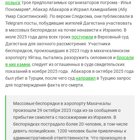
Южный Кавказ
розыск
трое предполагаемых организаторов погрома - Илья
Пономарев*, Абакар Абакаров и Исраил Ахмеднабиев (Абу
ЮФО
Умар Саситлинский). По версии Следкома, они публиковали в
Telegram посты, побудившие жителей Дагестана участвовать
в массовых беспорядках на почве ненависти к Израилю. В
июле 2025 года дела всех троих
поступили
в Верховный суд
Дагестана для заочного рассмотрения. Участники
беспорядков, произошедших в 2023 году в махачкалинском
аэропорту Уйташ, пытались разоружить силовиков и
бросали
в них камни
, следует из оглашенных в суде свидетельских
показаний в ноябре 2025 года. Абакаров в октябре 2025 года
был убит в Турции, после чего суд
направил
в Турцию запрос
для подтверждения факта его смерти.
Массовые беспорядки в аэропорту Махачкалы
произошли 29 октября 2023 года из-за сообщения о
прибытии самолета с пассажирами из Израиля. В
беспорядках пострадало более 20 человек, в том числе
девять полицейских. 1200 человек были привлечены к
административной ответственности. Что произошло в