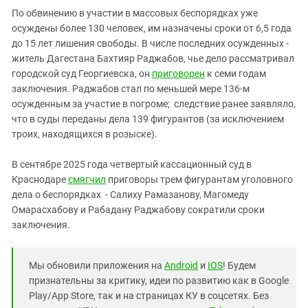
По обвинению в участии в массовых беспорядках уже
осуждены более 130 человек, им назначены сроки от 6,5 года
до 15 лет лишения свободы. В числе последних осужденных -
житель Дагестана Бахтияр Раджабов, чье дело рассматривал
городской суд Георгиевска, он
приговорен
к семи годам
заключения. Раджабов стал по меньшей мере 136-м
осужденным за участие в погроме; следствие ранее заявляло,
что в суды переданы дела 139 фигурантов (за исключением
троих, находящихся в розыске).
В сентябре 2025 года четвертый кассационный суд в
Краснодаре
смягчил
приговоры трем фигурантам уголовного
дела о беспорядках - Салиху Рамазанову, Магомеду
Омарасхабову и Рабадану Раджабову сократили сроки
заключения.
Мы обновили приложения на
Android
и
IOS
! Будем
признательны за критику, идеи по развитию как в Google
Play/App Store, так и на страницах КУ в соцсетях. Без