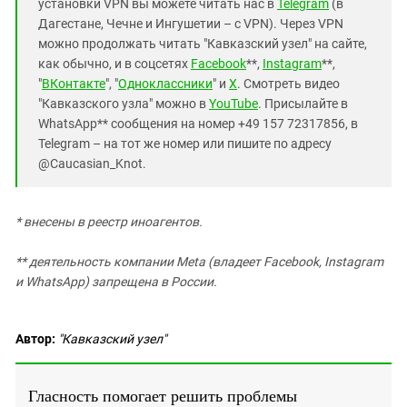
установки VPN вы можете читать нас в
Telegram
(в
Дагестане, Чечне и Ингушетии – с VPN). Через VPN
можно продолжать читать "Кавказский узел" на сайте,
как обычно, и в соцсетях
Facebook
**,
Instagram
**,
"
ВКонтакте
", "
Одноклассники
" и
X
. Смотреть видео
"Кавказского узла" можно в
YouTube
. Присылайте в
WhatsApp** сообщения на номер +49 157 72317856, в
Telegram – на тот же номер или пишите по адресу
@Caucasian_Knot.
* внесены в реестр иноагентов.
** деятельность компании Meta (владеет Facebook, Instagram
и WhatsApp) запрещена в России.
Автор:
"Кавказский узел"
Гласность помогает решить проблемы