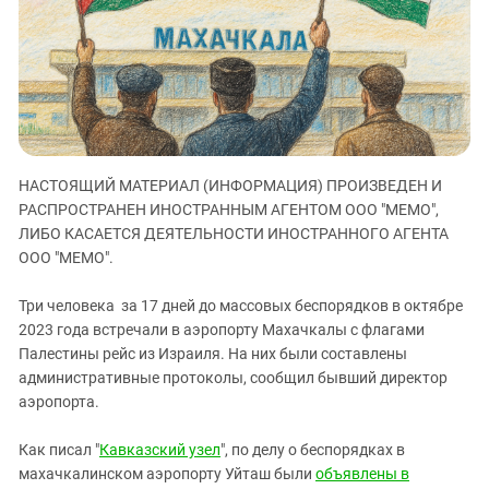
ЗАСТАВЛЯЕТ
Дагестан
КАВКАЗ ЗА ПАЛЕСТИНУ
Ингушетия
ИНАКОМЫСЛИЕ В ЧЕЧНЕ
Кабардино-Балкария
ПРЕСЛЕДОВАНИЕ АКТИВИСТОВ
МОБИЛИЗАЦИЯ И ПРОТЕСТЫ
Калмыкия
Карачаево-Черкесия
НАСТОЯЩИЙ МАТЕРИАЛ (ИНФОРМАЦИЯ) ПРОИЗВЕДЕН И
Краснодарский край
РАСПРОСТРАНЕН ИНОСТРАННЫМ АГЕНТОМ ООО "МЕМО",
Нагорный Карабах
ЛИБО КАСАЕТСЯ ДЕЯТЕЛЬНОСТИ ИНОСТРАННОГО АГЕНТА
Российская Федерация
ООО "МЕМО".
Ростовская область
Три человека за 17 дней до массовых беспорядков в октябре
Северная Осетия - Алания
2023 года встречали в аэропорту Махачкалы с флагами
Палестины рейс из Израиля. На них были составлены
СКФО
административные протоколы, сообщил бывший директор
Ставропольский край
аэропорта.
Чечня
Как писал "
Кавказский узел
", по делу о беспорядках в
Южная Осетия
махачкалинском аэропорту Уйташ были
объявлены в