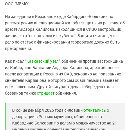
ЗАСТАВЛЯЕТ
ООО "МЕМО".
Дагестан
КАВКАЗ ЗА ПАЛЕСТИНУ
Ингушетия
ИНАКОМЫСЛИЕ В ЧЕЧНЕ
На заседании в Верховном суде Кабардино-Балкарии по
рассмотрению апелляционной жалобы защиты на решение об
Кабардино-Балкария
ПРЕСЛЕДОВАНИЕ АКТИВИСТОВ
аресте Андзора Халилова, находящийся в СИЗО застройщик
МОБИЛИЗАЦИЯ И ПРОТЕСТЫ
Калмыкия
заявил, что "не прятался и не убегал". Защита считает, что
Карачаево-Черкесия
дело по статье о финансировании терроризма должно быть
прекаращено.
Краснодарский край
Нагорный Карабах
Как писал "
Кавказский узел
", обвинение против застройщика
из Кабардино-Балкарии Андзора Халилова, арестованного
Российская Федерация
после депортации в Россию из ОАЭ, основано на показаниях
Ростовская область
свидетеля Карданова, которого сам обвиняемый называет
Северная Осетия - Алания
вымышленным. Другой фигурант дела о сборе денег для
боевиков также
отрицает
обвинения.
СКФО
Ставропольский край
В конце декабря 2025 года силовики
отчитались
о
Чечня
депортации в Россию мужчины, обвиненного в
Южная Осетия
Кабардино-Балкарии по делам о мошенничестве на 21
миллион рублей и содействии террористической