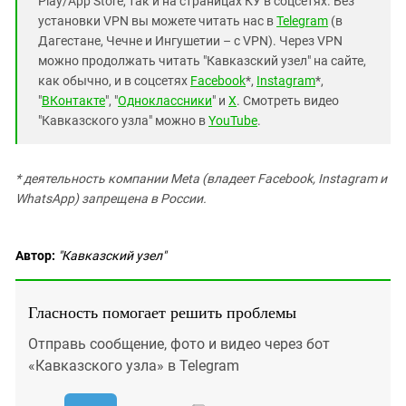
Play/App Store, так и на страницах КУ в соцсетях. Без
установки VPN вы можете читать нас в
Telegram
(в
Дагестане, Чечне и Ингушетии – с VPN). Через VPN
можно продолжать читать "Кавказский узел" на сайте,
как обычно, и в соцсетях
Facebook
*,
Instagram
*,
"
ВКонтакте
", "
Одноклассники
" и
X
. Смотреть видео
"Кавказского узла" можно в
YouTube
.
* деятельность компании Meta (владеет Facebook, Instagram и
WhatsApp) запрещена в России.
Автор:
"Кавказский узел"
Гласность помогает решить проблемы
Отправь сообщение, фото и видео через бот
«Кавказского узла» в Telegram