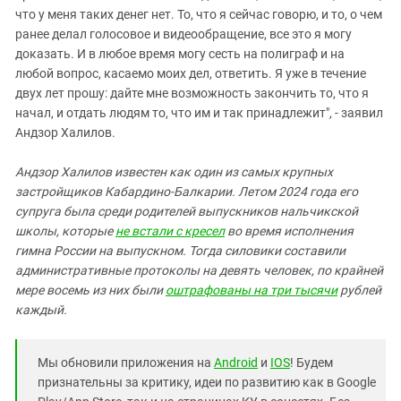
что у меня таких денег нет. То, что я сейчас говорю, и то, о чем
ранее делал голосовое и видеообращение, все это я могу
доказать. И в любое время могу сесть на полиграф и на
любой вопрос, касаемо моих дел, ответить. Я уже в течение
двух лет прошу: дайте мне возможность закончить то, что я
начал, и отдать людям то, что им и так принадлежит", - заявил
Андзор Халилов.
Андзор Халилов известен как один из самых крупных
застройщиков Кабардино-Балкарии. Летом 2024 года его
супруга была среди родителей выпускников нальчикской
школы, которые
не встали с кресел
во время исполнения
гимна России на выпускном. Тогда силовики составили
административные протоколы на девять человек, по крайней
мере восемь из них были
оштрафованы на три тысячи
рублей
каждый.
Мы обновили приложения на
Android
и
IOS
! Будем
признательны за критику, идеи по развитию как в Google