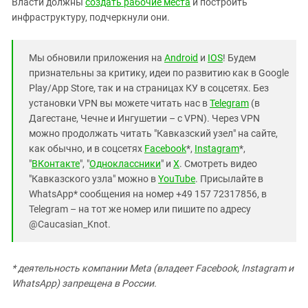
Власти должны
создать рабочие места
и построить
инфраструктуру, подчеркнули они.
Мы обновили приложения на
Android
и
IOS
! Будем
признательны за критику, идеи по развитию как в Google
Play/App Store, так и на страницах КУ в соцсетях. Без
установки VPN вы можете читать нас в
Telegram
(в
Дагестане, Чечне и Ингушетии – с VPN). Через VPN
можно продолжать читать "Кавказский узел" на сайте,
как обычно, и в соцсетях
Facebook
*,
Instagram
*,
"
ВКонтакте
", "
Одноклассники
" и
X
. Смотреть видео
"Кавказского узла" можно в
YouTube
. Присылайте в
WhatsApp* сообщения на номер +49 157 72317856, в
Telegram – на тот же номер или пишите по адресу
@Caucasian_Knot.
* деятельность компании Meta (владеет Facebook, Instagram и
WhatsApp) запрещена в России.