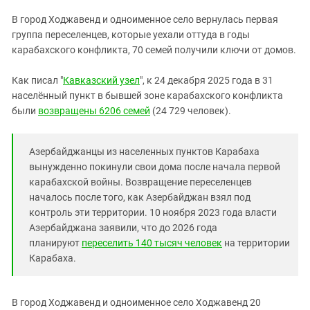
ЗАСТАВЛЯЕТ
Дагестан
В город Ходжавенд и одноименное село вернулась первая
КАВКАЗ ЗА ПАЛЕСТИНУ
Ингушетия
группа переселенцев, которые уехали оттуда в годы
ИНАКОМЫСЛИЕ В ЧЕЧНЕ
карабахского конфликта, 70 семей получили ключи от домов.
Кабардино-Балкария
ПРЕСЛЕДОВАНИЕ АКТИВИСТОВ
МОБИЛИЗАЦИЯ И ПРОТЕСТЫ
Калмыкия
Как писал "
Кавказский узел
", к 24 декабря 2025 года в 31
населённый пункт в бывшей зоне карабахского конфликта
Карачаево-Черкесия
были
возвращены 6206 семей
(24 729 человек).
Краснодарский край
Нагорный Карабах
Азербайджанцы из населенных пунктов Карабаха
Российская Федерация
вынужденно покинули свои дома после начала первой
карабахской войны. Возвращение переселенцев
Ростовская область
началось после того, как Азербайджан взял под
Северная Осетия - Алания
контроль эти территории. 10 ноября 2023 года власти
СКФО
Азербайджана заявили, что до 2026 года
планируют
переселить 140 тысяч человек
на территории
Ставропольский край
Карабаха.
Чечня
Южная Осетия
В город Ходжавенд и одноименное село Ходжавенд 20