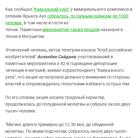
Южный Кавказ
Как сообщал
"Кавказский узел"
у мемориального комплекса в
ЮФО
селении Ярыксу-Аух
собралось, по разным оценкам, до 1000
человек
, в том числе и гости из
Чечни. Памятные
мероприятия также прошли
накануне в
Чечне и Ингушетии.
Этнический чеченец, автор телеграм-канала "Клуб российских
изобретателей"
Асланбек Сайдаев
, участвовавший в
памятных мероприятиях к 82-й годовщине депортации
чеченцев и ингушей, заявил корреспонденту "Кавказского
узла", что акция не получила должного внимания со стороны
властей и сопровождалась попытками избежать острых тем.
По его словам, акция носила траурный характер,
продолжалась до полуденной молитвы и собрала около двух
тысяч человек.
"Митинг длился примерно до 12.30 мск, до обеденной
молитвы. По моим подсчетам, собралось около двух тысяч
человек - точную цифру, конечно, никто не фиксировал. Были