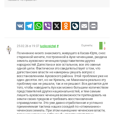
VK
Telegram
WhatsApp
Viber
X
Odnoklassniki
LiveJournal
Email
Print
0
Оценить:
25.02.26 в 19:37
lucile.reichel
#
0
По мнению моего знакомого, живущего в Хасав-Юрте, снос
старинной мечети, построенной в Аухе чеченцами, раздача
земель ауховских чеченцев представителям других
народностей Дагестана и все остальное, все это звенья
одной цепи. Фактически это свидетельствует о том, что
дагестанские власти не намерены решать вопрос с
восстановлением Ауховского района. Этой проблеме уже не
один десяток лет, но ни Кремль, ни Махачкала реально эту
проблему как не решали, так и не решают. Все делается для
того, чтобы наводнить Аух как можно большим количеством
представителей других национальностей, и тем самым
лишить ауховских чеченцев возможности претендовать на
земли своих предков и требовать восстановления
справедливости. Это уже давно отработанная и успешно
применяемая тактика наших соседей по «отжиманию»
чеченских земель. При этом нынешние чеченские власти,