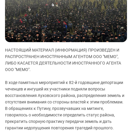
ЗАСТАВЛЯЕТ
Дагестан
КАВКАЗ ЗА ПАЛЕСТИНУ
Ингушетия
ИНАКОМЫСЛИЕ В ЧЕЧНЕ
Кабардино-Балкария
ПРЕСЛЕДОВАНИЕ АКТИВИСТОВ
МОБИЛИЗАЦИЯ И ПРОТЕСТЫ
Калмыкия
Карачаево-Черкесия
НАСТОЯЩИЙ МАТЕРИАЛ (ИНФОРМАЦИЯ) ПРОИЗВЕДЕН И
Краснодарский край
РАСПРОСТРАНЕН ИНОСТРАННЫМ АГЕНТОМ ООО "МЕМО",
Нагорный Карабах
ЛИБО КАСАЕТСЯ ДЕЯТЕЛЬНОСТИ ИНОСТРАННОГО АГЕНТА
Российская Федерация
ООО "МЕМО".
Ростовская область
В ходе памятных мероприятий к 82-й годовщине депортации
Северная Осетия - Алания
чеченцев и ингушей их участники подняли вопросы
восстановления Ауховского района, распределения земель и
СКФО
отсутствия внимания со стороны властей к этим проблемам.
Ставропольский край
В обращениях к Путину, прозвучавших на митинге,
Чечня
говорилось о необходимости определить статус района,
прекратить спорную практику передачи земель и дать
Южная Осетия
гарантии недопущения повторения трагедий прошлого.