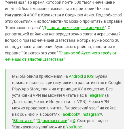
"Чечевица", во время которой почти 500 тысяч чеченцев и
ингушей были массово выселены с территории Чечено-
Ингушской АССР в Казахстан и Среднюю Азию. Подробнее об
этих событиях и их последствиях можно прочитать в справке
"Кавказского узла" "
Депортация чеченцев и ингушей
". С
депортацией вайнахов непосредственно связан нерешенный
вопрос о правах чеченцев Дагестана, которые уже около 30
лет ждут восстановления Ауховского района, говорится в
справке "Кавказского узла" "
Главное об Аухе: чего требуют
чеченцы от властей Дагестана
".
Мы обновили приложения на
Android
и
IOS
! Будем
признательны за критику, идеи по развитию как в Google
Play/App Store, так и на страницах КУ в соцсетях. Без
установки VPN вы можете читать нас в
Telegram
(в
Дагестане, Чечне и Ингушетии – с VPN). Через VPN
можно продолжать читать "Кавказский узел" на сайте,
как обычно, и в соцсетях
Facebook
*,
Instagram
*,
"
ВКонтакте
", "
Одноклассники
" и
X
. Смотреть видео
"Кавказского узла" можно в
YouTube
.