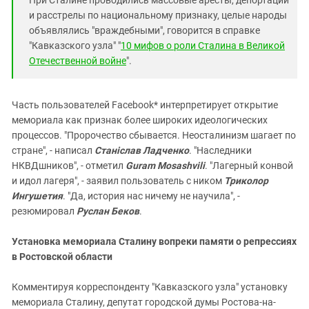
и расстрелы по национальному признаку, целые народы
объявлялись "враждебными", говорится в справке
"Кавказского узла" "
10 мифов о роли Сталина в Великой
Отечественной войне
".
Часть пользователей Facebook* интерпретирует открытие
мемориала как признак более широких идеологических
процессов. "Пророчество сбывается. Неосталинизм шагает по
стране", - написал
Станіслав Ладченко
. "Наследники
НКВДшников", - отметил
Guram Mosashvili
. "Лагерный конвой
и идол лагеря", - заявил пользователь с ником
Триколор
Ингушетия
. "Да, история нас ничему не научила", -
резюмировал
Руслан Беков
.
Установка мемориала Сталину вопреки памяти о репрессиях
в Ростовской области
Комментируя корреспонденту "Кавказского узла" установку
мемориала Сталину, депутат городской думы Ростова-на-