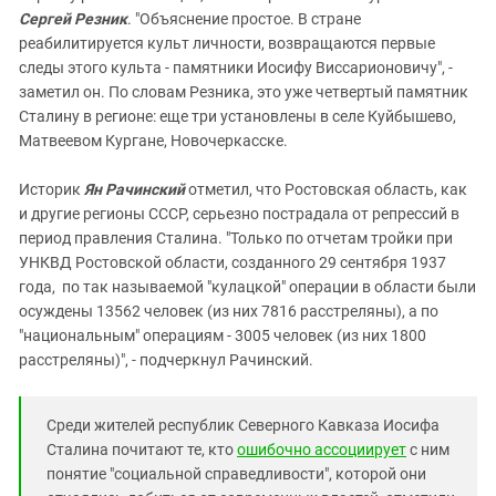
Сергей Резник
. "Объяснение простое. В стране
реабилитируется культ личности, возвращаются первые
следы этого культа - памятники Иосифу Виссарионовичу", -
заметил он. По словам Резника, это уже четвертый памятник
Сталину в регионе: еще три установлены в селе Куйбышево,
Матвеевом Кургане, Новочеркасске.
Историк
Ян Рачинский
отметил, что Ростовская область, как
и другие регионы СССР, серьезно пострадала от репрессий в
период правления Сталина. "Только по отчетам тройки при
УНКВД Ростовской области, созданного 29 сентября 1937
года, по так называемой "кулацкой" операции в области были
осуждены 13562 человек (из них 7816 расстреляны), а по
"национальным" операциям - 3005 человек (из них 1800
расстреляны)", - подчеркнул Рачинский.
Среди жителей республик Северного Кавказа Иосифа
Сталина почитают те, кто
ошибочно ассоциирует
с ним
понятие "социальной справедливости", которой они