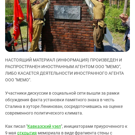
ЗАСТАВЛЯЕТ
Дагестан
КАВКАЗ ЗА ПАЛЕСТИНУ
Ингушетия
ИНАКОМЫСЛИЕ В ЧЕЧНЕ
Кабардино-Балкария
ПРЕСЛЕДОВАНИЕ АКТИВИСТОВ
МОБИЛИЗАЦИЯ И ПРОТЕСТЫ
Калмыкия
Карачаево-Черкесия
Краснодарский край
НАСТОЯЩИЙ МАТЕРИАЛ (ИНФОРМАЦИЯ) ПРОИЗВЕДЕН И
Нагорный Карабах
РАСПРОСТРАНЕН ИНОСТРАННЫМ АГЕНТОМ ООО "МЕМО",
Российская Федерация
ЛИБО КАСАЕТСЯ ДЕЯТЕЛЬНОСТИ ИНОСТРАННОГО АГЕНТА
ООО "МЕМО".
Ростовская область
Северная Осетия - Алания
Участники дискуссии в социальной сети вышли за рамки
СКФО
обсуждения факта установки памятного знака в честь
Сталина в хуторе Ленинован, сосредоточившись на оценке
Ставропольский край
современного политического климата.
Чечня
Как писал "
Кавказский узел
", инициаторами приуроченного к
Южная Осетия
9 мая
открытия
мемориала в виде фрагмента стены с