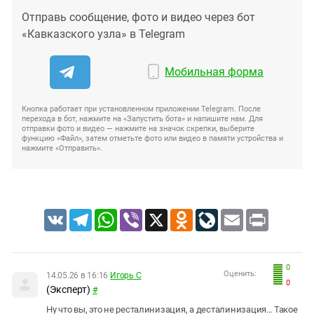
Отправь сообщение, фото и видео через бот
«Кавказского узла» в Telegram
Мобильная форма
Кнопка работает при установленном приложении Telegram. После
перехода в бот, нажмите на «Запустить бота» и напишите нам. Для
отправки фото и видео — нажмите на значок скрепки, выберите
функцию «Файл», затем отметьте фото или видео в памяти устройства и
нажмите «Отправить».
VK
Telegram
WhatsApp
Viber
X
Odnoklassniki
LiveJournal
Email
Print
0
Оценить:
14.05.26 в 16:16
Игорь С
0
(Эксперт)
#
Ну что вы, это не ресталинизация, а десталинизация... Такое