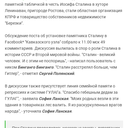
Южный Кавказ
памятной табличкой в честь Иосифа Сталина в хуторе
ЮФО
Ленинаван, пригороде Ростова, стали областная организация
КПРФ и товарищество собственников недвижимости
"Березки".
Обсуждение поста об установке памятника Сталину в
Facebook* "Кавказского узла" собрало к 11.00 мск 49
комментариев. Дискуссия вылилась в спор о роли Сталина в
истории СССР и Второй мировой войны. "Сталин - великий
человек. И с этим не поспоришь", - написал пользователь с
ником
Бинганго Бинганго
. "Сталин расстрелял больше, чем
Гитлер", - отметил
Сергей Полянский
.
В дискуссии также присутствует линия семейной памяти о
репрессиях и системе ГУЛАГа. "Спасибо гебешным дедам за
ГУЛАГ", - заявила
София Ланская
. "Моих родных везли в эти
здания в товарняках лес валить. Я из раскуркуленных врагов
народа", - уточнила
София Ланская
.
При Сталине проводились массовые аресты, депортации