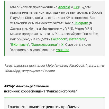
Мы обновили приложения на
Android
и
IOS
! Будем
признательны за критику, идеи по развитию как в Google
Play/App Store, так и на страницах КУ в соцсетях. Без
установки VPN вы можете читать нас в
Telegram
(в
Дагестане, Чечне и Ингушетии – с VPN). Через VPN
можно продолжать читать "Кавказский узел" на сайте,
как обычно, и в соцсетях
Facebook
*,
Instagram
*,
"
ВКонтакте
", "
Одноклассники
" и
X
. Смотреть видео
"Кавказского узла" можно в
YouTube
.
* деятельность компании Meta (владеет Facebook, Instagram и
WhatsApp) запрещена в России.
Автор:
Александр Степанов
источник:
корреспондент "Кавказского узла"
Гласность помогает решить проблемы