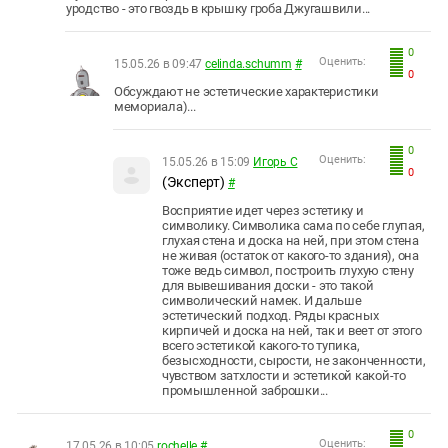
уродство - это гвоздь в крышку гроба Джугашвили...
0
Оценить:
15.05.26 в 09:47
celinda.schumm
#
0
Обсуждают не эстетические характеристики
мемориала)...
0
Оценить:
15.05.26 в 15:09
Игорь С
0
(Эксперт)
#
Восприятие идет через эстетику и
символику. Символика сама по себе глупая,
глухая стена и доска на ней, при этом стена
не живая (остаток от какого-то здания), она
тоже ведь символ, построить глухую стену
для вывешивания доски - это такой
символический намек. И дальше
эстетический подход. Ряды красных
кирпичей и доска на ней, так и веет от этого
всего эстетикой какого-то тупика,
безысходности, сырости, не законченности,
чувством затхлости и эстетикой какой-то
промышленной заброшки...
0
Оценить:
17.05.26 в 10:05
rochelle
#