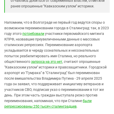
отчаялись добиться от современных властей, отметили
ранее опрошенные "Кавказским узлом" историки.
Напомним, что в Волгограде не первый год ведутся споры о
возможном переименовании города в Сталинград: так, в 2023
году этого
потребовали
участники первомайского митинга
КПРФ, назвавшие преувеличенными данные о массовых
сталинских репрессиях. Переименование аэропорта
укладывается в череду сознательных и несознательных
попыток реабилитировать имя Сталина, но реального
общественного
запроса на это нет
, считают опрошенные
"Кавказским узлом" историки и правозащитники. Городской
аэропорт из "Гумрака" в "Сталинград" был переименован
после вмешательства Владимира Путина - 29 апреля 2025
года он заявил, что поддерживает инициативу ветеранов и
участников СВО, подписав указ о переименовании в тот же
день. При этом часть граждан выступала резко против
переименования, напоминая, что при Сталине
были
репрессированы 250 тысяч сталинградцев
.