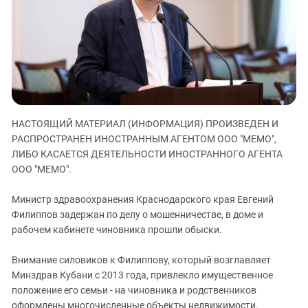
ЗАСТАВЛЯЕТ
Дагестан
КАВКАЗ ЗА ПАЛЕСТИНУ
Ингушетия
ИНАКОМЫСЛИЕ В ЧЕЧНЕ
Кабардино-Балкария
ПРЕСЛЕДОВАНИЕ АКТИВИСТОВ
МОБИЛИЗАЦИЯ И ПРОТЕСТЫ
Калмыкия
Карачаево-Черкесия
Краснодарский край
НАСТОЯЩИЙ МАТЕРИАЛ (ИНФОРМАЦИЯ) ПРОИЗВЕДЕН И
РАСПРОСТРАНЕН ИНОСТРАННЫМ АГЕНТОМ ООО "МЕМО",
Нагорный Карабах
ЛИБО КАСАЕТСЯ ДЕЯТЕЛЬНОСТИ ИНОСТРАННОГО АГЕНТА
Российская Федерация
ООО "МЕМО".
Ростовская область
Министр здравоохранения Краснодарского края Евгений
Северная Осетия - Алания
Филиппов задержан по делу о мошенничестве, в доме и
СКФО
рабочем кабинете чиновника прошли обыски.
Ставропольский край
Внимание силовиков к Филиппову, который возглавляет
Чечня
Минздрав Кубани с 2013 года, привлекло имущественное
Южная Осетия
положение его семьи - на чиновника и родственников
оформлены многочисленные объекты недвижимости.