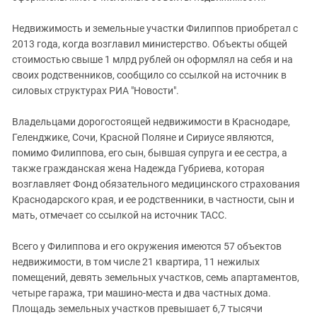
Южный Кавказ
ЮФО
Недвижимость и земельные участки Филиппов приобретал с
2013 года, когда возглавил министерство. Объекты общей
стоимостью свыше 1 млрд рублей он оформлял на себя и на
своих родственников, сообщило со ссылкой на источник в
силовых структурах РИА "Новости".
Владельцами дорогостоящей недвижимости в Краснодаре,
Геленджике, Сочи, Красной Поляне и Сириусе являются,
помимо Филиппова, его сын, бывшая супруга и ее сестра, а
также гражданская жена Надежда Губриева, которая
возглавляет Фонд обязательного медицинского страхования
Краснодарского края, и ее родственники, в частности, сын и
мать, отмечает со ссылкой на источник ТАСС.
Всего у Филиппова и его окружения имеются 57 объектов
недвижимости, в том числе 21 квартира, 11 нежилых
помещений, девять земельных участков, семь апартаментов,
четыре гаража, три машино-места и два частных дома.
Площадь земельных участков превышает 6,7 тысячи