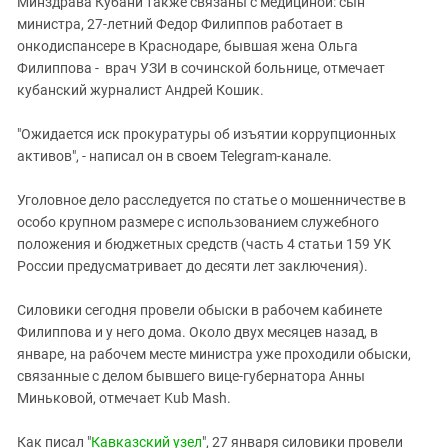
Минздрава Кубани также связаны с медициной: сын
министра, 27-летний Федор Филиппов работает в
онкодиспансере в Краснодаре, бывшая жена Ольга
Филиппова - врач УЗИ в сочинской больнице, отмечает
кубанский журналист Андрей Кошик.
"Ожидается иск прокуратуры об изъятии коррупционных
активов", - написал он в своем Telegram-канале.
Уголовное дело расследуется по статье о мошенничестве в
особо крупном размере с использованием служебного
положения и бюджетных средств (часть 4 статьи 159 УК
России предусматривает до десяти лет заключения).
Силовики сегодня провели обыски в рабочем кабинете
Филиппова и у него дома. Около двух месяцев назад, в
январе, на рабочем месте министра уже проходили обыски,
связанные с делом бывшего вице-губернатора Анны
Миньковой, отмечает Kub Mash.
Как писал "
Кавказский узел
", 27 января силовики провели