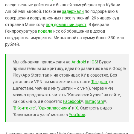
следственные действия с бывшей замгубернатора Кубани
Анной Миньковой. Позже ее
задержали
по подозрению в
совершении коррупционных преступлений. 29 января суд
отправил Минькову
под домашний арест
. В феврале
Генпрокуратура
подала
иск об обращении в доход
государства имущества Миньковой на сумму более 330 млн
рублей.
Мы обновили приложения на
Android
и
IOS
! Будем
признательны за критику, идеи по развитию как в Google
Play/App Store, так и на страницах КУ в соцсетях. Без
установки VPN вы можете читать нас в
Telegram
(в
Дагестане, Чечне и Ингушетии – с VPN). Через VPN
можно продолжать читать "Кавказский узел" на сайте,
как обычно, и в соцсетях
Facebook
*,
Instagram
*,
"
ВКонтакте
", "
Одноклассники
" и
X
. Смотреть видео
"Кавказского узла" можно в
YouTube
.
* деятельность компании Meta (владеет Facebook, Instagram и