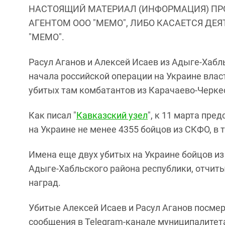
НАСТОЯЩИЙ МАТЕРИАЛ (ИНФОРМАЦИЯ) ПР
АГЕНТОМ ООО "МЕМО", ЛИБО КАСАЕТСЯ ДЕ
"МЕМО".
Расул Аганов и Алексей Исаев из Адыге-Хабл
начала российской операции на Украине влас
убитых там комбатантов из Карачаево-Черке
Как писал "
Кавказский узел
", к 11 марта пр
на Украине не менее 4355 бойцов из СКФО, в 
Имена еще двух убитых на Украине бойцов и
Адыге-Хабльского района республики, отчит
наград.
Убитые Алексей Исаев и Расул Аганов посме
сообщения в Telegram-канале муниципалитет