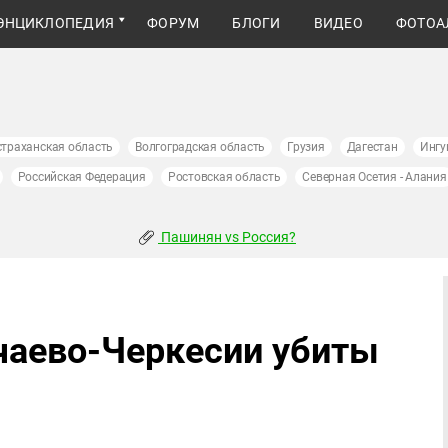
ЭНЦИКЛОПЕДИЯ
ФОРУМ
БЛОГИ
ВИДЕО
ФОТОА
страханская область
Волгоградская область
Грузия
Дагестан
Ингу
Российская Федерация
Ростовская область
Северная Осетия - Алания
Пашинян vs Россия?
чаево-Черкесии убиты