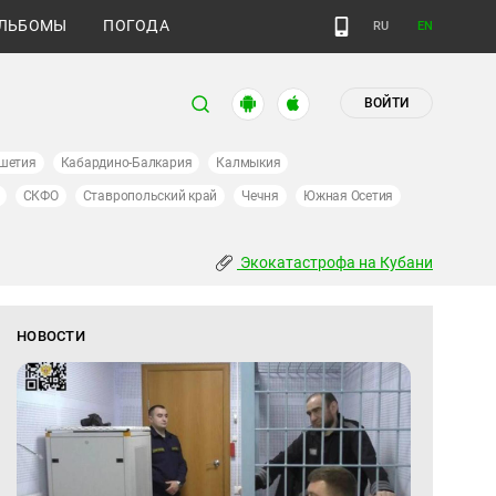
ЛЬБОМЫ
ПОГОДА
RU
EN
ВОЙТИ
шетия
Кабардино-Балкария
Калмыкия
СКФО
Ставропольский край
Чечня
Южная Осетия
Экокатастрофа на Кубани
НОВОСТИ