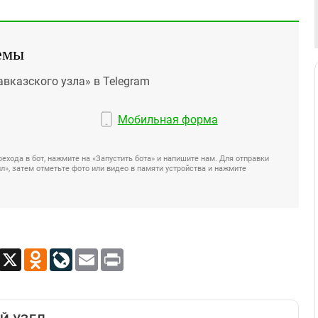
емы
авказского узла» в Telegram
Мобильная форма
ехода в бот, нажмите на «Запустить бота» и напишите нам. Для отправки
», затем отметьте фото или видео в памяти устройства и нажмите
App
Viber
X
Odnoklassniki
LiveJournal
Email
Print