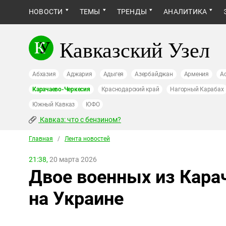
НОВОСТИ
ТЕМЫ
ТРЕНДЫ
АНАЛИТИКА
Кавказский Узел
Абхазия
Аджария
Адыгея
Азербайджан
Армения
А
Карачаево-Черкесия
Краснодарский край
Нагорный Карабах
Южный Кавказ
ЮФО
Кавказ: что с бензином?
Главная
/
Лента новостей
21:38,
20 марта 2026
Двое военных из Кара
на Украине