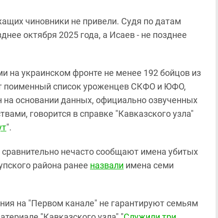
ащих чиновники не привели. Судя по датам
днее октября 2025 года, а Исаев - не позднее
и на украинском фронте не менее 192 бойцов из
ет поименный список уроженцев СКФО и ЮФО,
н на основании данных, официально озвученных
вами, говорится в справке "Кавказского узла"
ут
".
 сравнительно нечасто сообщают имена убитых
рупского района ранее
назвали
имена семи
ния на "Первом канале" не гарантируют семьям
атериале "Кавказского узла" "
Служили три