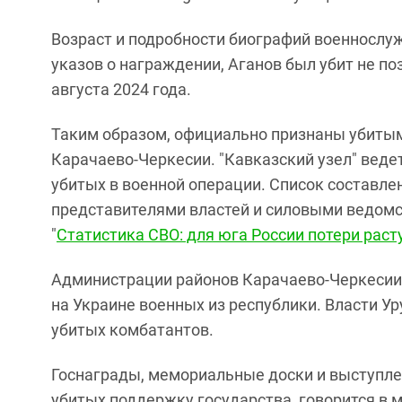
Возраст и подробности биографий военнослуж
указов о награждении, Аганов был убит не поз
августа 2024 года.
Таким образом, официально признаны убитым
Карачаево-Черкесии. "Кавказский узел" вед
убитых в военной операции. Список составле
представителями властей и силовыми ведомст
"
Статистика СВО: для юга России потери раст
Администрации районов Карачаево-Черкесии
на Украине военных из республики. Власти У
убитых комбатантов.
Госнаграды, мемориальные доски и выступле
убитых поддержку государства, говорится в м