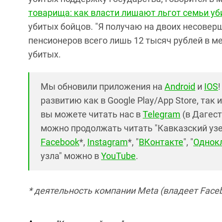
товарища: как власти лишают льгот семьи у
убитых бойцов. "Я получаю на двоих несовер
пенсионеров всего лишь 12 тысяч рублей в мес
убитых.
Мы обновили приложения на
Android
и
IOS
развитию как в Google Play/App Store, так 
вы можете читать нас в
Telegram
(в Дагест
можно продолжать читать "Кавказский узел"
Facebook
*,
Instagram
*, "
ВКонтакте
", "
Однок
узла" можно в
YouTube
.
* деятельность компании Meta (владеет Faceb