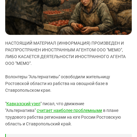
ЗАСТАВЛЯЕТ
Дагестан
КАВКАЗ ЗА ПАЛЕСТИНУ
Ингушетия
ИНАКОМЫСЛИЕ В ЧЕЧНЕ
Кабардино-Балкария
ПРЕСЛЕДОВАНИЕ АКТИВИСТОВ
МОБИЛИЗАЦИЯ И ПРОТЕСТЫ
Калмыкия
НАСТОЯЩИЙ МАТЕРИАЛ (ИНФОРМАЦИЯ) ПРОИЗВЕДЕН И
Карачаево-Черкесия
РАСПРОСТРАНЕН ИНОСТРАННЫМ АГЕНТОМ ООО "МЕМО",
Краснодарский край
ЛИБО КАСАЕТСЯ ДЕЯТЕЛЬНОСТИ ИНОСТРАННОГО АГЕНТА
Нагорный Карабах
ООО "МЕМО".
Российская Федерация
Волонтеры "Альтернативы" освободили жительницу
Ростовская область
Ростовской области из рабства на овощной базе в
Ставропольском крае.
Северная Осетия - Алания
СКФО
"
Кавказский узел
" писал, что движение
Ставропольский край
"Альтернатива"
считает наиболее проблемными
в плане
трудового рабства регионами на юге России Ростовскую
Чечня
область и Ставропольский край.
Южная Осетия