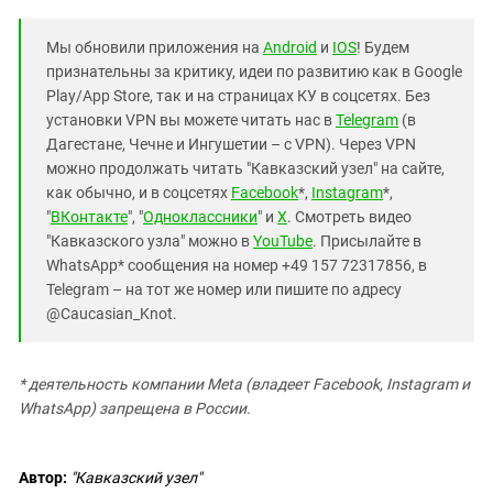
Мы обновили приложения на
Android
и
IOS
! Будем
признательны за критику, идеи по развитию как в Google
Play/App Store, так и на страницах КУ в соцсетях. Без
установки VPN вы можете читать нас в
Telegram
(в
Дагестане, Чечне и Ингушетии – с VPN). Через VPN
можно продолжать читать "Кавказский узел" на сайте,
как обычно, и в соцсетях
Facebook
*,
Instagram
*,
"
ВКонтакте
", "
Одноклассники
" и
X
. Смотреть видео
"Кавказского узла" можно в
YouTube
. Присылайте в
WhatsApp* сообщения на номер +49 157 72317856, в
Telegram – на тот же номер или пишите по адресу
@Caucasian_Knot.
* деятельность компании Meta (владеет Facebook, Instagram и
WhatsApp) запрещена в России.
Автор:
"Кавказский узел"