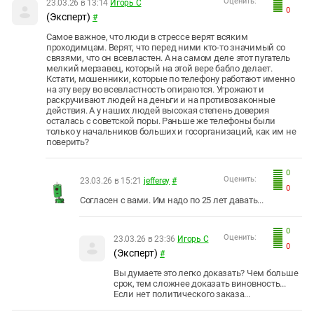
Оценить:
23.03.26 в 13:14
Игорь С
0
(Эксперт)
#
Самое важное, что люди в стрессе верят всяким
проходимцам. Верят, что перед ними кто-то значимый со
связями, что он всевластен. А на самом деле этот пугатель
мелкий мерзавец, который на этой вере бабло делает.
Кстати, мошенники, которые по телефону работают именно
на эту веру во всевластность опираются. Угрожают и
раскручивают людей на деньги и на противозаконные
действия. А у наших людей высокая степень доверия
осталась с советской поры. Раньше же телефоны были
только у начальников больших и госорганизаций, как им не
поверить?
0
Оценить:
23.03.26 в 15:21
jefferey
#
0
Согласен с вами. Им надо по 25 лет давать...
0
Оценить:
23.03.26 в 23:36
Игорь С
0
(Эксперт)
#
Вы думаете это легко доказать? Чем больше
срок, тем сложнее доказать виновность...
Если нет политического заказа...