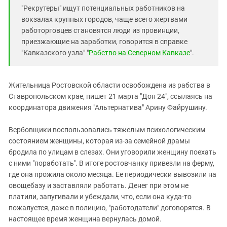
Южный Кавказ
"Рекрутеры" ищут потенциальных работников на
ЮФО
вокзалах крупных городов, чаще всего жертвами
работорговцев становятся люди из провинции,
приезжающие на заработки, говорится в справке
"Кавказского узла" "
Рабство на Северном Кавказе
".
Жительница Ростовской области освобождена из рабства в
Ставропольском крае, пишет 21 марта "Дон 24", ссылаясь на
координатора движения "Альтернатива" Арину Файрушину.
Вербовщики воспользовались тяжелым психологическим
состоянием женщины, которая из-за семейной драмы
бродила по улицам в слезах. Они уговорили женщину поехать
с ними "поработать". В итоге ростовчанку привезли на ферму,
где она прожила около месяца. Ее периодически вывозили на
овощебазу и заставляли работать. Денег при этом не
платили, запугивали и убеждали, что, если она куда-то
пожалуется, даже в полицию, "работодатели" договорятся. В
настоящее время женщина вернулась домой.