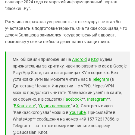
в январе 2024 года самарский информационный портал
"Засекин.Ру".
Рагулина выражала уверенность, что ее супруг не стал бы
участвовать в подготовке теракта. Она также сообщала, что
делом Балашова занимался государственный адвокат,
поскольку у семьи не было денег нанять защитника.
Мы обновили приложения на
Android
и
IOS
! Будем
признательны за критику, идеи по развитию как в Google
Play/App Store, так и на страницах КУ в соцсетях. Без
установки VPN вы можете читать нас в
Telegram
(в
Дагестане, Чечне и Ингушетии – с VPN). Через VPN
можно продолжать читать "Кавказский узел" на сайте,
как обычно, и в соцсетях
Facebook
**,
Instagram
**,
"
ВКонтакте
", "
Одноклассники
" и
X
. Смотреть видео
"Кавказского узла" можно в
YouTube
. Присылайте в
WhatsApp** сообщения на номер +49 157 72317856, в
Telegram – на тот же номер или пишите по адресу
@Caucasian_Knot.