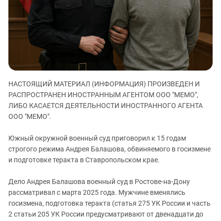
ЗАСТАВЛЯЕТ
Дагестан
КАВКАЗ ЗА ПАЛЕСТИНУ
Ингушетия
ИНАКОМЫСЛИЕ В ЧЕЧНЕ
Кабардино-Балкария
ПРЕСЛЕДОВАНИЕ АКТИВИСТОВ
МОБИЛИЗАЦИЯ И ПРОТЕСТЫ
Калмыкия
Карачаево-Черкесия
НАСТОЯЩИЙ МАТЕРИАЛ (ИНФОРМАЦИЯ) ПРОИЗВЕДЕН И
Краснодарский край
РАСПРОСТРАНЕН ИНОСТРАННЫМ АГЕНТОМ ООО "МЕМО",
Нагорный Карабах
ЛИБО КАСАЕТСЯ ДЕЯТЕЛЬНОСТИ ИНОСТРАННОГО АГЕНТА
Российская Федерация
ООО "МЕМО".
Ростовская область
Южный окружной военный суд приговорил к 15 годам
Северная Осетия - Алания
строгого режима Андрея Балашова, обвиняемого в госизмене
и подготовке теракта в Ставропольском крае.
СКФО
Ставропольский край
Дело Андрея Балашова военный суд в Ростове-на-Дону
Чечня
рассматривал с марта 2025 года. Мужчине вменялись
госизмена, подготовка теракта (статья 275 УК России и часть
Южная Осетия
2 статьи 205 УК России предусматривают от двенадцати до