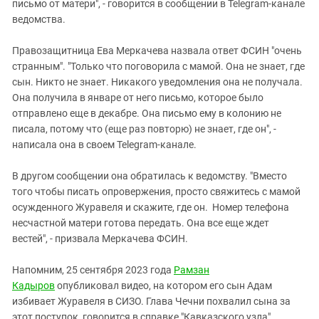
письмо от матери", - говорится в сообщении в Telegram-канале
ведомства.
Правозащитница Ева Меркачева назвала ответ ФСИН "очень
странным". "Только что поговорила с мамой. Она не знает, где
сын. Никто не знает. Никакого уведомления она не получала.
Она получила в январе от него письмо, которое было
отправлено еще в декабре. Она письмо ему в колонию не
писала, потому что (еще раз повторю) не знает, где он", -
написала она в своем Telegram-канале.
В другом сообщении она обратилась к ведомству. "Вместо
того чтобы писать опровержения, просто свяжитесь с мамой
осужденного Журавеля и скажите, где он. Номер телефона
несчастной матери готова передать. Она все еще ждет
вестей", - призвала Меркачева ФСИН.
Напомним, 25 сентября 2023 года
Рамзан
Кадыров
опубликовал видео, на котором его сын Адам
избивает Журавеля в СИЗО. Глава Чечни похвалил сына за
этот поступок, говорится в справке "Кавказского узла"