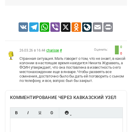
VK
Telegram
WhatsApp
Viber
X
Odnoklassniki
LiveJournal
Email
Print
0
Оценить:
26.03.26 в 16:44
charisse
#
0
Странная ситуация. Мать говорит о том, что не знает, в какой
колонии в настоящее время находится Никита Журавель, а
ФСИН утверждает, что она поставлена в известность о его
местонахождении еще в январе. Чтобы развеять все
сомнения, достаточно было бы дать ей поговорить с сыном
по телефону, и все, вопрос был бы закрыт.
КОММЕНТИРОВАНИЕ ЧЕРЕЗ КАВКАЗСКИЙ УЗЕЛ