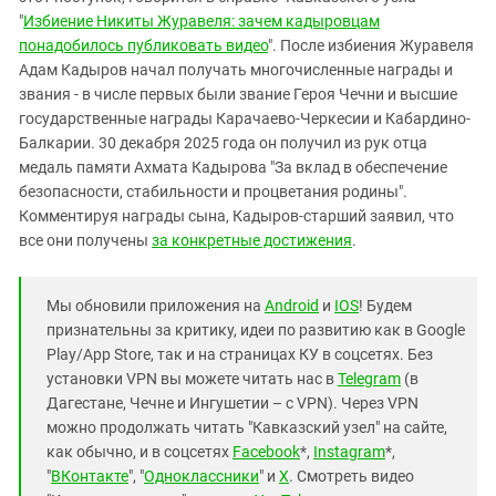
"
Избиение Никиты Журавеля: зачем кадыровцам
понадобилось публиковать видео
". После избиения Журавеля
Адам Кадыров начал получать многочисленные награды и
звания - в числе первых были звание Героя Чечни и высшие
государственные награды Карачаево-Черкесии и Кабардино-
Балкарии. 30 декабря 2025 года он получил из рук отца
медаль памяти Ахмата Кадырова "За вклад в обеспечение
безопасности, стабильности и процветания родины".
Комментируя награды сына, Кадыров-старший заявил, что
все они получены
за конкретные достижения
.
Мы обновили приложения на
Android
и
IOS
! Будем
признательны за критику, идеи по развитию как в Google
Play/App Store, так и на страницах КУ в соцсетях. Без
установки VPN вы можете читать нас в
Telegram
(в
Дагестане, Чечне и Ингушетии – с VPN). Через VPN
можно продолжать читать "Кавказский узел" на сайте,
как обычно, и в соцсетях
Facebook
*,
Instagram
*,
"
ВКонтакте
", "
Одноклассники
" и
X
. Смотреть видео