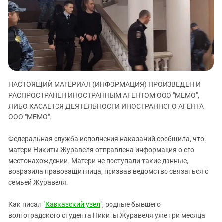
ЗАСТАВЛЯЕТ
Дагестан
КАВКАЗ ЗА ПАЛЕСТИНУ
Ингушетия
ИНАКОМЫСЛИЕ В ЧЕЧНЕ
Кабардино-Балкария
ПРЕСЛЕДОВАНИЕ АКТИВИСТОВ
МОБИЛИЗАЦИЯ И ПРОТЕСТЫ
Калмыкия
Карачаево-Черкесия
НАСТОЯЩИЙ МАТЕРИАЛ (ИНФОРМАЦИЯ) ПРОИЗВЕДЕН И
Краснодарский край
РАСПРОСТРАНЕН ИНОСТРАННЫМ АГЕНТОМ ООО "МЕМО",
Нагорный Карабах
ЛИБО КАСАЕТСЯ ДЕЯТЕЛЬНОСТИ ИНОСТРАННОГО АГЕНТА
Российская Федерация
ООО "МЕМО".
Ростовская область
Федеральная служба исполнения наказаний сообщила, что
Северная Осетия - Алания
матери Никиты Журавеля отправлена информация о его
местонахождении. Матери не поступали такие данные,
СКФО
возразила правозащитница, призвав ведомство связаться с
Ставропольский край
семьей Журавеля.
Чечня
Как писал "
Кавказский узел
", родные бывшего
Южная Осетия
волгоградского студента Никиты Журавеля уже три месяца