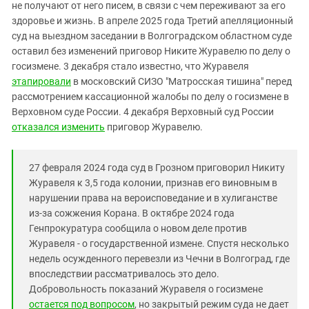
Южный Кавказ
не получают от него писем, в связи с чем переживают за его
здоровье и жизнь. В апреле 2025 года Третий апелляционный
ЮФО
суд на выездном заседании в Волгоградском областном суде
оставил без изменений приговор Никите Журавелю по делу о
госизмене. 3 декабря стало известно, что Журавеля
этапировали
в московский СИЗО "Матросская тишина" перед
рассмотрением кассационной жалобы по делу о госизмене в
Верховном суде России. 4 декабря Верховный суд России
отказался изменить
приговор Журавелю.
27 февраля 2024 года суд в Грозном приговорил Никиту
Журавеля к 3,5 года колонии, признав его виновным в
нарушении права на вероисповедание и в хулиганстве
из-за сожжения Корана. В октябре 2024 года
Генпрокуратура сообщила о новом деле против
Журавеля - о государственной измене. Спустя несколько
недель осужденного перевезли из Чечни в Волгоград, где
впоследствии рассматривалось это дело.
Добровольность показаний Журавеля о госизмене
остается под вопросом
, но закрытый режим суда не дает