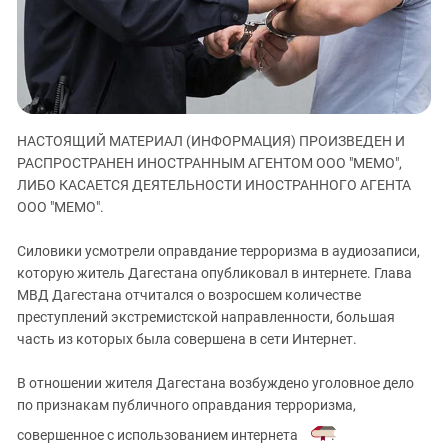
ЗАСТАВЛЯЕТ
Дагестан
КАВКАЗ ЗА ПАЛЕСТИНУ
Ингушетия
ИНАКОМЫСЛИЕ В ЧЕЧНЕ
Кабардино-Балкария
ПРЕСЛЕДОВАНИЕ АКТИВИСТОВ
МОБИЛИЗАЦИЯ И ПРОТЕСТЫ
Калмыкия
НАСТОЯЩИЙ МАТЕРИАЛ (ИНФОРМАЦИЯ) ПРОИЗВЕДЕН И
Карачаево-Черкесия
РАСПРОСТРАНЕН ИНОСТРАННЫМ АГЕНТОМ ООО "МЕМО",
Краснодарский край
ЛИБО КАСАЕТСЯ ДЕЯТЕЛЬНОСТИ ИНОСТРАННОГО АГЕНТА
Нагорный Карабах
ООО "МЕМО".
Российская Федерация
Силовики усмотрели оправдание терроризма в аудиозаписи,
Ростовская область
которую житель Дагестана опубликовал в интернете. Глава
МВД Дагестана отчитался о возросшем количестве
Северная Осетия - Алания
преступлений экстремистской направленности, большая
СКФО
часть из которых была совершена в сети Интернет.
Ставропольский край
В отношении жителя Дагестана возбуждено уголовное дело
Чечня
по признакам публичного оправдания терроризма,
Южная Осетия
совершенное с использованием интернета
.