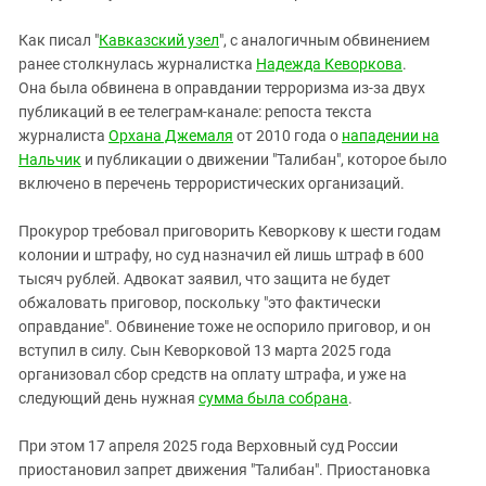
Как писал "
Кавказский узел
", с аналогичным обвинением
ранее столкнулась журналистка
Надежда Кеворкова
.
Она была обвинена в оправдании терроризма из-за двух
публикаций в ее телеграм-канале: репоста текста
журналиста
Орхана Джемаля
от 2010 года о
нападении на
Нальчик
и публикации о движении "Талибан", которое было
включено в перечень террористических организаций.
Прокурор требовал приговорить Кеворкову к шести годам
колонии и штрафу, но суд назначил ей лишь штраф в 600
тысяч рублей. Адвокат заявил, что защита не будет
обжаловать приговор, поскольку "это фактически
оправдание". Обвинение тоже не оспорило приговор, и он
вступил в силу. Сын Кеворковой 13 марта 2025 года
организовал сбор средств на оплату штрафа, и уже на
следующий день нужная
сумма была собрана
.
При этом 17 апреля 2025 года Верховный суд России
приостановил запрет движения "Талибан". Приостановка