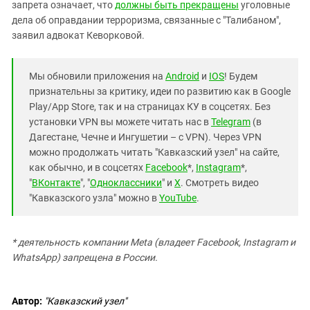
запрета означает, что
должны быть прекращены
уголовные
дела об оправдании терроризма, связанные с "Талибаном",
заявил адвокат Кеворковой.
Мы обновили приложения на
Android
и
IOS
! Будем
признательны за критику, идеи по развитию как в Google
Play/App Store, так и на страницах КУ в соцсетях. Без
установки VPN вы можете читать нас в
Telegram
(в
Дагестане, Чечне и Ингушетии – с VPN). Через VPN
можно продолжать читать "Кавказский узел" на сайте,
как обычно, и в соцсетях
Facebook
*,
Instagram
*,
"
ВКонтакте
", "
Одноклассники
" и
X
. Смотреть видео
"Кавказского узла" можно в
YouTube
.
* деятельность компании Meta (владеет Facebook, Instagram и
WhatsApp) запрещена в России.
Автор:
"Кавказский узел"