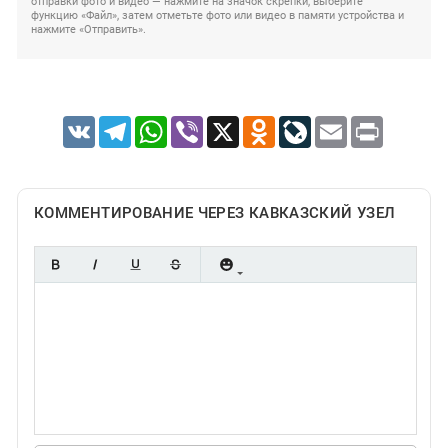
отправки фото и видео — нажмите на значок скрепки, выберите
функцию «Файл», затем отметьте фото или видео в памяти устройства и
нажмите «Отправить».
VK
Telegram
WhatsApp
Viber
X
Odnoklassniki
LiveJournal
Email
Print
КОММЕНТИРОВАНИЕ ЧЕРЕЗ КАВКАЗСКИЙ УЗЕЛ