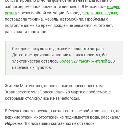
констатировало МЧС на фоне отчета главы Дагестана о
Южный Кавказ
заблаговременной расчистке ливневок. В Махачкале
введён
ЮФО
режим
чрезвычайной ситуации. В городе
подтоплены дома
,
пострадала техника, мебель, автомобили. Проблемы с
подтоплениями во время дождей не решаются много лет,
рассказали горожане.
Сегодня в результате дождей и сильного ветра в
Дагестане произошли аварии на электросетях, без
электричества осталось
более 327 тысяч жителей
283
населенных пунктов.
Жители Махачкалы, опрошенные корреспондентом
"Кавказского узла", рассказали 28 марта о проблемах, с
которыми столкнулись из-за непогоды.
В Редукторном поселке, где нет света, не работают лифты, на
верхние этажи многоэтажек не поднимается вода, рассказал
Ибрагим
. "В ближайших магазинах не осталось