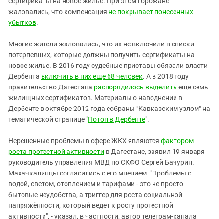
сертификаты на новое жилье. При этом горожане
жаловались, что компенсация
не покрывает понесенных
убытков
.
Многие жители жаловались, что их не включили в списки
потерпевших, которые должны получить сертификаты на
новое жилье. В 2016 году судебные приставы обязали власти
Дербента
включить в них еще 68 человек
. А в 2018 году
правительство Дагестана
распорядилось выделить
еще семь
жилищных сертификатов. Материалы о наводнении в
Дербенте в октябре 2012 года собраны "Кавказским узлом" на
тематической странице "
Потоп в Дербенте
".
Нерешенные проблемы в сфере ЖКХ являются
фактором
роста протестной активности
в Дагестане, заявил 19 января
руководитель управления МВД по СКФО Сергей Бачурин.
Махачкалинцы согласились с его мнением. "Проблемы с
водой, светом, отоплением и тарифами - это не просто
бытовые неудобства, а триггер для роста социальной
напряжённости, который ведет к росту протестной
активности", - указал, в частности, автор телеграм-канала