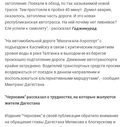
затопление. Поехали в обход, по так называемой новой
трассе. Там простояли в пробке 40 минут. Думал авария,
оказалось, затоплена часть дороги. И это новая
республиканская автотрасса. На ней почему нет ливневок?
Еле успели к самолету", - рассказал
Гаджимурад
.
"На автомобильной дороге "Махачкала-Аэропорт" с
подъездом к Каспийску в связи с критическим поднятием
уровня воды в реке Талгинка и выходом ее из берегов
произошло подтопление дороги. Движение автотранспорта
крайне затруднено. Водителей транспортных средств просим
воздержаться от поездок в данном направлении и
воспользоваться альтернативными маршрутами", - сообщил
Минтранс Дагестана.
"Черновик" рассказал о трудностях, на которые жалуются
жители Дагестана
Издание "Черновик" в своей публикации обратило внимание
на обращение главы Дагестана Меликова к блогерскому и