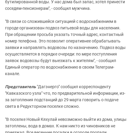
бутилированной воды. У нас дома был запас, хотел принести
соседям-пенсионерам", - сообщил мужчина.
"В связи со сложившейся ситуацией с водоснабжением в
городе организован подвоз питьевой воды для населения.
При обращении просьба указать точный адрес, контактный
номер телефона. Это позволит оперативнее обрабатывать
заявки и направлять водовозы по назначению. Подвоз воды
осуществляется в порядке очереди: по мере поступления
заявок водовозы будут выезжать к жителям", - сообщил
Единый оператор по водоснабжению в своем Телеграм-
канале.
Представитель
"Дагэнерго" сообщил корреспонденту
"Кавказского узла" что, по предварительной информации, из-
за затопления подстанций до 29 марта говорить о подаче
света в Редукторном поселке сложно.
"В поселке Новый Кяхулай невозможно выйти из дома, улицы
затоплены, вода в домах. К нам никто из чиновников не
приезжал. Все весенние посадки в огороде пропали,