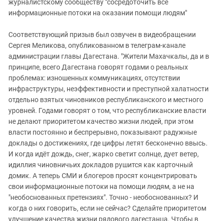
журналистскому сообществу "сосредоточить все
информационные потоки на оказании помощи людям"
Соответствующий призыв был озвучен в видеобращении
Сергея Меликова, опубликованном в телеграм-канале
администрации главы Дагестана. "Жители Махачкалы, да и в
принципе, всего Дагестана говорят годами о реальных
проблемах: изношенных коммуникациях, отсутствии
инфраструктуры, неэффективности и преступной халатности
отдельно взятых чиновников республиканского и местного
уровней. Годами говорят о том, что республиканские власти
не делают приоритетом качество жизни людей, при этом
власти постоянно и беспрерывно, показывают радужные
доклады о достижениях, где цифры летят бесконечно ввысь.
И когда идёт дождь, снег, жарко светит солнце, дует ветер,
идиллия чиновничьих докладов рушится как карточный
домик. А теперь СМИ и блогеров просят концентрировать
свои информационные потоки на помощи людям, а не на
"необоснованных претензиях". Точно - необоснованных? И
когда о них говорить, если не сейчас? Сделайте приоритетом
улучшение качества жизни рядового дагестанца. Чтобы в