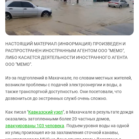
ЗАСТАВЛЯЕТ
Дагестан
КАВКАЗ ЗА ПАЛЕСТИНУ
Ингушетия
ИНАКОМЫСЛИЕ В ЧЕЧНЕ
Кабардино-Балкария
ПРЕСЛЕДОВАНИЕ АКТИВИСТОВ
МОБИЛИЗАЦИЯ И ПРОТЕСТЫ
Калмыкия
Карачаево-Черкесия
НАСТОЯЩИЙ МАТЕРИАЛ (ИНФОРМАЦИЯ) ПРОИЗВЕДЕН И
РАСПРОСТРАНЕН ИНОСТРАННЫМ АГЕНТОМ ООО "МЕМО",
Краснодарский край
ЛИБО КАСАЕТСЯ ДЕЯТЕЛЬНОСТИ ИНОСТРАННОГО АГЕНТА
Нагорный Карабах
ООО "МЕМО".
Российская Федерация
Из-за подтоплений в Махачкале, по словам местных жителей,
Ростовская область
возникли проблемы с подачей электроэнергии и воды, а
также транспортной доступностью. Они посетовали, что
Северная Осетия - Алания
дозвониться до экстренных служб очень сложно.
СКФО
Ставропольский край
Как писал "
Кавказский узел
", в Махачкале в результате дождя
оказались затопленными более 20 частных домов,
Чечня
эвакуированы 103 человека
. Подъем уровня воды на одной
Южная Осетия
из улиц произошел из-за захламления сточной канавы,