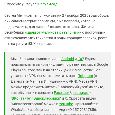
"Спросите у Расула"
Расул Асад
.
Сергей Меликов на прямой линии 27 ноября 2025 года обошел
вниманием острые проблемы, а на вопросы, которые
поднимались, дал лишь обтекаемые ответы. Жители
республики
ждали от Меликова разъяснений
о постоянных
отключениях электричества и воды, горящих свалках, росте
цен на услуги ЖКХ и проезд.
Мы обновили приложения на
Android
и
IOS
! Будем
признательны за критику, идеи по развитию как в Google
Play/App Store, так и на страницах КУ в соцсетях. Без
установки VPN вы можете читать нас в
Telegram
(в
Дагестане, Чечне и Ингушетии – с VPN). Через VPN
можно продолжать читать "Кавказский узел" на сайте,
как обычно, и в соцсетях
Facebook
*,
Instagram
*,
"
ВКонтакте
", "
Одноклассники
" и
X
. Смотреть видео
"Кавказского узла" можно в
YouTube
. Присылайте в
WhatsApp* сообщения на номер +49 157 72317856, в