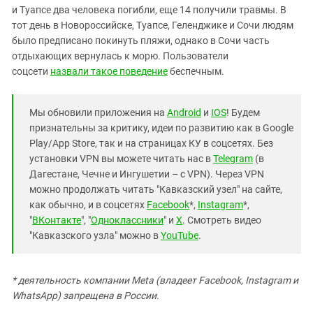
и Туапсе два человека погибли, еще 14 получили травмы. В
тот день в Новороссийске, Туапсе, Геленджике и Сочи людям
было предписано покинуть пляжи, однако в Сочи часть
отдыхающих вернулась к морю. Пользователи
соцсети
назвали такое поведение
беспечным.
Мы обновили приложения на
Android
и
IOS
! Будем
признательны за критику, идеи по развитию как в Google
Play/App Store, так и на страницах КУ в соцсетях. Без
установки VPN вы можете читать нас в
Telegram
(в
Дагестане, Чечне и Ингушетии – с VPN). Через VPN
можно продолжать читать "Кавказский узел" на сайте,
как обычно, и в соцсетях
Facebook
*,
Instagram
*,
"
ВКонтакте
", "
Одноклассники
" и
X
. Смотреть видео
"Кавказского узла" можно в
YouTube
.
* деятельность компании Meta (владеет Facebook, Instagram и
WhatsApp) запрещена в России.