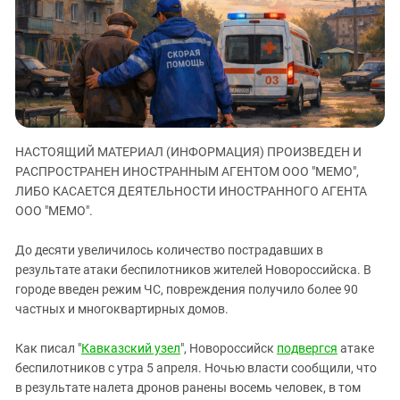
ЗАСТАВЛЯЕТ
Дагестан
КАВКАЗ ЗА ПАЛЕСТИНУ
Ингушетия
ИНАКОМЫСЛИЕ В ЧЕЧНЕ
Кабардино-Балкария
ПРЕСЛЕДОВАНИЕ АКТИВИСТОВ
МОБИЛИЗАЦИЯ И ПРОТЕСТЫ
Калмыкия
Карачаево-Черкесия
НАСТОЯЩИЙ МАТЕРИАЛ (ИНФОРМАЦИЯ) ПРОИЗВЕДЕН И
Краснодарский край
РАСПРОСТРАНЕН ИНОСТРАННЫМ АГЕНТОМ ООО "МЕМО",
Нагорный Карабах
ЛИБО КАСАЕТСЯ ДЕЯТЕЛЬНОСТИ ИНОСТРАННОГО АГЕНТА
Российская Федерация
ООО "МЕМО".
Ростовская область
До десяти увеличилось количество пострадавших в
Северная Осетия - Алания
результате атаки беспилотников жителей Новороссийска. В
городе введен режим ЧС, повреждения получило более 90
СКФО
частных и многоквартирных домов.
Ставропольский край
Чечня
Как писал "
Кавказский узел
", Новороссийск
подвергся
атаке
беспилотников с утра 5 апреля. Ночью власти сообщили, что
Южная Осетия
в результате налета дронов ранены восемь человек, в том