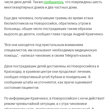
Южный Кавказ
числе двое детей. Также
сообщалось
, что повреждены шесть
многоквартирных домов и два частных дома.
ЮФО
Еще два человека, получившие травмы во время атаки
беспилотников на Новороссийск, обратились утром в
больницы, общее число пострадавших таким образом
выросло до десяти, сообщил глава города Андрей Кравченко.
"Все они находятся под пристальным вниманием
специалистов, им оказывают необходимую медицинскую
помощь", - написал чиновник в своем Telegram-канале.
Двое пострадавших детей доставлены из Новороссийска в
Краснодар, в краевом центре они продолжат лечение,
сообщил оперативный штаб Кубани в понедельник. В
сообщении штаба не уточняется, как врачи оценивают
состояние пациентов.
По информации Кравченко, в Новороссийске с ночи действует
режим чрезвычайной ситуации, а с утра чиновники
обследовали часть пострадавших жилых помещений. В