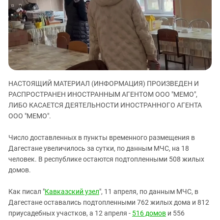
ЗАСТАВЛЯЕТ
Дагестан
КАВКАЗ ЗА ПАЛЕСТИНУ
Ингушетия
ИНАКОМЫСЛИЕ В ЧЕЧНЕ
Кабардино-Балкария
ПРЕСЛЕДОВАНИЕ АКТИВИСТОВ
МОБИЛИЗАЦИЯ И ПРОТЕСТЫ
Калмыкия
Карачаево-Черкесия
НАСТОЯЩИЙ МАТЕРИАЛ (ИНФОРМАЦИЯ) ПРОИЗВЕДЕН И
Краснодарский край
РАСПРОСТРАНЕН ИНОСТРАННЫМ АГЕНТОМ ООО "МЕМО",
Нагорный Карабах
ЛИБО КАСАЕТСЯ ДЕЯТЕЛЬНОСТИ ИНОСТРАННОГО АГЕНТА
Российская Федерация
ООО "МЕМО".
Ростовская область
Число доставленных в пункты временного размещения в
Северная Осетия - Алания
Дагестане увеличилось за сутки, по данным МЧС, на 18
человек. В республике остаются подтопленными 508 жилых
СКФО
домов.
Ставропольский край
Чечня
Как писал "
Кавказский узел
", 11 апреля, по данным МЧС, в
Дагестане оставались подтопленными 762 жилых дома и 812
Южная Осетия
приусадебных участков, а 12 апреля -
516 домов
и 556