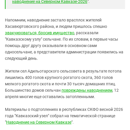
наводнение на Северном Кавказе-2026
".
Напомним, наводнение застало врасплох жителей
Хасавюртовского района, и людям пришлось спешно
эвакуироваться, бросив имущество
, рассказали
"Кавказскому узлу" сельчане. По их словам, в первые часы
помощь друг другу оказывали в основном сами
односельчане, а представители администрации появились на
следующий день.
Жители сел Адильотарского сельсовета в результате потопа
лишились 400 голов крупного рогатого скота, 360 голов
мелкого рогатого скота и почти 30 тысяч домашних птиц.
Большинство домов сельчан
повреждены наводнением
, 12
апреля многие еще оставались затопленными.
Материалы о подтоплениях в республиках СКФО весной 2026
года "Кавказский узел" собрал на тематической странице
"
Наводнение на Северном Кавказе
".