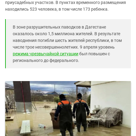
Южный Кавказ
приусадебных участков. В пунктах временного размещения
находились 523 человека, в том числе 173 ребенка.
ЮФО
В зоне разрушительных паводков в Дагестане
оказалось около 1,5 миллиона жителей. В результате
наводнения погибли шесть жителей республики, в том
числе трое несовершеннолетних. 9 апреля уровень
режима чрезвычайной ситуации
был повышен с
регионального до федерального.