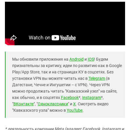
Мы обновили приложения на
Android
и
IOS
! Будем
признательны за критику, идеи по развитию как в Google
Play/App Store, так и на страницах КУ в соцсетях. Без
установки VPN вы можете читать нас в
Telegram
(в
Дагестане, Чечне и Ингушетии – с VPN). Через VPN
можно продолжать читать "Кавказский узел" на сайте,
как обычно, и в соцсетях
Facebook
*,
Instagram
*,
"
ВКонтакте
", "
Одноклассники
" и
X
. Смотреть видео
"Кавказского узла" можно в
YouTube
.
* деятельность компании Meta (владеет Facebook, Instagram и