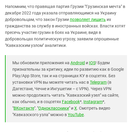
Напомним, что правящая партия Грузии "Грузинская мечта" в
декабре 2022 года указала отправляющимся на Украину
добровольцам, что закон Грузии
позволяет лишить
их
гражданства за службу в иностранных войсках. Власти хотят
пресечь участие грузин в боях на Украине, видя в
добровольцах политическую угрозу, заявили опрошенные
"Кавказским узлом" аналитики.
Мы обновили приложения на
Android
и
IOS
! Будем
признательны за критику, идеи по развитию как в Google
Play/App Store, так и на страницах КУ в соцсетях. Без
установки VPN вы можете читать нас в
Telegram
(в
Дагестане, Чечне и Ингушетии – с VPN). Через VPN
можно продолжать читать "Кавказский узел" на сайте,
как обычно, и в соцсетях
Facebook
*,
Instagram
*,
"
ВКонтакте
", "
Одноклассники
" и
X
. Смотреть видео
"Кавказского узла" можно в
YouTube
.