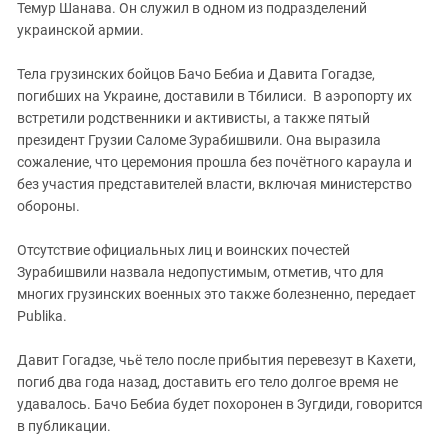
Южный Кавказ
Темур Шанава. Он служил в одном из подразделений
украинской армии.
ЮФО
Тела грузинских бойцов Бачо Бебиа и Давита Гогадзе,
погибших на Украине, доставили в Тбилиси. В аэропорту их
встретили родственники и активисты, а также пятый
президент Грузии Саломе Зурабишвили. Она выразила
сожаление, что церемония прошла без почётного караула и
без участия представителей власти, включая министерство
обороны.
Отсутствие официальных лиц и воинских почестей
Зурабишвили назвала недопустимым, отметив, что для
многих грузинских военных это также болезненно, передает
Publika.
Давит Гогадзе, чьё тело после прибытия перевезут в Кахети,
погиб два года назад, доставить его тело долгое время не
удавалось. Бачо Бебиа будет похоронен в Зугдиди, говорится
в публикации.