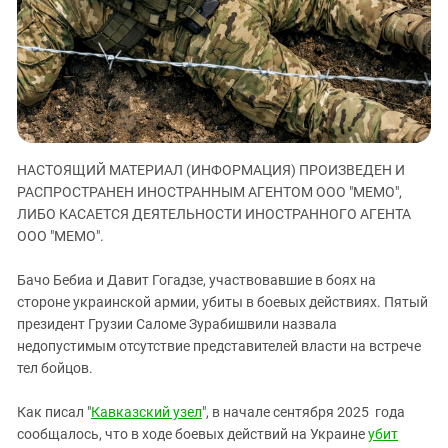
ЗАСТАВЛЯЕТ
Дагестан
КАВКАЗ ЗА ПАЛЕСТИНУ
Ингушетия
ИНАКОМЫСЛИЕ В ЧЕЧНЕ
Кабардино-Балкария
ПРЕСЛЕДОВАНИЕ АКТИВИСТОВ
МОБИЛИЗАЦИЯ И ПРОТЕСТЫ
Калмыкия
Карачаево-Черкесия
НАСТОЯЩИЙ МАТЕРИАЛ (ИНФОРМАЦИЯ) ПРОИЗВЕДЕН И
Краснодарский край
РАСПРОСТРАНЕН ИНОСТРАННЫМ АГЕНТОМ ООО "МЕМО",
Нагорный Карабах
ЛИБО КАСАЕТСЯ ДЕЯТЕЛЬНОСТИ ИНОСТРАННОГО АГЕНТА
Российская Федерация
ООО "МЕМО".
Ростовская область
Бачо Бебиа и Давит Гогадзе, участвовавшие в боях на
Северная Осетия - Алания
стороне украинской армии, убиты в боевых действиях. Пятый
президент Грузии Саломе Зурабишвили назвала
СКФО
недопустимым отсутствие представителей власти на встрече
Ставропольский край
тел бойцов.
Чечня
Как писал "
Кавказский узел
", в начале сентября 2025 года
Южная Осетия
сообщалось, что в ходе боевых действий на Украине
убит