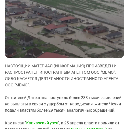
ЗАСТАВЛЯЕТ
Дагестан
КАВКАЗ ЗА ПАЛЕСТИНУ
Ингушетия
ИНАКОМЫСЛИЕ В ЧЕЧНЕ
Кабардино-Балкария
ПРЕСЛЕДОВАНИЕ АКТИВИСТОВ
МОБИЛИЗАЦИЯ И ПРОТЕСТЫ
Калмыкия
Карачаево-Черкесия
Краснодарский край
Нагорный Карабах
НАСТОЯЩИЙ МАТЕРИАЛ (ИНФОРМАЦИЯ) ПРОИЗВЕДЕН И
Российская Федерация
РАСПРОСТРАНЕН ИНОСТРАННЫМ АГЕНТОМ ООО "МЕМО",
Ростовская область
ЛИБО КАСАЕТСЯ ДЕЯТЕЛЬНОСТИ ИНОСТРАННОГО АГЕНТА
ООО "МЕМО".
Северная Осетия - Алания
СКФО
От жителей Дагестана поступило более 233 тысяч заявлений
Ставропольский край
на выплаты в связи с ущербом от наводнения, жители Чечни
подали властям более 29 тысяч аналогичных обращений.
Чечня
Южная Осетия
Как писал "
Кавказский узел
", к 25 апреля власти приняли от