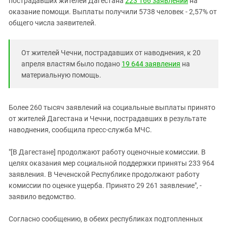
пострадавших жителей Дагестана
223 166 заявлений
на
Южный Кавказ
оказание помощи. Выплаты получили 5738 человек - 2,57% от
ЮФО
общего числа заявителей.
От жителей Чечни, пострадавших от наводнения, к 20
апреля властям было подано
19 644 заявления
на
материальную помощь.
Более 260 тысяч заявлений на социальные выплаты принято
от жителей Дагестана и Чечни, пострадавших в результате
наводнения, сообщила пресс-служба МЧС.
"[В Дагестане] продолжают работу оценочные комиссии. В
целях оказания мер социальной поддержки приняты 233 964
заявления. В Чеченской Республике продолжают работу
комиссии по оценке ущерба. Принято 29 261 заявление", -
заявило ведомство.
Согласно сообщению, в обеих республиках подтопленных