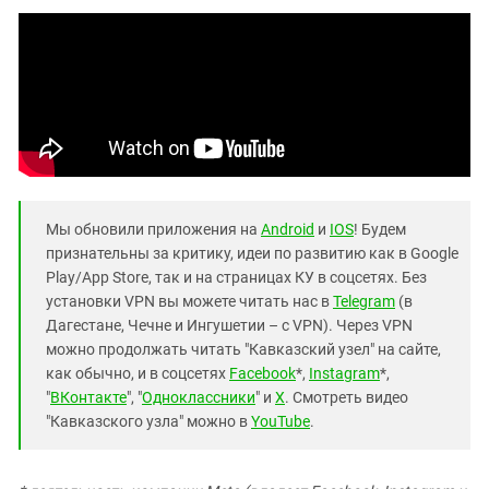
Мы обновили приложения на
Android
и
IOS
! Будем
признательны за критику, идеи по развитию как в Google
Play/App Store, так и на страницах КУ в соцсетях. Без
установки VPN вы можете читать нас в
Telegram
(в
Дагестане, Чечне и Ингушетии – с VPN). Через VPN
можно продолжать читать "Кавказский узел" на сайте,
как обычно, и в соцсетях
Facebook
*,
Instagram
*,
"
ВКонтакте
", "
Одноклассники
" и
X
. Смотреть видео
"Кавказского узла" можно в
YouTube
.