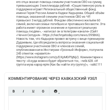
его отца оказал помощь семьям участников СВО на сумму,
превышающую 3 миллиарда рублей. «Существенную роль в
поддержке играет Региональный общественный фонд
имени Героя России Ахмата-Хаджи Кадырова. Общий объём
помощи, оказанной семьям участников СВО из ЧР,
превысил 3 млрд рублей. Фондом обеспечено жильём 60
семей, включая семьи погибших и пропавших без вести. Эта
работа имеет огромное значение и приносит реальную
помощь людям», - написал он в телеграм-канале» (Сайт
«Чечня Сегодня» - https://chechnyatoday.com/news/395866).
Новость том, что Кадыров провел встречу с вице-премьером
Дудаевым, где обсуждались вопросы оказания социальной
поддержки участников СВО и членов их семей,
опубликованная в Инстаграм «Грозный-Информ», получила
245 отметок «нравится»
(https://www.instagram.com/p/DXpMGPbjNji/). Комментарии к
тексту: «А куда можно будет обратиться то», - nebi.628. «И
группа муха карор ярте (Как бы найти эту группу)», - valid.111
КОММЕНТИРОВАНИЕ ЧЕРЕЗ КАВКАЗСКИЙ УЗЕЛ