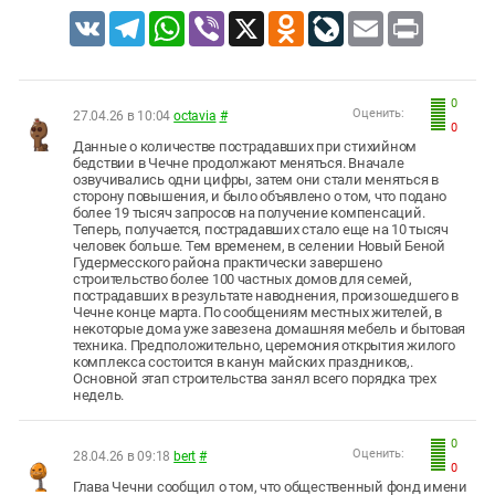
VK
Telegram
WhatsApp
Viber
X
Odnoklassniki
LiveJournal
Email
Print
0
Оценить:
27.04.26 в 10:04
octavia
#
0
Данные о количестве пострадавших при стихийном
бедствии в Чечне продолжают меняться. Вначале
озвучивались одни цифры, затем они стали меняться в
сторону повышения, и было объявлено о том, что подано
более 19 тысяч запросов на получение компенсаций.
Теперь, получается, пострадавших стало еще на 10 тысяч
человек больше. Тем временем, в селении Новый Беной
Гудермесского района практически завершено
строительство более 100 частных домов для семей,
пострадавших в результате наводнения, произошедшего в
Чечне конце марта. По сообщениям местных жителей, в
некоторые дома уже завезена домашняя мебель и бытовая
техника. Предположительно, церемония открытия жилого
комплекса состоится в канун майских праздников,.
Основной этап строительства занял всего порядка трех
недель.
0
Оценить:
28.04.26 в 09:18
bert
#
0
Глава Чечни сообщил о том, что общественный фонд имени