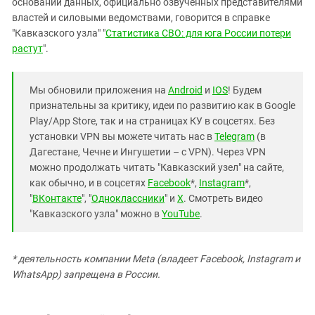
основании данных, официально озвученных представителями
властей и силовыми ведомствами, говорится в справке
"Кавказского узла" "
Статистика СВО: для юга России потери
растут
".
Мы обновили приложения на
Android
и
IOS
! Будем
признательны за критику, идеи по развитию как в Google
Play/App Store, так и на страницах КУ в соцсетях. Без
установки VPN вы можете читать нас в
Telegram
(в
Дагестане, Чечне и Ингушетии – с VPN). Через VPN
можно продолжать читать "Кавказский узел" на сайте,
как обычно, и в соцсетях
Facebook
*,
Instagram
*,
"
ВКонтакте
", "
Одноклассники
" и
X
. Смотреть видео
"Кавказского узла" можно в
YouTube
.
* деятельность компании Meta (владеет Facebook, Instagram и
WhatsApp) запрещена в России.