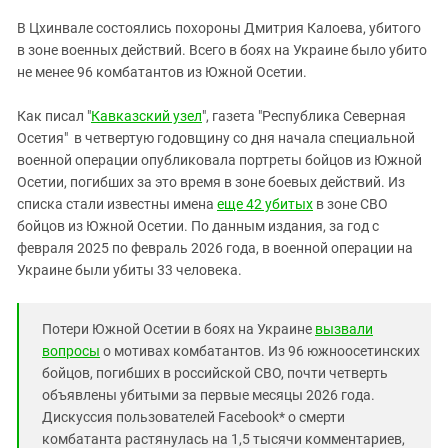
ЗАСТАВЛЯЕТ
Дагестан
В Цхинвале состоялись похороны Дмитрия Калоева, убитого
КАВКАЗ ЗА ПАЛЕСТИНУ
Ингушетия
в зоне военных действий. Всего в боях на Украине было убито
ИНАКОМЫСЛИЕ В ЧЕЧНЕ
не менее 96 комбатантов из Южной Осетии.
Кабардино-Балкария
ПРЕСЛЕДОВАНИЕ АКТИВИСТОВ
МОБИЛИЗАЦИЯ И ПРОТЕСТЫ
Калмыкия
Как писал "
Кавказский узел
", газета "Республика Северная
Осетия" в четвертую годовщину со дня начала специальной
Карачаево-Черкесия
военной операции опубликовала портреты бойцов из Южной
Краснодарский край
Осетии, погибших за это время в зоне боевых действий. Из
Нагорный Карабах
списка стали известны имена
еще 42 убитых
в зоне СВО
бойцов из Южной Осетии. По данным издания, за год с
Российская Федерация
февраля 2025 по февраль 2026 года, в военной операции на
Ростовская область
Украине были убиты 33 человека.
Северная Осетия - Алания
СКФО
Потери Южной Осетии в боях на Украине
вызвали
вопросы
о мотивах комбатантов. Из 96 южноосетинских
Ставропольский край
бойцов, погибших в российской СВО, почти четверть
Чечня
объявлены убитыми за первые месяцы 2026 года.
Дискуссия пользователей Facebook* о смерти
Южная Осетия
комбатанта растянулась на 1,5 тысячи комментариев,