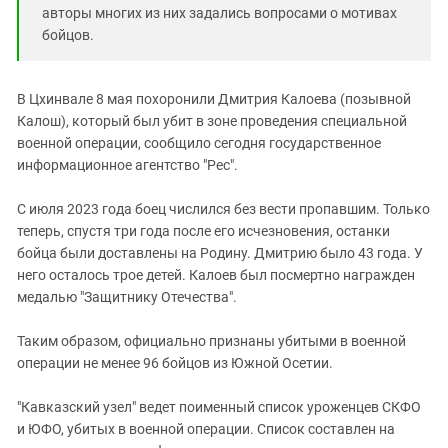
Южный Кавказ
авторы многих из них задались вопросами о мотивах
ЮФО
бойцов.
В Цхинвале 8 мая похоронили Дмитрия Калоева (позывной
Калош), который был убит в зоне проведения специальной
военной операции, сообщило сегодня государственное
информационное агентство "Рес".
С июля 2023 года боец числился без вести пропавшим. Только
теперь, спустя три года после его исчезновения, останки
бойца были доставлены на Родину. Дмитрию было 43 года. У
него осталось трое детей. Калоев был посмертно награжден
медалью "Защитнику Отечества".
Таким образом, официально признаны убитыми в военной
операции не менее 96 бойцов из Южной Осетии.
"Кавказский узел" ведет поименный список уроженцев СКФО
и ЮФО, убитых в военной операции. Список составлен на