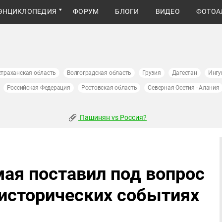
ЭНЦИКЛОПЕДИЯ
ФОРУМ
БЛОГИ
ВИДЕО
ФОТОА
страханская область
Волгоградская область
Грузия
Дагестан
Ингу
Российская Федерация
Ростовская область
Северная Осетия - Алания
Пашинян vs Россия?
мая поставил под вопрос
 исторических событиях