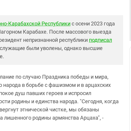
рно-Карабахской Республики
с осени 2023 года
Нагорном Карабахе. После массового выезда
резидент непризнанной республики
подписал
сслужащие были уволены, однако высшие
е.
слание по случаю Праздника победы и мира,
о народа в борьбе с фашизмом и в арцахских
 покое душ павших героев и испросил
сти родины и единства народа. "Сегодня, когда
вергнут этнической чистке, мы обязаны
 лишенного родины армянства Арцаха", -