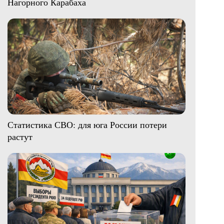
Нагорного Карабаха
Статистика СВО: для юга России потери
растут