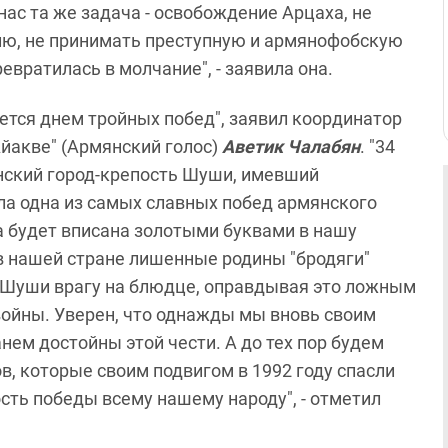
нас та же задача - освобождение Арцаха, не
нию, не принимать преступную и армянофобскую
евратилась в молчание", - заявила она.
ется днем тройных побед", заявил координатор
йакве" (Армянский голос)
Аветик Чалабян
. "34
янский город-крепость Шуши, имевший
ла одна из самых славных побед армянского
да будет вписана золотыми буквами в нашу
в нашей стране лишенные родины "бродяги"
и Шуши врагу на блюдце, оправдывая это ложным
ойны. Уверен, что однажды мы вновь своим
нем достойны этой чести. А до тех пор будем
в, которые своим подвигом в 1992 году спасли
сть победы всему нашему народу", - отметил