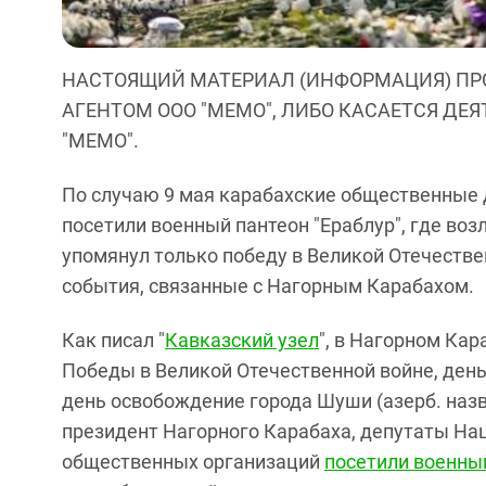
НАСТОЯЩИЙ МАТЕРИАЛ (ИНФОРМАЦИЯ) ПР
АГЕНТОМ ООО "МЕМО", ЛИБО КАСАЕТСЯ ДЕ
"МЕМО".
По случаю 9 мая карабахские общественные 
посетили военный пантеон "Ераблур", где во
упомянул только победу в Великой Отечестве
события, связанные с Нагорным Карабахом.
Как писал "
Кавказский узел
", в Нагорном Кар
Победы в Великой Отечественной войне, ден
день освобождение города Шуши (азерб. назва
президент Нагорного Карабаха, депутаты На
общественных организаций
посетили военны