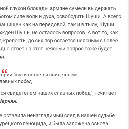
льной глухой блокады армяне сумели выдержать
Богом силе воли и духа, освободить Шуши. А всего
 защищен как на передовой, так и в тылу, Шуши
ожден Шуши, не осталось вопросов. А вот то, как
-крепость, до сих пор остается неясным с более
дно ответ на этот неясный вопрос тоже будет
ян
.
ории был и остается свидетелем
лавных побед
ся свидетелем наших славных побед", - считает
Чарчян
.
ве оставила неизгладимый след в нашей судьбе.
урецкого геноцида, и была заложена основа