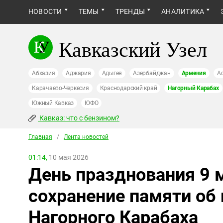
НОВОСТИ
ТЕМЫ
ТРЕНДЫ
АНАЛИТИКА
Кавказский Узел
Абхазия
Аджария
Адыгея
Азербайджан
Армения
А
Карачаево-Черкесия
Краснодарский край
Нагорный Карабах
Южный Кавказ
ЮФО
Кавказ: что с бензином?
Главная
/
Лента новостей
01:14,
10 мая 2026
День празднования 9 
сохранение памяти об
Нагорного Карабаха