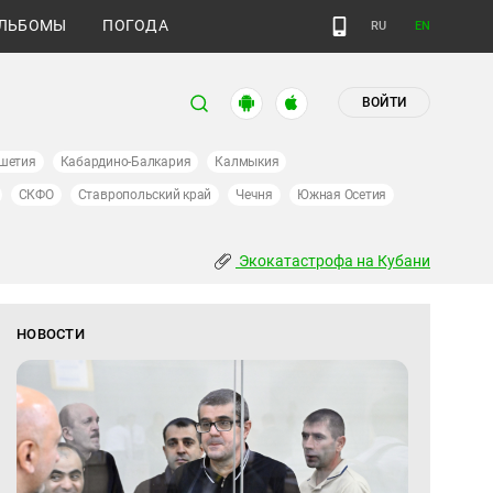
ЛЬБОМЫ
ПОГОДА
RU
EN
ВОЙТИ
шетия
Кабардино-Балкария
Калмыкия
СКФО
Ставропольский край
Чечня
Южная Осетия
Экокатастрофа на Кубани
НОВОСТИ