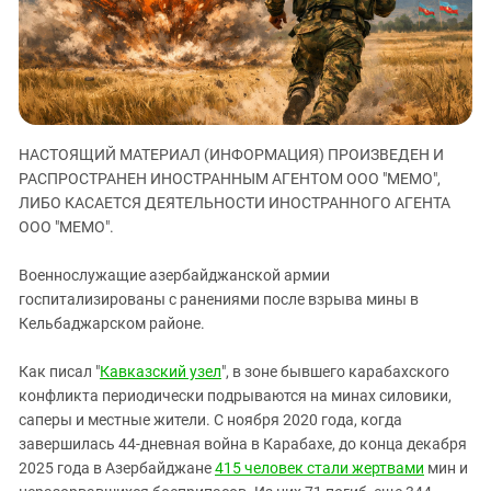
ЗАСТАВЛЯЕТ
Дагестан
КАВКАЗ ЗА ПАЛЕСТИНУ
Ингушетия
ИНАКОМЫСЛИЕ В ЧЕЧНЕ
Кабардино-Балкария
ПРЕСЛЕДОВАНИЕ АКТИВИСТОВ
МОБИЛИЗАЦИЯ И ПРОТЕСТЫ
Калмыкия
НАСТОЯЩИЙ МАТЕРИАЛ (ИНФОРМАЦИЯ) ПРОИЗВЕДЕН И
Карачаево-Черкесия
РАСПРОСТРАНЕН ИНОСТРАННЫМ АГЕНТОМ ООО "МЕМО",
Краснодарский край
ЛИБО КАСАЕТСЯ ДЕЯТЕЛЬНОСТИ ИНОСТРАННОГО АГЕНТА
Нагорный Карабах
ООО "МЕМО".
Российская Федерация
Военнослужащие азербайджанской армии
Ростовская область
госпитализированы с ранениями после взрыва мины в
Кельбаджарском районе.
Северная Осетия - Алания
СКФО
Как писал "
Кавказский узел
", в зоне бывшего карабахского
Ставропольский край
конфликта периодически подрываются на минах силовики,
саперы и местные жители. С ноября 2020 года, когда
Чечня
завершилась 44-дневная война в Карабахе, до конца декабря
Южная Осетия
2025 года в Азербайджане
415 человек стали жертвами
мин и