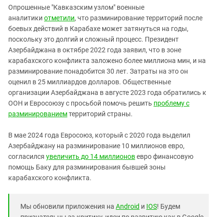
Опрошенные "Кавказским узлом" военные
аналитики
отметили
, что разминирование территорий после
боевых действий в Карабахе может затянуться на годы,
поскольку это долгий и сложный процесс. Президент
Азербайджана в октябре 2022 года заявил, что в зоне
карабахского конфликта заложено более миллиона мин, и на
разминирование понадобится 30 лет. Затраты на это он
оценил в 25 миллиардов долларов. Общественные
организации Азербайджана в августе 2023 года обратились к
ООН и Евросоюзу с просьбой помочь решить
проблему с
разминированием
территорий страны.
В мае 2024 года Евросоюз, который с 2020 года выделил
Азербайджану на разминирование 10 миллионов евро,
согласился
увеличить до 14 миллионов
евро финансовую
помощь Баку для разминирования бывшей зоны
карабахского конфликта.
Мы обновили приложения на
Android
и
IOS
! Будем
признательны за критику, идеи по развитию как в Google