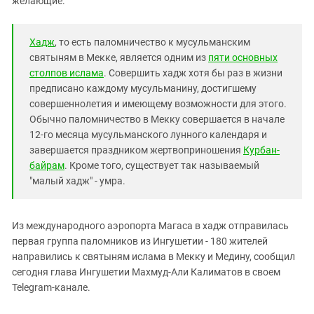
желающие.
Южный Кавказ
ЮФО
Хадж
, то есть паломничество к мусульманским
святыням в Мекке, является одним из
пяти основных
столпов ислама
. Совершить хадж хотя бы раз в жизни
предписано каждому мусульманину, достигшему
совершеннолетия и имеющему возможности для этого.
Обычно паломничество в Мекку совершается в начале
12-го месяца мусульманского лунного календаря и
завершается праздником жертвоприношения
Курбан-
байрам
. Кроме того, существует так называемый
"малый хадж" - умра.
Из международного аэропорта Магаса в хадж отправилась
первая группа паломников из Ингушетии - 180 жителей
направились к святыням ислама в Мекку и Медину, сообщил
сегодня глава Ингушетии Махмуд-Али Калиматов в своем
Telegram-канале.