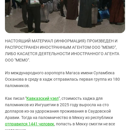
ЗАСТАВЛЯЕТ
Дагестан
КАВКАЗ ЗА ПАЛЕСТИНУ
Ингушетия
ИНАКОМЫСЛИЕ В ЧЕЧНЕ
Кабардино-Балкария
ПРЕСЛЕДОВАНИЕ АКТИВИСТОВ
МОБИЛИЗАЦИЯ И ПРОТЕСТЫ
Калмыкия
НАСТОЯЩИЙ МАТЕРИАЛ (ИНФОРМАЦИЯ) ПРОИЗВЕДЕН И
Карачаево-Черкесия
РАСПРОСТРАНЕН ИНОСТРАННЫМ АГЕНТОМ ООО "МЕМО",
Краснодарский край
ЛИБО КАСАЕТСЯ ДЕЯТЕЛЬНОСТИ ИНОСТРАННОГО АГЕНТА
Нагорный Карабах
ООО "МЕМО".
Российская Федерация
Из международного аэропорта Магаса имени Суламбека
Ростовская область
Осканова в среду в хадж отправилась первая группа из 180
паломников.
Северная Осетия - Алания
СКФО
Как писал "
Кавказский узел
", стоимость хаджа для
Ставропольский край
паломников из Ингушетии в 2025 году выросла на сто
долларов из-за удорожания проживания в Саудовской
Чечня
Аравии. Тогда на паломничество в Мекку из республики
Южная Осетия
отправился 1441 человек
, попасть в Мекку смогли не все