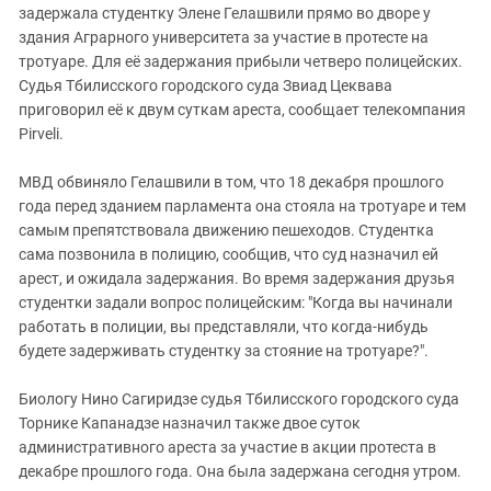
задержала студентку Элене Гелашвили прямо во дворе у
здания Аграрного университета за участие в протесте на
тротуаре. Для её задержания прибыли четверо полицейских.
Судья Тбилисского городского суда Звиад Цеквава
приговорил её к двум суткам ареста, сообщает телекомпания
Pirveli.
МВД обвиняло Гелашвили в том, что 18 декабря прошлого
года перед зданием парламента она стояла на тротуаре и тем
самым препятствовала движению пешеходов. Студентка
сама позвонила в полицию, сообщив, что суд назначил ей
арест, и ожидала задержания. Во время задержания друзья
студентки задали вопрос полицейским: "Когда вы начинали
работать в полиции, вы представляли, что когда-нибудь
будете задерживать студентку за стояние на тротуаре?".
Биологу Нино Сагиридзе судья Тбилисского городского суда
Торнике Капанадзе назначил также двое суток
административного ареста за участие в акции протеста в
декабре прошлого года. Она была задержана сегодня утром.