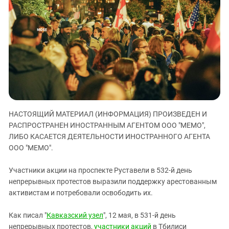
ЗАСТАВЛЯЕТ
Дагестан
КАВКАЗ ЗА ПАЛЕСТИНУ
Ингушетия
ИНАКОМЫСЛИЕ В ЧЕЧНЕ
Кабардино-Балкария
ПРЕСЛЕДОВАНИЕ АКТИВИСТОВ
МОБИЛИЗАЦИЯ И ПРОТЕСТЫ
Калмыкия
Карачаево-Черкесия
Краснодарский край
Нагорный Карабах
НАСТОЯЩИЙ МАТЕРИАЛ (ИНФОРМАЦИЯ) ПРОИЗВЕДЕН И
Российская Федерация
РАСПРОСТРАНЕН ИНОСТРАННЫМ АГЕНТОМ ООО "МЕМО",
Ростовская область
ЛИБО КАСАЕТСЯ ДЕЯТЕЛЬНОСТИ ИНОСТРАННОГО АГЕНТА
ООО "МЕМО".
Северная Осетия - Алания
СКФО
Участники акции на проспекте Руставели в 532-й день
непрерывных протестов выразили поддержку арестованным
Ставропольский край
активистам и потребовали освободить их.
Чечня
Южная Осетия
Как писал "
Кавказский узел
", 12 мая, в 531-й день
непрерывных протестов,
участники акций
в Тбилиси