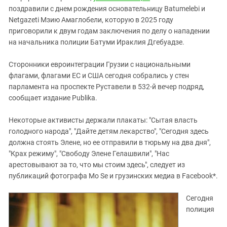
Южный Кавказ
поздравили с днем рождения основательницу Batumelebi и
ЮФО
Netgazeti Мзию Амаглобели, которую в 2025 году
приговорили к двум годам заключения по делу о нападении
на начальника полиции Батуми Ираклия Дгебуадзе.
Сторонники евроинтеграции Грузии с национальными
флагами, флагами ЕС и США сегодня собрались у стен
парламента на проспекте Руставели в 532-й вечер подряд,
сообщает издание Publika.
Некоторые активисты держали плакаты: "Сытая власть
голодного народа", "Дайте детям лекарство", "Сегодня здесь
должна стоять Элене, но ее отправили в тюрьму на два дня",
"Крах режиму", "Свободу Элене Гелашвили", "Нас
арестовывают за то, что мы стоим здесь", следует из
публикаций фотографа Mo Se и грузинских медиа в Facebook*.
Сегодня
полиция