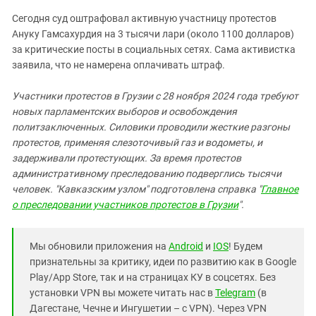
Сегодня суд оштрафовал активную участницу протестов
Ануку Гамсахурдия на 3 тысячи лари (около 1100 долларов)
за критические посты в социальных сетях. Сама активистка
заявила, что не намерена оплачивать штраф.
Участники протестов в Грузии с 28 ноября 2024 года требуют
новых парламентских выборов и освобождения
политзаключенных. Силовики проводили жесткие разгоны
протестов, применяя слезоточивый газ и водометы, и
задерживали протестующих. За время протестов
административному преследованию подверглись тысячи
человек. "Кавказским узлом" подготовлена справка "
Главное
о преследовании участников протестов в Грузии
".
Мы обновили приложения на
Android
и
IOS
! Будем
признательны за критику, идеи по развитию как в Google
Play/App Store, так и на страницах КУ в соцсетях. Без
установки VPN вы можете читать нас в
Telegram
(в
Дагестане, Чечне и Ингушетии – с VPN). Через VPN