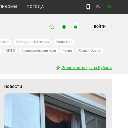
ЛЬБОМЫ
ПОГОДА
RU
EN
ВОЙТИ
шетия
Кабардино-Балкария
Калмыкия
СКФО
Ставропольский край
Чечня
Южная Осетия
Экокатастрофа на Кубани
НОВОСТИ