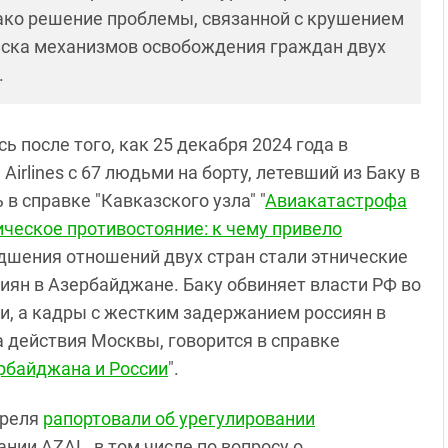
нако решение проблемы, связанной с крушением
ска механизмов освобождения граждан двух
.
 после того, как 25 декабря 2024 года в
Airlines с 67 людьми на борту, летевший из Баку в
в справке "Кавказского узла" "
Авиакатастрофа
ическое противостояние: к чему привело
удшения отношений двух стран стали этнические
иян в Азербайджане. Баку обвиняет власти РФ во
, а кадры с жестким задержанием россиян в
 действия Москвы, говорится в справке
рбайджана и России
".
преля
рапортовали об урегулировании
ии AZAL, в том числе по вопросу о