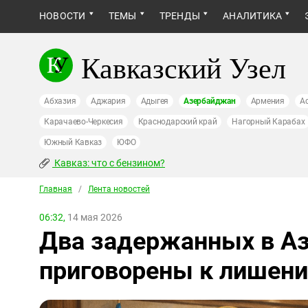
НОВОСТИ
ТЕМЫ
ТРЕНДЫ
АНАЛИТИКА
Кавказский Узел
Абхазия
Аджария
Адыгея
Азербайджан
Армения
А
Карачаево-Черкесия
Краснодарский край
Нагорный Карабах
Южный Кавказ
ЮФО
Кавказ: что с бензином?
Главная
/
Лента новостей
06:32,
14 мая 2026
Два задержанных в А
приговорены к лишен