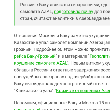
России в Баку являются синхронными, од
самолета AZAL,
подготовило почву
для пои
стран, считают аналитики в Азербайджане
Отношения Москвы и Баку заметно ухудшились
Казахстане упал самолет компании Azerbaijan 
Грозный. Подробнее об этом можно прочитать 
рейса Баку-Грозный
" и в материале "
Геополит
крушение самолета АZAL
". Новым витком ух
облавы в России и ответные задержания росс
внесудебных расправах над азербайджанцами
Баку выглядят как демонстративный ответ на
"Кавказского узла" "
Кризис в отношениях Азе
Напомним, официальные Баку и Москва 15 а
последствий
катастрофы самолета авиакомпан