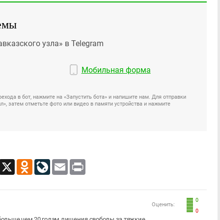
емы
авказского узла» в Telegram
Мобильная форма
ехода в бот, нажмите на «Запустить бота» и напишите нам. Для отправки
», затем отметьте фото или видео в памяти устройства и нажмите
App
Viber
X
Odnoklassniki
LiveJournal
Email
Print
0
Оценить:
0
больше чем 20 годам лишения свободы за тяжкие