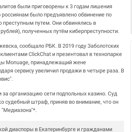
Валитов были приговорены к 3 годам лишения
о россиянам было предъявлено обвинение по
о преступным путем. Они обвинялись в
 рублей), полученных путём киберпреступности.
жевска, сообщало РБК. В 2019 году Заболотских
клиентами ClickChat и презентовал в технопарке
жды Monuage, принадлежащий жене
одаря сервису увеличил продажи в четыре раза. В
вис".
и за организацию сети подпольных казино. Суд
ко судебный штраф, приняв во внимание, что он
а "Медиазона"*.
ой диаспоры в Екатеринбурге и гражданами