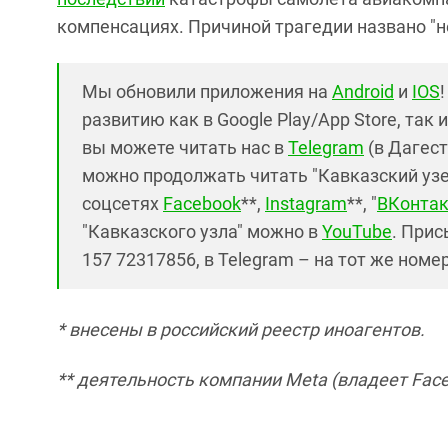
компенсациях. Причиной трагедии названо "
Мы обновили приложения на
Android
и
IOS
развитию как в Google Play/App Store, так 
вы можете читать нас в
Telegram
(в Дагест
можно продолжать читать "Кавказский узел"
соцсетях
Facebook
**,
Instagram
**, "
ВКонтак
"Кавказского узла" можно в
YouTube
. Прис
157 72317856, в Telegram – на тот же номе
* внесены в российский реестр иноагентов.
**
деятельность компании Meta (владеет Face