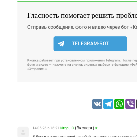
Гласность помогает решить пробл
Отправь сообщение, фото и видео через бот «К
TELEGRAM-БОТ
Кнопка работает при установленном приложении Telegram. После пер
фото и видео — нажмите на значок скрепки, выберите функцию «Файл
«Отправить».
VK
Telegram
Whats
(Эксперт)
14.05.26 в 16:21
Игорь С
#
В России задержанный азербайджанцев приговорили к 