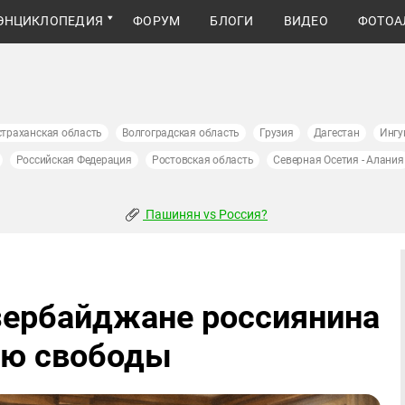
ЭНЦИКЛОПЕДИЯ
ФОРУМ
БЛОГИ
ВИДЕО
ФОТОА
страханская область
Волгоградская область
Грузия
Дагестан
Ингу
Российская Федерация
Ростовская область
Северная Осетия - Алания
Пашинян vs Россия?
зербайджане россиянина
ию свободы