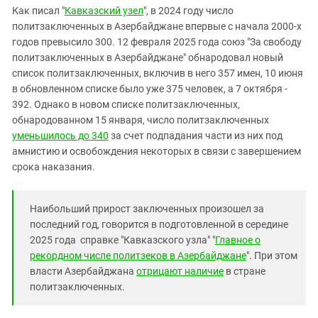
Южный Кавказ
Как писал "
Кавказский узел
", в 2024 году число
ЮФО
политзаключенных в Азербайджане впервые с начала 2000-х
годов превысило 300. 12 февраля 2025 года союз "За свободу
политзаключенных в Азербайджане" обнародовал новый
список политзаключенных, включив в него 357 имен, 10 июня
в обновленном списке было уже 375 человек, а 7 октября -
392. Однако в новом списке политзаключенных,
обнародованном 15 января, число политзаключенных
уменьшилось до 340
за счет подпадания части из них под
амнистию и освобождения некоторых в связи с завершением
срока наказания.
Наибольший прирост заключенных произошел за
последний год, говорится в подготовленной в середине
2025 года справке "Кавказского узла" "
Главное о
рекордном числе политзеков в Азербайджане
". При этом
власти Азербайджана
отрицают наличие
в стране
политзаключенных.