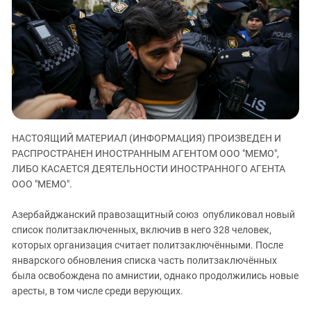
ЗАСТАВЛЯЕТ
Дагестан
КАВКАЗ ЗА ПАЛЕСТИНУ
Ингушетия
ИНАКОМЫСЛИЕ В ЧЕЧНЕ
Кабардино-Балкария
ПРЕСЛЕДОВАНИЕ АКТИВИСТОВ
МОБИЛИЗАЦИЯ И ПРОТЕСТЫ
Калмыкия
Карачаево-Черкесия
Краснодарский край
НАСТОЯЩИЙ МАТЕРИАЛ (ИНФОРМАЦИЯ) ПРОИЗВЕДЕН И
Нагорный Карабах
РАСПРОСТРАНЕН ИНОСТРАННЫМ АГЕНТОМ ООО "МЕМО",
Российская Федерация
ЛИБО КАСАЕТСЯ ДЕЯТЕЛЬНОСТИ ИНОСТРАННОГО АГЕНТА
ООО "МЕМО".
Ростовская область
Северная Осетия - Алания
Азербайджанский правозащитный союз опубликовал новый
СКФО
список политзаключенных, включив в него 328 человек,
которых организация считает политзаключёнными. После
Ставропольский край
январского обновления списка часть политзаключённых
Чечня
была освобождена по амнистии, однако продолжились новые
аресты, в том числе среди верующих.
Южная Осетия