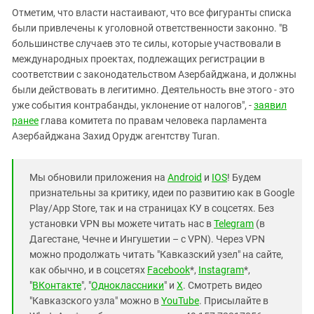
Отметим, что власти настаивают, что все фигуранты списка
были привлечены к уголовной ответственности законно. "В
большинстве случаев это те силы, которые участвовали в
международных проектах, подлежащих регистрации в
соответствии с законодательством Азербайджана, и должны
были действовать в легитимно. Деятельность вне этого - это
уже события контрабанды, уклонение от налогов", -
заявил
ранее
глава комитета по правам человека парламента
Азербайджана Захид Орудж агентству Turan.
Мы обновили приложения на
Android
и
IOS
! Будем
признательны за критику, идеи по развитию как в Google
Play/App Store, так и на страницах КУ в соцсетях. Без
установки VPN вы можете читать нас в
Telegram
(в
Дагестане, Чечне и Ингушетии – с VPN). Через VPN
можно продолжать читать "Кавказский узел" на сайте,
как обычно, и в соцсетях
Facebook
*,
Instagram
*,
"
ВКонтакте
", "
Одноклассники
" и
X
. Смотреть видео
"Кавказского узла" можно в
YouTube
. Присылайте в