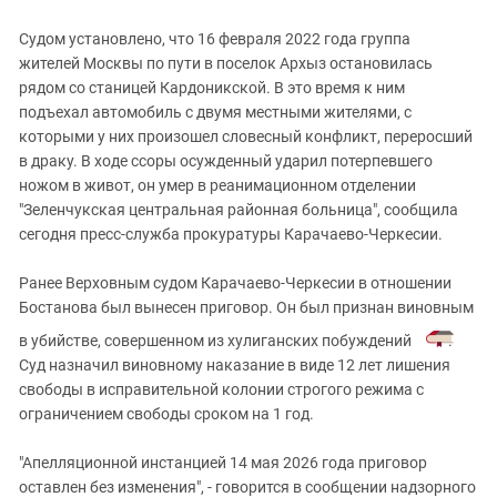
Судом установлено, что 16 февраля 2022 года группа
жителей Москвы по пути в поселок Архыз остановилась
рядом со станицей Кардоникской. В это время к ним
подъехал автомобиль с двумя местными жителями, с
которыми у них произошел словесный конфликт, переросший
в драку. В ходе ссоры осужденный ударил потерпевшего
ножом в живот, он умер в реанимационном отделении
"Зеленчукская центральная районная больница", сообщила
сегодня пресс-служба прокуратуры Карачаево-Черкесии.
Ранее Верховным судом Карачаево-Черкесии в отношении
Бостанова был вынесен приговор.
Он был признан виновным
в убийстве, совершенном из хулиганских побуждений
.
Суд назначил виновному наказание в виде 12 лет лишения
свободы в исправительной колонии строгого режима с
ограничением свободы сроком на 1 год.
"Апелляционной инстанцией 14 мая 2026 года приговор
оставлен без изменения", - говорится в сообщении надзорного