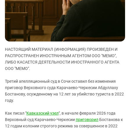
ЗАСТАВЛЯЕТ
Дагестан
КАВКАЗ ЗА ПАЛЕСТИНУ
Ингушетия
ИНАКОМЫСЛИЕ В ЧЕЧНЕ
Кабардино-Балкария
ПРЕСЛЕДОВАНИЕ АКТИВИСТОВ
МОБИЛИЗАЦИЯ И ПРОТЕСТЫ
Калмыкия
Карачаево-Черкесия
НАСТОЯЩИЙ МАТЕРИАЛ (ИНФОРМАЦИЯ) ПРОИЗВЕДЕН И
Краснодарский край
РАСПРОСТРАНЕН ИНОСТРАННЫМ АГЕНТОМ ООО "МЕМО",
Нагорный Карабах
ЛИБО КАСАЕТСЯ ДЕЯТЕЛЬНОСТИ ИНОСТРАННОГО АГЕНТА
Российская Федерация
ООО "МЕМО".
Ростовская область
Третий апелляционный суд в Сочи оставил без изменения
Северная Осетия - Алания
приговор Верховного суда Карачаево-Черкесии Абдуллаху
Бостанову, осужденному на 12 лет за убийство туриста в 2022
СКФО
году.
Ставропольский край
Чечня
Как писал "
Кавказский узел
", в начале февраля 2026 года
Верховный суд Карачаево-Черкесии
приговорил
Бостанова к
Южная Осетия
12 годам колонии строгого режима за совершенное в 2022