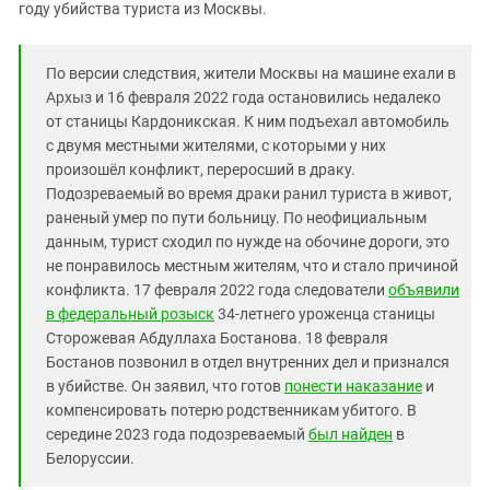
Южный Кавказ
году убийства туриста из Москвы.
ЮФО
По версии следствия, жители Москвы на машине ехали в
Архыз и 16 февраля 2022 года остановились недалеко
от станицы Кардоникская. К ним подъехал автомобиль
с двумя местными жителями, с которыми у них
произошёл конфликт, переросший в драку.
Подозреваемый во время драки ранил туриста в живот,
раненый умер по пути больницу. По неофициальным
данным, турист сходил по нужде на обочине дороги, это
не понравилось местным жителям, что и стало причиной
конфликта. 17 февраля 2022 года следователи
объявили
в федеральный розыск
34-летнего уроженца станицы
Сторожевая Абдуллаха Бостанова. 18 февраля
Бостанов позвонил в отдел внутренних дел и признался
в убийстве. Он заявил, что готов
понести наказание
и
компенсировать потерю родственникам убитого. В
середине 2023 года подозреваемый
был найден
в
Белоруссии.