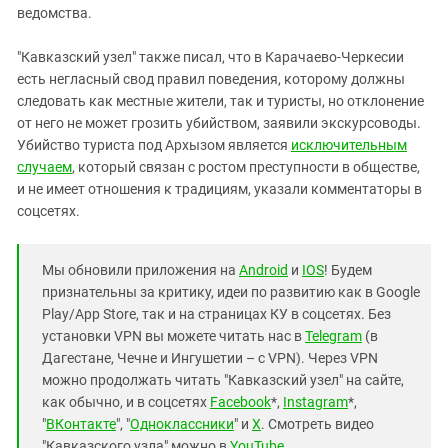
ведомства.
"Кавказский узел" также писал, что в Карачаево-Черкесии
есть негласный свод правил поведения, которому должны
следовать как местные жители, так и туристы, но отклонение
от него не может грозить убийством, заявили экскурсоводы.
Убийство туриста под Архызом является
исключительным
случаем
, который связан с ростом преступности в обществе,
и не имеет отношения к традициям, указали комментаторы в
соцсетях.
Мы обновили приложения на
Android
и
IOS
! Будем
признательны за критику, идеи по развитию как в Google
Play/App Store, так и на страницах КУ в соцсетях. Без
установки VPN вы можете читать нас в
Telegram
(в
Дагестане, Чечне и Ингушетии – с VPN). Через VPN
можно продолжать читать "Кавказский узел" на сайте,
как обычно, и в соцсетях
Facebook
*,
Instagram
*,
"
ВКонтакте
", "
Одноклассники
" и
X
. Смотреть видео
"Кавказского узла" можно в
YouTube
.