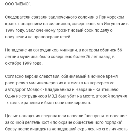
ЗАСТАВЛЯЕТ
ООО "МЕМО".
Дагестан
КАВКАЗ ЗА ПАЛЕСТИНУ
Ингушетия
ИНАКОМЫСЛИЕ В ЧЕЧНЕ
Следователи связали заключенного колонии в Приморском
крае с нападением на силовиков, совершенным в Ингушетии в
Кабардино-Балкария
ПРЕСЛЕДОВАНИЕ АКТИВИСТОВ
1999 году. Заключенному грозит новый срок по делу о
МОБИЛИЗАЦИЯ И ПРОТЕСТЫ
Калмыкия
покушении на правоохранителей.
Карачаево-Черкесия
Нападение на сотрудников милиции, в котором обвинен 56-
Краснодарский край
летний мужчина, было совершено более 26 лет назад, в
Нагорный Карабах
октябре 1999 года.
Российская Федерация
Согласно версии следствия, обвиняемый в ночное время
Ростовская область
расстрелял милиционеров из автомата на перекрестке
Северная Осетия - Алания
автодорог Моздок - Владикавказ и Назрань - Кантышево.
Один из сотрудников МВД был убит на месте, второй получил
СКФО
тяжелые ранения и был госпитализирован.
Ставропольский край
Целью нападения следователи назвали "воспрепятствование
Чечня
законной деятельности по охране общественного порядка".
Южная Осетия
Сразу после инцидента нападавший скрылся, но его личность