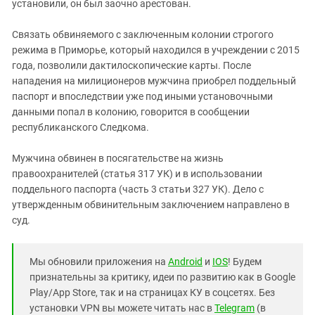
Южный Кавказ
установили, он был заочно арестован.
ЮФО
Связать обвиняемого с заключенным колонии строгого
режима в Приморье, который находился в учреждении с 2015
года, позволили дактилоскопические карты. После
нападения на милиционеров мужчина приобрел поддельный
паспорт и впоследствии уже под иными установочными
данными попал в колонию, говорится в сообщении
республиканского Следкома.
Мужчина обвинен в посягательстве на жизнь
правоохранителей (статья 317 УК) и в использовании
поддельного паспорта (часть 3 статьи 327 УК). Дело с
утвержденным обвинительным заключением направлено в
суд.
Мы обновили приложения на
Android
и
IOS
! Будем
признательны за критику, идеи по развитию как в Google
Play/App Store, так и на страницах КУ в соцсетях. Без
установки VPN вы можете читать нас в
Telegram
(в