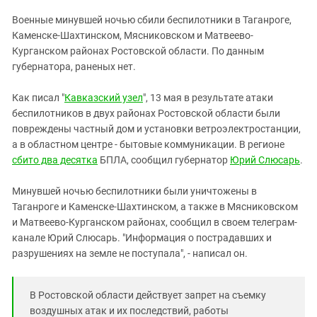
ЗАСТАВЛЯЕТ
Дагестан
Военные минувшей ночью сбили беспилотники в Таганроге,
КАВКАЗ ЗА ПАЛЕСТИНУ
Ингушетия
Каменске-Шахтинском, Мясниковском и Матвеево-
ИНАКОМЫСЛИЕ В ЧЕЧНЕ
Курганском районах Ростовской области. По данным
Кабардино-Балкария
ПРЕСЛЕДОВАНИЕ АКТИВИСТОВ
губернатора, раненых нет.
МОБИЛИЗАЦИЯ И ПРОТЕСТЫ
Калмыкия
Как писал "
Кавказский узел
", 13 мая в результате атаки
Карачаево-Черкесия
беспилотников в двух районах Ростовской области были
Краснодарский край
повреждены частный дом и установки ветроэлектростанции,
Нагорный Карабах
а в областном центре - бытовые коммуникации. В регионе
сбито два десятка
БПЛА, сообщил губернатор
Юрий Слюсарь
.
Российская Федерация
Ростовская область
Минувшей ночью беспилотники были уничтожены в
Таганроге и Каменске-Шахтинском, а также в Мясниковском
Северная Осетия - Алания
и Матвеево-Курганском районах, сообщил в своем телеграм-
СКФО
канале Юрий Слюсарь. "Информация о пострадавших и
разрушениях на земле не поступала", - написал он.
Ставропольский край
Чечня
В Ростовской области действует запрет на съемку
Южная Осетия
воздушных атак и их последствий, работы