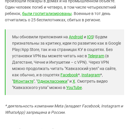
произошли пожары в домах и на промышленном объекте.
Один человек погиб и четверо, в том числе четырехлетний
ребенок,
были госпитализированы
. Военные в тот день
отчитались о 25 беспилотниках, сбитых в регионе.
Мы обновили приложения на
Android
и
IOS
! Будем
признательны за критику, идеи по развитию как в Google
Play/App Store, так и на страницах КУ в соцсетях. Без
установки VPN вы можете читать нас в
Telegram
(в
Дагестане, Чечне и Ингушетии – с VPN). Через VPN
можно продолжать читать "Кавказский узел" на сайте,
как обычно, и в соцсетях
Facebook
*,
Instagram
*,
"
ВКонтакте
", "
Одноклассники
" и
X
. Смотреть видео
"Кавказского узла" можно в
YouTube
.
* деятельность компании Meta (владеет Facebook, Instagram и
WhatsApp) запрещена в России.