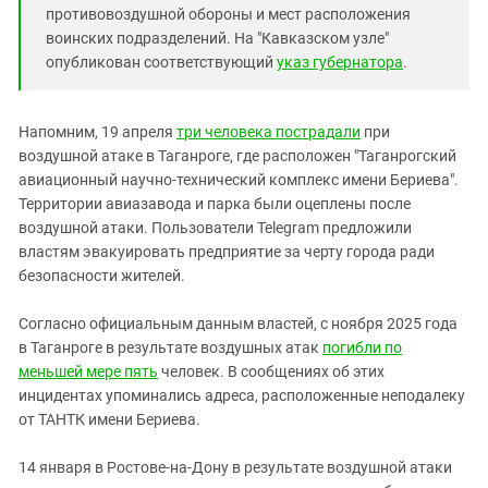
Южный Кавказ
противовоздушной обороны и мест расположения
ЮФО
воинских подразделений. На "Кавказском узле"
опубликован соответствующий
указ губернатора
.
Напомним, 19 апреля
три человека пострадали
при
воздушной атаке в Таганроге, где расположен "Таганрогский
авиационный научно-технический комплекс имени Бериева".
Территории авиазавода и парка были оцеплены после
воздушной атаки. Пользователи Telegram предложили
властям эвакуировать предприятие за черту города ради
безопасности жителей.
Согласно официальным данным властей, с ноября 2025 года
в Таганроге в результате воздушных атак
погибли по
меньшей мере пять
человек. В сообщениях об этих
инцидентах упоминались адреса, расположенные неподалеку
от ТАНТК имени Бериева.
14 января в Ростове-на-Дону в результате воздушной атаки