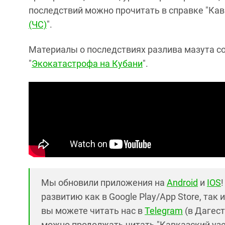
последствий можно прочитать в справке "Кавк
(ЧС)
".
Материалы о последствиях разлива мазута с
"
Экокатастрофа на Кубани
".
Мы обновили приложения на
Android
и
IOS
развитию как в Google Play/App Store, так 
вы можете читать нас в
Telegram
(в Дагест
можно продолжать читать "Кавказский узел"