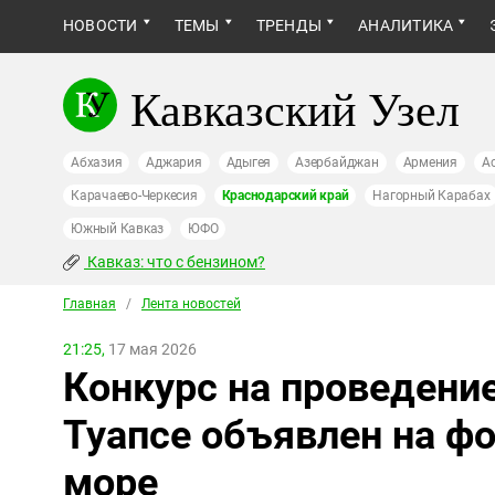
НОВОСТИ
ТЕМЫ
ТРЕНДЫ
АНАЛИТИКА
Кавказский Узел
Абхазия
Аджария
Адыгея
Азербайджан
Армения
А
Карачаево-Черкесия
Краснодарский край
Нагорный Карабах
Южный Кавказ
ЮФО
Кавказ: что с бензином?
Главная
/
Лента новостей
21:25,
17 мая 2026
Конкурс на проведени
Туапсе объявлен на фо
море