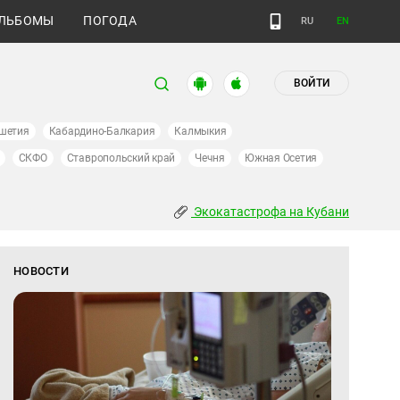
ЛЬБОМЫ
ПОГОДА
RU
EN
ВОЙТИ
шетия
Кабардино-Балкария
Калмыкия
СКФО
Ставропольский край
Чечня
Южная Осетия
Экокатастрофа на Кубани
НОВОСТИ