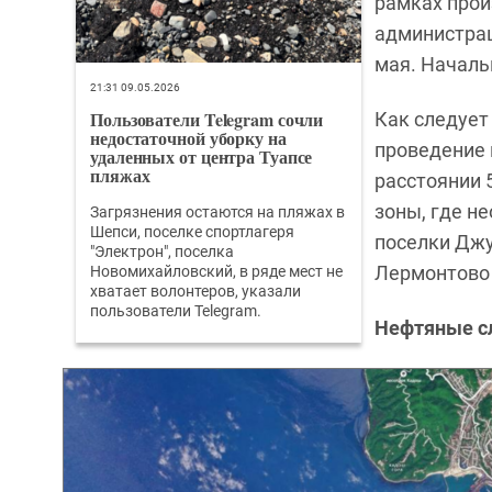
рамках прои
администрац
мая. Началь
21:31 09.05.2026
Пользователи Telegram сочли
Как следует
недостаточной уборку на
проведение 
удаленных от центра Туапсе
пляжах
расстоянии 5
зоны, где н
Загрязнения остаются на пляжах в
Шепси, поселке спортлагеря
поселки Джу
"Электрон", поселка
Лермонтово 
Новомихайловский, в ряде мест не
хватает волонтеров, указали
пользователи Telegram.
Нефтяные сл