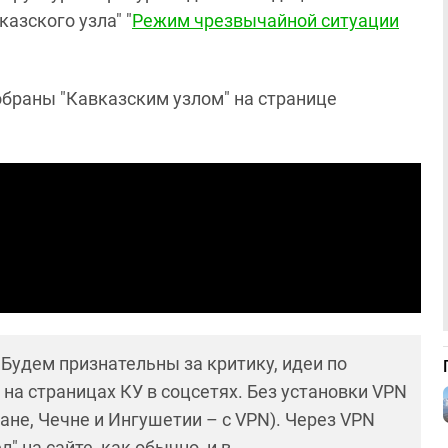
азского узла" "
Режим чрезвычайной ситуации
обраны "Кавказским узлом" на странице
! Будем признательны за критику, идеи по
и на страницах КУ в соцсетях. Без установки VPN
ане, Чечне и Ингушетии – с VPN). Через VPN
 на сайте, как обычно, и в