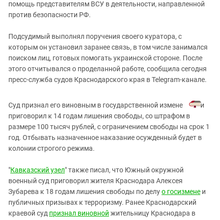
Южный Кавказ
помощь представителям ВСУ в деятельности, направленной
против безопасности РФ.
ЮФО
Подсудимый выполнял поручения своего куратора, с
которым он установил заранее связь, в том числе занимался
поиском лиц, готовых помогать украинской стороне. После
этого отчитывался о проделанной работе, сообщила сегодня
пресс-служба судов Краснодарского края в Telegram-канале.
Суд признал его виновным в государственной измене
и
приговорил к 14 годам лишения свободы, со штрафом в
размере 100 тысяч рублей, с ограничением свободы на срок 1
год. Отбывать назначенное наказание осужденный будет в
колонии строгого режима.
"
Кавказский узел
" также писал, что Южный окружной
военный суд приговорил жителя Краснодара Алексея
Зубарева к 18 годам лишения свободы по делу
о госизмене
и
публичных призывах к терроризму. Ранее Краснодарский
краевой суд
признал ви
новной
жительницу Краснодара в