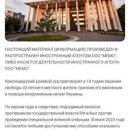
ЗАСТАВЛЯЕТ
Дагестан
КАВКАЗ ЗА ПАЛЕСТИНУ
Ингушетия
ИНАКОМЫСЛИЕ В ЧЕЧНЕ
Кабардино-Балкария
ПРЕСЛЕДОВАНИЕ АКТИВИСТОВ
МОБИЛИЗАЦИЯ И ПРОТЕСТЫ
Калмыкия
Карачаево-Черкесия
НАСТОЯЩИЙ МАТЕРИАЛ (ИНФОРМАЦИЯ) ПРОИЗВЕДЕН И
Краснодарский край
РАСПРОСТРАНЕН ИНОСТРАННЫМ АГЕНТОМ ООО "МЕМО",
Нагорный Карабах
ЛИБО КАСАЕТСЯ ДЕЯТЕЛЬНОСТИ ИНОСТРАННОГО АГЕНТА
Российская Федерация
ООО "МЕМО".
Ростовская область
Краснодарский краевой суд приговорил к 14 годам лишения
Северная Осетия - Алания
свободы 43-летнего местного жителя, признав его виновным
в помощи вооруженным силам Украины.
СКФО
Ставропольский край
По версии суда и следствия, подсудимый являлся
Чечня
противником государственной власти РФ и был против
проведения специальной военной операции. В июле 2023 года
Южная Осетия
согласился любыми доступными ему способами оказывать