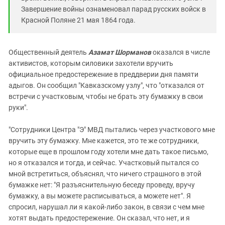
Завершение войны ознаменовал парад русских войск в
Красной Поляне 21 мая 1864 года.
Общественный деятель
Азамат Шорманов
оказался в числе
активистов, которым силовики захотели вручить
официальное предостережение в преддверии дня памяти
адыгов. Он сообщил "Кавказскому узлу", что "отказался от
встречи с участковым, чтобы не брать эту бумажку в свои
руки".
"Сотрудники Центра "Э" МВД пытались через участкового мне
вручить эту бумажку. Мне кажется, это те же сотрудники,
которые еще в прошлом году хотели мне дать такое письмо,
но я отказался и тогда, и сейчас. Участковый пытался со
мной встретиться, объяснял, что ничего страшного в этой
бумажке нет: "Я разъяснительную беседу проведу, вручу
бумажку, а вы можете расписываться, а можете нет". Я
спросил, нарушал ли я какой-либо закон, в связи с чем мне
хотят выдать предостережение. Он сказал, что нет, и я