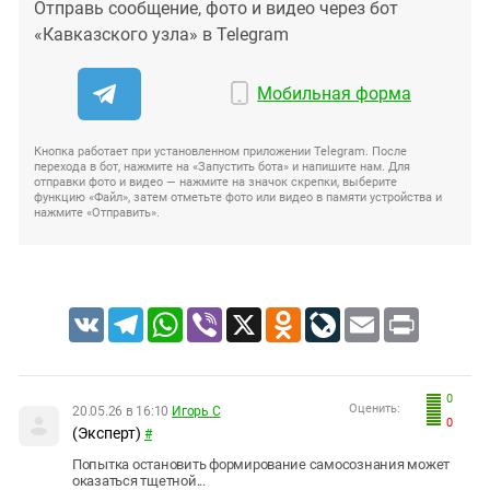
Отправь сообщение, фото и видео через бот
«Кавказского узла» в Telegram
Мобильная форма
Кнопка работает при установленном приложении Telegram. После
перехода в бот, нажмите на «Запустить бота» и напишите нам. Для
отправки фото и видео — нажмите на значок скрепки, выберите
функцию «Файл», затем отметьте фото или видео в памяти устройства и
нажмите «Отправить».
VK
Telegram
WhatsApp
Viber
X
Odnoklassniki
LiveJournal
Email
Print
0
Оценить:
20.05.26 в 16:10
Игорь С
0
(Эксперт)
#
Попытка остановить формирование самосознания может
оказаться тщетной...