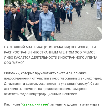
ЗАСТАВЛЯЕТ
Дагестан
КАВКАЗ ЗА ПАЛЕСТИНУ
Ингушетия
ИНАКОМЫСЛИЕ В ЧЕЧНЕ
Кабардино-Балкария
ПРЕСЛЕДОВАНИЕ АКТИВИСТОВ
МОБИЛИЗАЦИЯ И ПРОТЕСТЫ
Калмыкия
Карачаево-Черкесия
Краснодарский край
НАСТОЯЩИЙ МАТЕРИАЛ (ИНФОРМАЦИЯ) ПРОИЗВЕДЕН И
Нагорный Карабах
РАСПРОСТРАНЕН ИНОСТРАННЫМ АГЕНТОМ ООО "МЕМО",
Российская Федерация
ЛИБО КАСАЕТСЯ ДЕЯТЕЛЬНОСТИ ИНОСТРАННОГО АГЕНТА
ООО "МЕМО".
Ростовская область
Северная Осетия - Алания
Силовики, которые вручают активистам в Нальчике
СКФО
предостережения от участия в несогласованных акциях перед
Днем памяти адыгов, ссылаются на указания "сверху". Сами
Ставропольский край
активисты, несмотря на предостережения, намерены
Чечня
отметить годовщину традиционным шествием.
Южная Осетия
Как писал "
Кавказский узел
", за неделю до дня памяти жертв