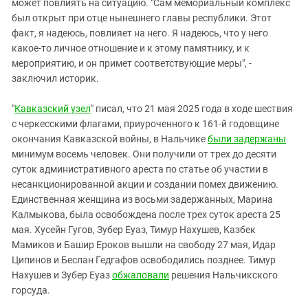
может повлиять на ситуацию. "Сам мемориальный комплекс
был открыт при отце нынешнего главы республики. Этот
факт, я надеюсь, повлияет на него. Я надеюсь, что у него
какое-то личное отношение и к этому памятнику, и к
мероприятию, и он примет соответствующие меры", -
заключил историк.
"
Кавказский узел
" писал, что 21 мая 2025 года в ходе шествия
с черкесскими флагами, приуроченного к 161-й годовщине
окончания Кавказской войны, в Нальчике
были задержаны
минимум восемь человек. Они получили от трех до десяти
суток административного ареста по статье об участии в
несанкционированной акции и создании помех движению.
Единственная женщина из восьми задержанных, Марина
Калмыкова, была освобождена после трех суток ареста 25
мая. Хусейн Гугов, Зубер Еуаз, Тимур Нахушев, Казбек
Мамиков и Башир Ероков вышли на свободу 27 мая, Идар
Ципинов и Беслан Гедгафов освободились позднее. Тимур
Нахушев и Зубер Еуаз
обжаловали
решения Нальчикского
горсуда.