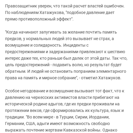
Правозащитник уверен, что такой расчет властей ошибочен.
По наблюдениям Хатажукова, "подобное давление дает
прямо противоположный эффект".
"Когда начинают запугивать за желание почтить память
предков, у нормальных людей это вызывает не страх, а
возмущение и солидарность. Инциденты с
предостережениями и задержаниями привлекают к шествию
интерес даже тех, кто раньше был далек от этой даты. Так что,
цель предостережений - подавить волю, но результат будет
обратным. И людей не остановить попранием элементарного
права на память и мирное собрание", - отметил Хатажуков.
Особое негодование и возмущение вызывает тот факт, что к
давлению на черкесских активистов власти прибегают на
исторической родине адыгов, где их предки проживали на
протяжении веков, где сформировались их культура, язык и
традиции. "Во всем мире - в Турции, Сирии, Иордании,
Германии, США, адыги имеют возможность свободно
выражать почтение жертвам Кавказской войны. Однако