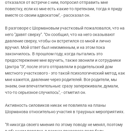
отказался от встречи с ним, попросил отправить мне
повестку, если ко мне есть какие-то претензии, тогда я приду
вместе со своим адвокатом", - рассказал он.
В разговоре с Шормановым участковый пожаловался, что на
него "давят сверху". "Он сообщил, что на него оказывают
давление сверху, чтобы он встретился со мной и лично
вручил. Мой ответ был неизменным, и на этом пока
закончилось. В прошлом году, когда пытались это
предостережение мне вручить, также звонили и сотрудники
Центра "Э", после этого отправляли в родительский дом
местного участкового - это такой психологический метод, как
мне кажется, давление через родителей. Все родители, мы
знаем, они впечатлительные: сразу запереживали, думали,
что-то серьезное случилось", - отметил он.
Активность силовиков никак не повлияла на планы
Шорманова относительно участия в траурных мероприятиях.
"Я никогда своего мнения по этому поводу не менял, поэтому
в обычном порядке, в рамках правового поля буду