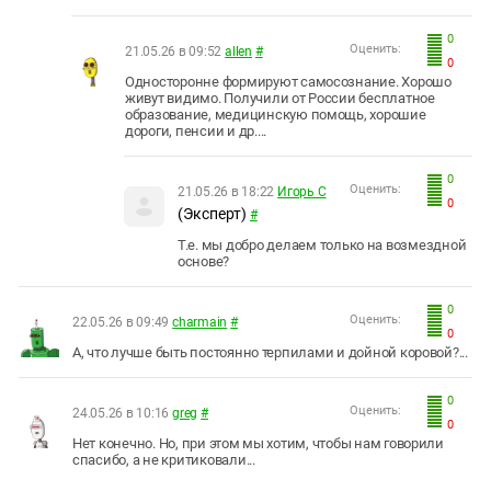
0
Оценить:
21.05.26 в 09:52
allen
#
0
Односторонне формируют самосознание. Хорошо
живут видимо. Получили от России бесплатное
образование, медицинскую помощь, хорошие
дороги, пенсии и др....
0
Оценить:
21.05.26 в 18:22
Игорь С
0
(Эксперт)
#
Т.е. мы добро делаем только на возмездной
основе?
0
Оценить:
22.05.26 в 09:49
charmain
#
0
А, что лучше быть постоянно терпилами и дойной коровой?...
0
Оценить:
24.05.26 в 10:16
greg
#
0
Нет конечно. Но, при этом мы хотим, чтобы нам говорили
спасибо, а не критиковали...