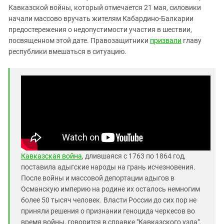
Южный Кавказ
Кавказской войны, который отмечается 21 мая, силовики
ЮФО
начали массово вручать жителям Кабардино-Балкарии
предостережения о недопустимости участия в шествии,
посвященном этой дате. Правозащитники
призвали
главу
республики вмешаться в ситуацию.
Кавказская война
, длившаяся с 1763 по 1864 год,
поставила адыгские народы на грань исчезновения.
После войны и массовой депортации адыгов в
Османскую империю на родине их осталось немногим
более 50 тысяч человек. Власти России до сих пор не
приняли решения о признании геноцида черкесов во
время войны, говорится в справке "Кавказского узла".