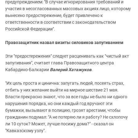
предупреждением: "В случае игнорирования требований и
участия в несогласованных массовых акциях лицо, которому
вынесено предостережение, будет привлечено к
ответственности в соответствии с законодательством
Российской Федерации".
Правозащитник назвал визиты силовиков запугиванием
Эти "предостережения" следует расценивать как "чистый акт
запугивания", считает глава Правозащитного центра
Кабардино-Балкарии
Валерий Хатажуков
.
"Их цель проста и цинична: запугать людей, посеять страх,
отбить у них желание выйти на мирное шествие 21 мая.
Власти прекрасно знают, что за все годы не было ни одного
нарушения порядка, но они каждый год вручают эти
бумажки, вызывают в полицию, грозят арестами, чтобы
гражданин подумал: "А не потеряю ли я работу? Не схлопочу
ли 10 суток? Может, лучше посижу дома?" - сказал он
"Кавказскому узлу".