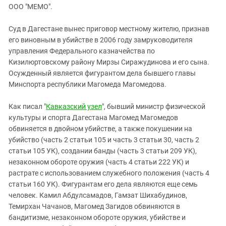
ЗАСТАВЛЯЕТ
ООО "МЕМО".
Дагестан
КАВКАЗ ЗА ПАЛЕСТИНУ
Ингушетия
ИНАКОМЫСЛИЕ В ЧЕЧНЕ
Суд в Дагестане вынес приговор местному жителю, признав
его виновным в убийстве в 2006 году замруководителя
Кабардино-Балкария
ПРЕСЛЕДОВАНИЕ АКТИВИСТОВ
управления Федерального казначейства по
МОБИЛИЗАЦИЯ И ПРОТЕСТЫ
Калмыкия
Кизилюртовскому району Мирзы Сиражудинова и его сына.
Карачаево-Черкесия
Осужденный является фигурантом дела бывшего главы
Минспорта республики Магомеда Магомедова.
Краснодарский край
Нагорный Карабах
Как писал "
Кавказский узел
", бывший министр физической
культуры и спорта Дагестана Магомед Магомедов
Российская Федерация
обвиняется в двойном убийстве, а также покушении на
Ростовская область
убийство (часть 2 статьи 105 и часть 3 статьи 30, часть 2
Северная Осетия - Алания
статьи 105 УК), создании банды (часть 3 статьи 209 УК),
незаконном обороте оружия (часть 4 статьи 222 УК) и
СКФО
растрате с использованием служебного положения (часть 4
Ставропольский край
статьи 160 УК). Фигурантам его дела являются еще семь
человек. Камил Абдулсамадов, Гамзат Шихабудинов,
Чечня
Темирхан Чачанов, Магомед Загидов обвиняются в
Южная Осетия
бандитизме, незаконном обороте оружия, убийстве и