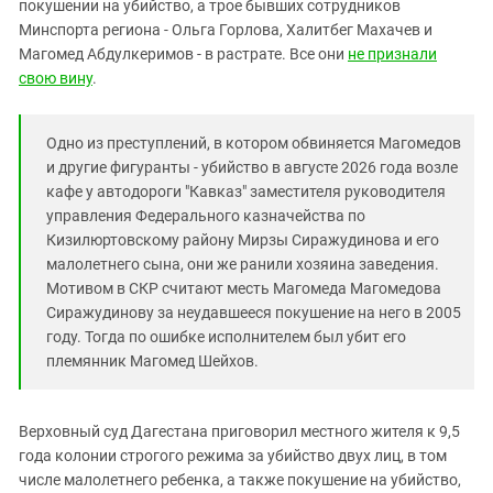
Южный Кавказ
покушении на убийство, а трое бывших сотрудников
Минспорта региона - Ольга Горлова, Халитбег Махачев и
ЮФО
Магомед Абдулкеримов - в растрате. Все они
не признали
свою вину
.
Одно из преступлений, в котором обвиняется Магомедов
и другие фигуранты - убийство в августе 2026 года возле
кафе у автодороги "Кавказ" заместителя руководителя
управления Федерального казначейства по
Кизилюртовскому району Мирзы Сиражудинова и его
малолетнего сына, они же ранили хозяина заведения.
Мотивом в СКР считают месть Магомеда Магомедова
Сиражудинову за неудавшееся покушение на него в 2005
году. Тогда по ошибке исполнителем был убит его
племянник Магомед Шейхов.
Верховный суд Дагестана приговорил местного жителя к 9,5
года колонии строгого режима за убийство двух лиц, в том
числе малолетнего ребенка, а также покушение на убийство,