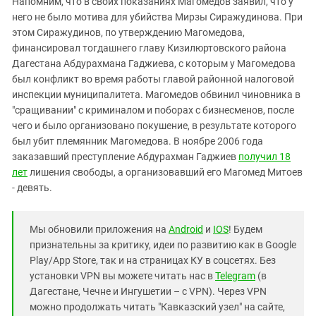
Напомним, что в своих показаниях Магомедов заявил, что у
него не было мотива для убийства Мирзы Сиражудинова. При
этом Сиражудинов, по утверждению Магомедова,
финансировал тогдашнего главу Кизилюртовского района
Дагестана Абдурахмана Гаджиева, с которым у Магомедова
был конфликт во время работы главой районной налоговой
инспекции муниципалитета. Магомедов обвинил чиновника в
"сращивании" с криминалом и поборах с бизнесменов, после
чего и было организовано покушение, в результате которого
был убит племянник Магомедова. В ноябре 2006 года
заказавший преступление Абдурахман Гаджиев
получил 18
лет
лишения свободы, а организовавший его Магомед Митоев
- девять.
Мы обновили приложения на
Android
и
IOS
! Будем
признательны за критику, идеи по развитию как в Google
Play/App Store, так и на страницах КУ в соцсетях. Без
установки VPN вы можете читать нас в
Telegram
(в
Дагестане, Чечне и Ингушетии – с VPN). Через VPN
можно продолжать читать "Кавказский узел" на сайте,