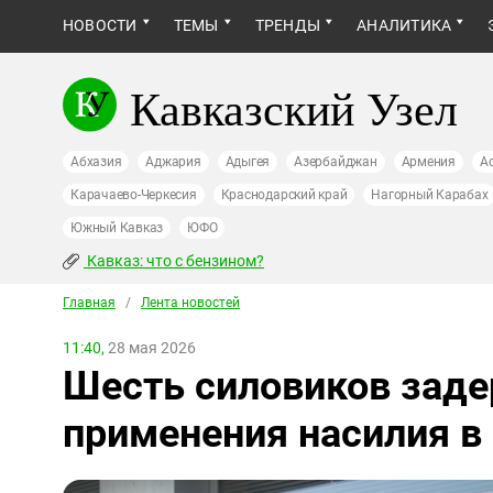
НОВОСТИ
ТЕМЫ
ТРЕНДЫ
АНАЛИТИКА
Кавказский Узел
Абхазия
Аджария
Адыгея
Азербайджан
Армения
А
Карачаево-Черкесия
Краснодарский край
Нагорный Карабах
Южный Кавказ
ЮФО
Кавказ: что с бензином?
Главная
/
Лента новостей
11:40,
28 мая 2026
Шесть силовиков зад
применения насилия в