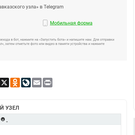
авказского узла» в Telegram
Мобильная форма
ехода в бот, нажмите на «Запустить бота» и напишите нам. Для отправки
», затем отметьте фото или видео в памяти устройства и нажмите
App
Viber
X
Odnoklassniki
LiveJournal
Email
Print
Й УЗЕЛ