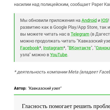
насилии над полицейским, сообщает Paper Kart
Мы обновили приложения на
Android
и
IOS
развитию как в Google Play/App Store, так 
вы можете читать нас в
Telegram
(в Дагест
можно продолжать читать "Кавказский узел"
Facebook
*,
Instagram
*, "
ВКонтакте
", "
Однок
узла" можно в
YouTube
.
* деятельность компании Meta (владеет Faceb
Автор:
"Кавказский узел"
Гласность помогает решить пробл