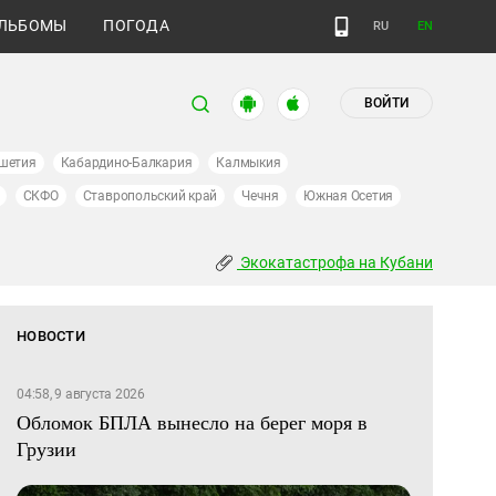
ЛЬБОМЫ
ПОГОДА
RU
EN
ВОЙТИ
шетия
Кабардино-Балкария
Калмыкия
СКФО
Ставропольский край
Чечня
Южная Осетия
Экокатастрофа на Кубани
НОВОСТИ
04:58, 9 августа 2026
Обломок БПЛА вынесло на берег моря в
Грузии