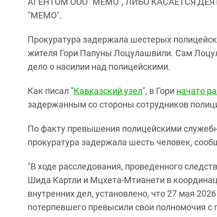
АГЕНТОМ ООО "МЕМО", ЛИБО КАСАЕТСЯ ДЕ
"МЕМО".
Прокуратура задержала шестерых полицейски
жителя Гори Папуны Лоцулашвили. Сам Лоцул
дело о насилии над полицейскими.
Как писал "
Кавказский узел
", в Гори
начато р
задержанным со стороны сотрудников полиц
По факту превышения полицейскими служебн
прокуратура задержала шесть человек, сооб
"В ходе расследования, проведенного следс
Шида Картли и Мцхета-Мтианети в координац
внутренних дел, установлено, что 27 мая 202
потерпевшего превысили свои полномочия с 